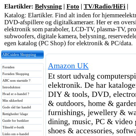
Elartikler:
Belysning
|
Foto
|
TV/Radio/HiFi
|
Katalog: Elartikler. Find alt inden for hjemmeelekt
DVD-afspillere og digitalkameraer. Her er en overs
elektronik som paraboler, LCD-TV, plasma-TV, proje
subwoofers, digitale kamera, belysning, reservedele,
egen katalog (PC Shop) for elektronik & PC/data.
ABCsiden Shopping
Amazon UK
Forsiden
Et stort udvalg computerspi
Forsiden Shopping
ABC som startside ?
elektronik. De har katalog
Introduktion
DIY & tools, DVD, electro
Hvad er e-handel ?
Min sikkerhed
& outdoors, home & garde
Gode råd før handel
furnishings, jewellery & w
Rettigheder/ klage
dining, music, PC & video 
Guide for butikker
Tilmeld e-butik
shoes & accessories, softwa
Links om e-handel