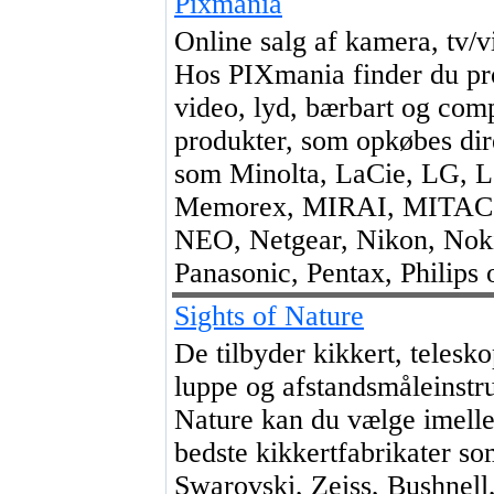
Pixmania
Online salg af kamera, tv/v
Hos PIXmania finder du pro
video, lyd, bærbart og com
produkter, som opkøbes dir
som Minolta, LaCie, LG, L
Memorex, MIRAI, MITAC,
NEO, Netgear, Nikon, No
Panasonic, Pentax, Philips 
Sights of Nature
De tilbyder kikkert, telesko
luppe og afstandsmåleinstr
Nature kan du vælge imell
bedste kikkertfabrikater so
Swarovski, Zeiss, Bushnell,