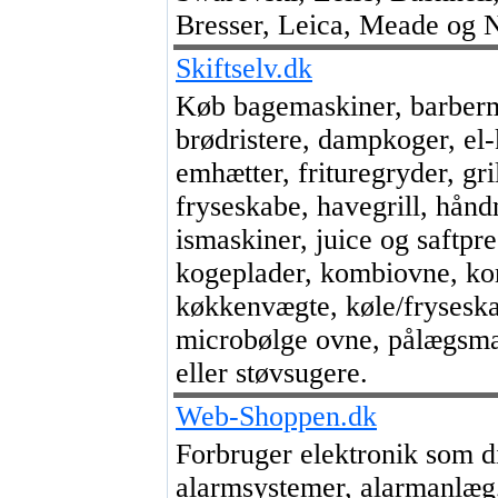
Bresser, Leica, Meade og N
Skiftselv.dk
Køb bagemaskiner, barberm
brødristere, dampkoger, el-
emhætter, frituregryder, gri
fryseskabe, havegrill, hånd
ismaskiner, juice og saftpr
kogeplader, kombiovne, ko
køkkenvægte, køle/fryseska
microbølge ovne, pålægsmas
eller støvsugere.
Web-Shoppen.dk
Forbruger elektronik som di
alarmsystemer, alarmanlæ