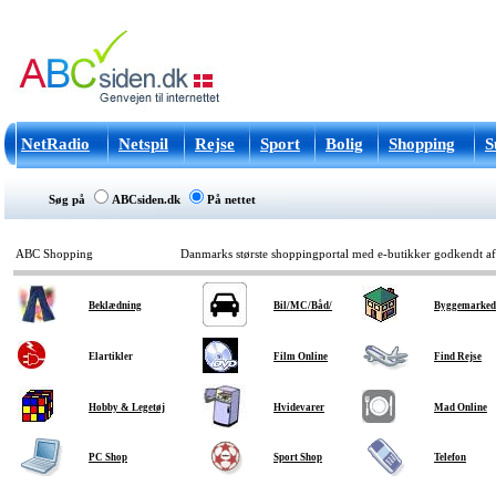
NetRadio
Netspil
Rejse
Sport
Bolig
Shopping
S
Søg på
ABCsiden.dk
På nettet
ABC Shopping
Danmarks største shoppingportal med e-butikker godkendt a
Beklædning
Bil/MC/Båd/
Byggemarked
Elartikler
Film Online
Find Rejse
Hobby & Legetøj
Hvidevarer
Mad Online
PC Shop
Sport Shop
Telefon