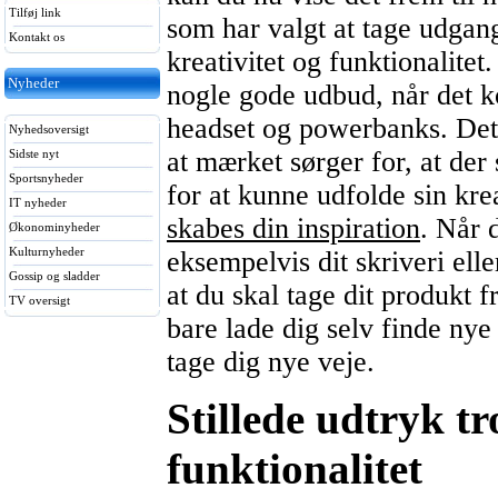
Tilføj link
som har valgt at tage udgan
Kontakt os
kreativitet og funktionalite
Nyheder
nogle gode udbud, når det k
headset og powerbanks. Dett
Nyhedsoversigt
at mærket sørger for, at de
Sidste nyt
Sportsnyheder
for at kunne udfolde sin krea
IT nyheder
skabes din inspiration
. Når 
Økonominyheder
Kulturnyheder
eksempelvis dit skriveri eller
Gossip og sladder
at du skal tage dit produkt 
TV oversigt
bare lade dig selv finde ny
tage dig nye veje.
Stillede udtryk tr
funktionalitet