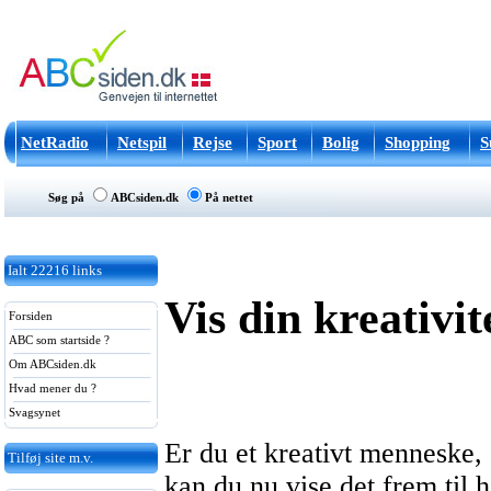
NetRadio
Netspil
Rejse
Sport
Bolig
Shopping
S
Søg på
ABCsiden.dk
På nettet
Ialt
22216
links
Vis din kreativit
Forsiden
ABC som startside ?
Om ABCsiden.dk
Hvad mener du ?
Svagsynet
Er du et kreativt menneske, 
Tilføj site m.v.
kan du nu vise det frem til