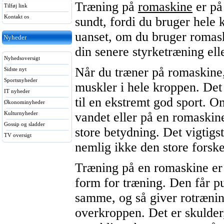
Træning på
romaskine
er på
Tilføj link
Kontakt os
sundt, fordi du bruger hele
uanset, om du bruger romas
Nyheder
din senere styrketræning ell
Nyhedsoversigt
Når du træner på romaskine, 
Sidste nyt
Sportsnyheder
muskler i hele kroppen. Det 
IT nyheder
til en ekstremt god sport. 
Økonominyheder
vandet eller på en romaskin
Kulturnyheder
Gossip og sladder
store betydning. Det vigtigst
TV oversigt
nemlig ikke den store forskel
Træning på en romaskine er
form for træning. Den får pu
samme, og så giver rotræning
overkroppen. Det er skulder,