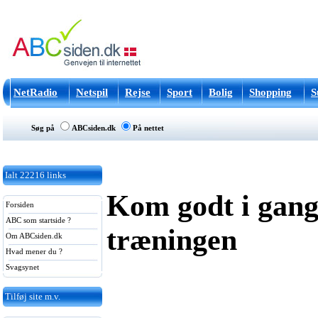
NetRadio
Netspil
Rejse
Sport
Bolig
Shopping
S
Søg på
ABCsiden.dk
På nettet
Ialt
22216
links
Kom godt i gan
Forsiden
ABC som startside ?
træningen
Om ABCsiden.dk
Hvad mener du ?
Svagsynet
Tilføj site m.v.