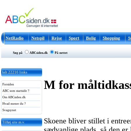
NetRadio
Netspil
Rejse
Sport
Bolig
Shopping
S
Søg på
ABCsiden.dk
På nettet
Ialt
22216
links
M for måltidkas
Forsiden
ABC som startside ?
Om ABCsiden.dk
Hvad mener du ?
Svagsynet
Skoene bliver stillet i entre
Tilføj site m.v.
sædvanlige plads, så den er k