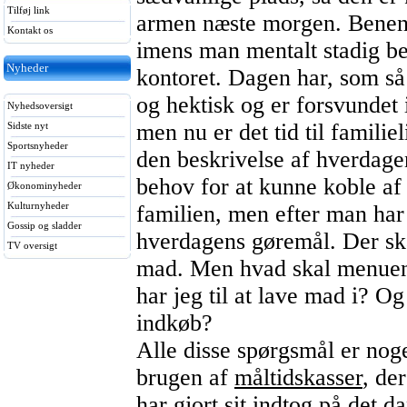
Tilføj link
armen næste morgen. Benene
Kontakt os
imens man mentalt stadig be
Nyheder
kontoret. Dagen har, som så
og hektisk og er forsvundet
Nyhedsoversigt
men nu er det tid til famili
Sidste nyt
Sportsnyheder
den beskrivelse af hverdage
IT nyheder
behov for at kunne koble 
Økonominyheder
Kulturnyheder
familien, men efter man har 
Gossip og sladder
hverdagens gøremål. Der ska
TV oversigt
mad. Men hvad skal menuen 
har jeg til at lave mad i? Og
indkøb?
Alle disse spørgsmål er no
brugen af
måltidskasser
, de
har gjort sit indtog på det 