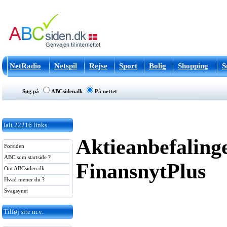
NetRadio
Netspil
Rejse
Sport
Bolig
Shopping
S
Søg på
ABCsiden.dk
På nettet
Ialt
22216
links
Aktieanbefaling
Forsiden
ABC som startside ?
FinansnytPlus
Om ABCsiden.dk
Hvad mener du ?
Svagsynet
Tilføj site m.v.