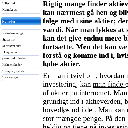
Rigtig mange finder aktiev
Tilføj link
Kontakt os
kan nærmest gå hen og bli
følge med i sine aktier; der
Nyheder
værdi. Når man lykkes at 
Nyhedsoversigt
kan det give endnu mere b
Sidste nyt
fortsætte. Men det kan væ
Sportsnyheder
IT nyheder
forstå og komme ind i, hvi
Økonominyheder
købe aktier.
Kulturnyheder
Gossip og sladder
Er man i tvivl om, hvorda
TV oversigt
investering, kan
man finde g
af aktier
på internettet. Man 
grundigt ind i aktieverden, 
hovedløs ud i det. Man kan n
stor mængde penge. På den
heldig og tjene på investeri