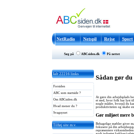
NetRadio
Netspil
Rejse
Sport
Søg på
ABCsiden.dk
På nettet
Ialt
22216
links
Sådan gør du 
Forsiden
ABC som startside ?
At gøre din arbejdsplads be
Om ABCsiden.dk
et sted, hvor folk har lyst 
nogle måder, hvorpå du kan 
Hvad mener du ?
produktiviteten og skabe en 
Svagsynet
Gør miljøet mere b
Behagelige møbler giver man
Tilføj site m.v.
fokusere på din arbejdsopga
repræsentere virksomheden p
godt indrettet køkken/cafet