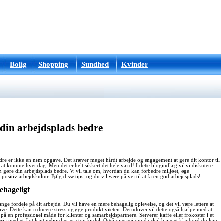
Bolig
Shopping
Sundhed
Kvinder
din arbejdsplads bedre
dre er ikke en nem opgave. Det kræver meget hårdt arbejde og engagement at gøre dit kontor til
til at komme hver dag. Men det er helt sikkert det hele værd! I dette blogindlæg vil vi diskutere
gøre din arbejdsplads bedre. Vi vil tale om, hvordan du kan forbedre miljøet, øge
positiv arbejdskultur. Følg disse tips, og du vil være på vej til at få en god arbejdsplads!
ehageligt
ge fordele på dit arbejde. Du vil have en mere behagelig oplevelse, og det vil være lettere at
ve. Dette kan reducere stress og øge produktiviteten. Derudover vil dette også hjælpe med at
å en professionel måde for klienter og samarbejdspartnere. Serverer kaffe eller frokoster i et
eria med et flot
kantinebord
er en stor fordel. Også overvej om du skal have et
klapbord
du kan