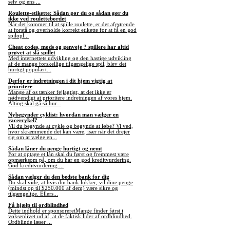
selv og ens ...
Roulette-etikette: Sådan gør du og sådan gør du
ikke ved roulettebordet
Når det kommer til at spille roulette, er det afgørende
at forstå og overholde korrekt etikette for at få en god
spilopl...
Cheat codes, mods og genveje ? spillere har altid
prøvet at slå spillet
Med internettets udvikling og den hastige udvikling
af de mange forskellige tilgængelige spil, blev det
hurtigt populært...
Derfor er indretningen i dit hjem vigtig at
prioritere
Mange af os tænker fejlagtigt, at det ikke er
nødvendigt at prioritere indretningen af vores hjem.
Alting skal gå så hur...
Nybegynder cyklist: hvordan man vælger en
racercykel?
Vil du begynde at cykle og begynde at løbe? Vi ved,
hvor skræmmende det kan være, især når det drejer
sig om at vælge en...
Sådan låner du penge hurtigt og nemt
For at optage et lån skal du først og fremmest være
opmærksom på, om du har en god kreditvurdering.
God kreditvurdering ...
Sådan vælger du den bedste bank for dig
Du skal vide, at hvis din bank lukker, vil dine penge
(mindst op til $250.000 af dem) være sikre og
tilgængelige. Ellers...
Få hjælp til ordblindhed
Dette indhold er sponsoreretMange finder først i
voksenlivet ud af, at de faktisk lider af ordblindhed.
Ordblinde læser ...