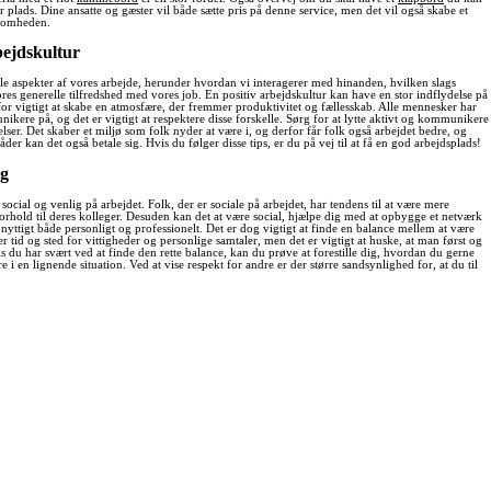
 plads. Dine ansatte og gæster vil både sætte pris på denne service, men det vil også skabe et
ksomheden.
bejdskultur
le aspekter af vores arbejde, herunder hvordan vi interagerer med hinanden, hvilken slags
res generelle tilfredshed med vores job. En positiv arbejdskultur kan have en stor indflydelse på
rfor vigtigt at skabe en atmosfære, der fremmer produktivitet og fællesskab. Alle mennesker har
ikere på, og det er vigtigt at respektere disse forskelle. Sørg for at lytte aktivt og kommunikere
elser. Det skaber et miljø som folk nyder at være i, og derfor får folk også arbejdet bedre, og
er kan det også betale sig. Hvis du følger disse tips, er du på vej til at få en god arbejdsplads!
ig
 social og venlig på arbejdet. Folk, der er sociale på arbejdet, har tendens til at være mere
rhold til deres kolleger. Desuden kan det at være social, hjælpe dig med at opbygge et netværk
nyttigt både personligt og professionelt. Det er dog vigtigt at finde en balance mellem at være
er tid og sted for vittigheder og personlige samtaler, men det er vigtigt at huske, at man først og
s du har svært ved at finde den rette balance, kan du prøve at forestille dig, hvordan du gerne
e i en lignende situation. Ved at vise respekt for andre er der større sandsynlighed for, at du til