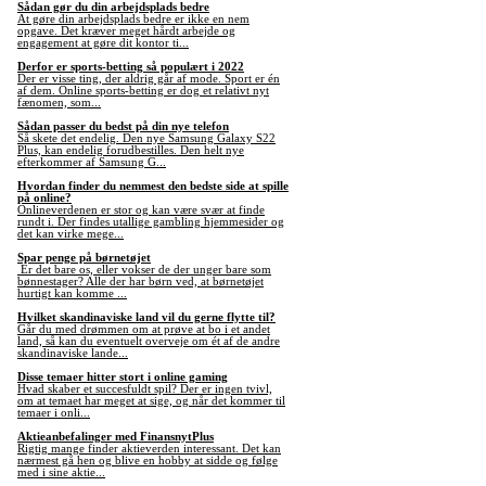
Sådan gør du din arbejdsplads bedre
At gøre din arbejdsplads bedre er ikke en nem
opgave. Det kræver meget hårdt arbejde og
engagement at gøre dit kontor ti...
Derfor er sports-betting så populært i 2022
Der er visse ting, der aldrig går af mode. Sport er én
af dem. Online sports-betting er dog et relativt nyt
fænomen, som...
Sådan passer du bedst på din nye telefon
Så skete det endelig. Den nye Samsung Galaxy S22
Plus, kan endelig forudbestilles. Den helt nye
efterkommer af Samsung G...
Hvordan finder du nemmest den bedste side at spille
på online?
Onlineverdenen er stor og kan være svær at finde
rundt i. Der findes utallige gambling hjemmesider og
det kan virke mege...
Spar penge på børnetøjet
Er det bare os, eller vokser de der unger bare som
bønnestager? Alle der har børn ved, at børnetøjet
hurtigt kan komme ...
Hvilket skandinaviske land vil du gerne flytte til?
Går du med drømmen om at prøve at bo i et andet
land, så kan du eventuelt overveje om ét af de andre
skandinaviske lande...
Disse temaer hitter stort i online gaming
Hvad skaber et succesfuldt spil? Der er ingen tvivl,
om at temaet har meget at sige, og når det kommer til
temaer i onli...
Aktieanbefalinger med FinansnytPlus
Rigtig mange finder aktieverden interessant. Det kan
nærmest gå hen og blive en hobby at sidde og følge
med i sine aktie...