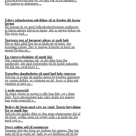
Eurojackpot-gevinst på, og den gik til en dansker1.
For mange er drømmen ...
Udnyt teknologiens udvikling til at hjælpe dit barns
læring
De seneste år og med folkeskolereformens indføring
er børns læring blevet et emne, der er meget fokus på.
Det giver god ...
Testjagts test af børnetøj sikrer et godt køb
Det er ikke altid lige let at finde tøj til børn, der
konstant vokser. Der er mange kriterier at have en
mente.På den en...
En vintervejledning til sundt hår
Når vinteren nærmer sig, er det ikke kun din
garderobe, der skal forberedes på de kolde måneder.
Dit hår har også brug f...
Naturlige skønhedstips til sund hud hele vinteren
Selvom vi nyder de mørke dages hyggelige stemning
og varme drikke, er vinteren en tid, hvor vi ikke må
glemme at tage os...
5 gode spareråd
At spare penge er noget vi alle kan lide, og i disse
tider, hvor økonomien kan være stram for mange,
kan gode spareråd o...
Beskyt dit hjem mod vejr og vind: Tagets betydning
for et sundt hus
Selvom det måske ikke er den mest glamourøse del af
dit hjem, spiller taget en vigtig rolle i at beskytte dig
mod vejr o...
Sjove online spil til sommeren
Sommer betyder ferie og fridage for mange. Her har
man tid til at puste ud, lade op og dedikere tid til sig