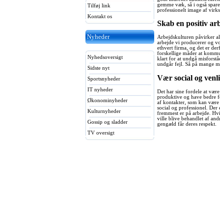
gemme væk, så i også sparer
Tilføj link
professionelt image af vir
Kontakt os
Skab en positiv ar
Nyheder
Arbejdskulturen påvirker al
arbejde vi producerer og vo
ethvert firma, og det er de
forskellige måder at kommun
Nyhedsoversigt
klart for at undgå misforstå
undgår fejl. Så på mange måd
Sidste nyt
Vær social og venl
Sportsnyheder
IT nyheder
Det har sine fordele at være
produktive og have bedre fo
Økonominyheder
af kontakter, som kan være 
social og professionel. Der 
Kulturnyheder
fremmest er på arbejde. Hvi
ville blive behandlet af andr
Gossip og sladder
gengæld får deres respekt.
TV oversigt