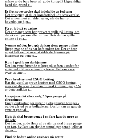
måske er du bare besat af gode kortspil? Ligegyldigt,
hvad din grund e...
Et flot soveværelse skal indeholde en fed seng
Det er vigtigt, at du er komfortabel i dit soveværelse.
Det er nemmest at falde i søvn, når du har ro i
hovedet, og hjer...
Få et job på et casino
Der er mange som har prøvet at spille på kasino, om
det så var i person eller online. Hvis du har spillet
online på et a...
Nemme måder, hvorpå du kan tjene penge online
Rigtig mange af os har haft tanken før. Der er bare
noget helt særligt over at sidde derhjemme på
internettet og tjene p...
Kom i god form derhjemme
Det kan være fristende at ligge på sofaen i stedet for
at gå ned i fitnesscenteret og træne. Det kan være
svært at tage ...
Prøv kræfter med CSGO betting
Har du lyst til at prøve kræfter med CSGO betting,
men ved du ikke, hvordan du skal komme i gang? Så
er dette artiklen t...
Gaspejs er det sikre valg ? Spar penge på
elregningen
Energiomkostninger stiger og elregningen forøges -
og det går ud over boligejerne. Derfor kan en gaspejs
være et godt al...
Hvis du skal bruge penge i en fart kan du gøre en
del selv
Det hænder, at de fleste af os står og skal bruge penge
i en fart, hvilket kan skyldes simpel pengenød, eller at
der er ...
Find de bedste online casinoer på nettet