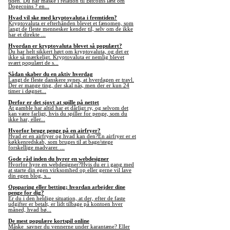
tiden. Du har måske i relation til Bitcoins læst om
Dogecoins ? en...
Hvad vil ske med kryptovaluta i fremtiden?
Kryptovaluta er efterhånden blevet et fænomen, som
langt de fleste mennesker kender til, selv om de ikke
har et direkte ...
Hvordan er kryptovaluta blevet så populært?
Du har helt sikkert hørt om kryptovaluta, og det er
ikke så mærkeligt. Kryptovaluta er nemlig blevet
svært populært de s...
Sådan skaber du en aktiv hverdag
Langt de fleste danskere synes, at hverdagen er travl.
Der er mange ting, der skal nås, men der er kun 24
timer i døgnet...
Derfor er det sjovt at spille på nettet
At gamble har altid har et dårligt ry, og selvom det
kan være farligt, hvis du spiller for penge, som du
ikke har, eller...
Hvorfor bruge penge på en airfryer?
Hvad er en airfryer og hvad kan den?En airfryer er et
køkkenredskab, som bruges til at bage/stege
forskellige madvarer. ...
Gode råd inden du hyrer en webdesigner
Hvorfor hyre en webdesigner?Hvis du er i gang med
at starte din egen virksomhed op eller gerne vil lave
din egen blog, s...
Opsparing eller betting; hvordan arbejder dine
penge for dig?
Er du i den heldige situation, at der, efter de faste
udgifter er betalt, er lidt tilbage på kontoen hver
måned, hvad bø...
De mest populære kortspil online
Måske savner du vennerne under karantæne? Eller