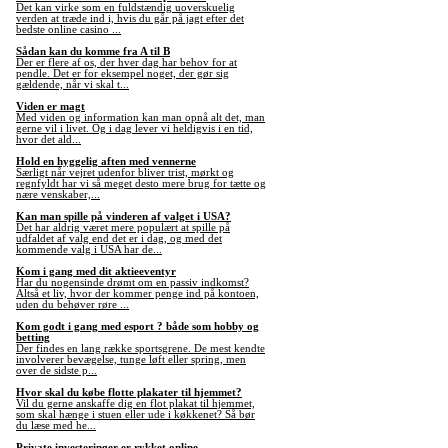
Det kan virke som en fuldstændig uoverskuelig
verden at træde ind i, hvis du går på jagt efter det
bedste online casino ...
Sådan kan du komme fra A til B
Der er flere af os, der hver dag har behov for at
pendle. Det er for eksempel noget, der gør sig
gældende, når vi skal t...
Viden er magt
Med viden og information kan man opnå alt det, man
gerne vil i livet. Og i dag lever vi heldigvis i en tid,
hvor det ald...
Hold en hyggelig aften med vennerne
Særligt når vejret udenfor bliver trist, mørkt og
regnfyldt har vi så meget desto mere brug for tætte og
nære venskaber,...
Kan man spille på vinderen af valget i USA?
Det har aldrig været mere populært at spille på
udfaldet af valg end det er i dag, og med det
kommende valg i USA har de...
Kom i gang med dit aktieeventyr
Har du nogensinde drømt om en passiv indkomst?
Altså et liv, hvor der kommer penge ind på kontoen,
uden du behøver røre ...
Kom godt i gang med esport ? både som hobby og
betting
Der findes en lang række sportsgrene. De mest kendte
involverer bevægelse, tunge løft eller spring, men
over de sidste p...
Hvor skal du købe flotte plakater til hjemmet?
Vil du gerne anskaffe dig en flot plakat til hjemmet,
som skal hænge i stuen eller ude i køkkenet? Så bør
du læse med he...
Private investeringer er rykket online