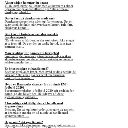
Aktier sådan kommer du i gang
Vil du også gerne gå i gang med at investere i aktier
ligesom mange andre allerede gør? Det er blevet
utrolig populært f...
Der er fart på danskernes madvaner
Danskerne skruer hele tiden op for tempoet. Det er
svært at nå det hele, når hverdagen kører i fuld fart.
Heldigvis komm...
Bliv klar til fastelavn med den perfekte
fastelavnstønde
Når vinteren er hårdest, er der som oftest ikke meget
at se frem til. Dog er der en særlig højtid, som især
børnene elsk...
Man er aldrig for gammel til kærlighed
Sommerfugle i maven og tændte stearinlys er ikke
aldersbegrænset, og det er søde beskeder og generte
telefonsamtaler hel...
Er bitcoins sikre at handle med?
Bitcoins er på alles læber. Men hvad er det egentlig de
taler om? Hvis du også er i tvivl om termerne
omkring de famøse ...
Hvad er Danmarks chancer for at vinde EM i
fodbold 2020?
Europamesterskabet i fodbold 2020 står endelig for
døren, og det bliver den 16. udgave af dette
spektakulære sportsfæn...
3 fornuftige råd til dig, der vil handle med
kryptovaluta
Bitcoins. Du ser og hører ordet allevegne og tænker,
at det måske endelig er tid til selv at handle med
kryptovalutaen. ...
Dogecoin ? det nye Bitcoin?
Bitcoins er ikke den eneste populære kryptovaluta for