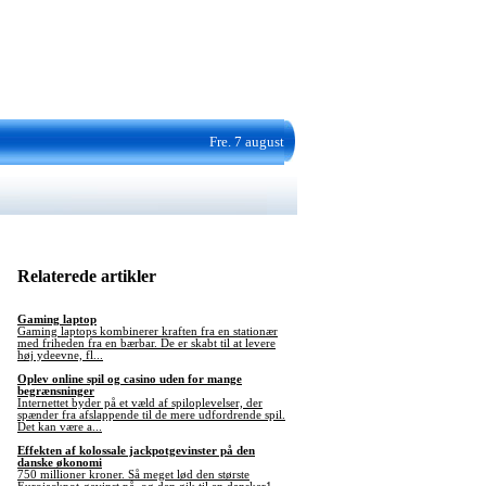
Fre. 7 august
Relaterede artikler
Gaming laptop
Gaming laptops kombinerer kraften fra en stationær
med friheden fra en bærbar. De er skabt til at levere
høj ydeevne, fl...
Oplev online spil og casino uden for mange
begrænsninger
Internettet byder på et væld af spiloplevelser, der
spænder fra afslappende til de mere udfordrende spil.
Det kan være a...
Effekten af kolossale jackpotgevinster på den
danske økonomi
750 millioner kroner. Så meget lød den største