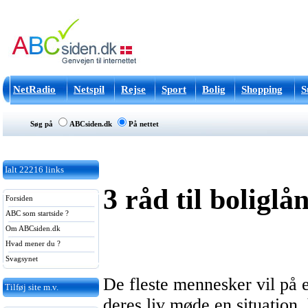
NetRadio
Netspil
Rejse
Sport
Bolig
Shopping
S
Søg på
ABCsiden.dk
På nettet
Ialt
22216
links
3 råd til boliglå
Forsiden
ABC som startside ?
Om ABCsiden.dk
Hvad mener du ?
Svagsynet
De fleste mennesker vil på et
Tilføj site m.v.
deres liv møde en situation, 