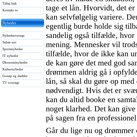
Tilføj link
tage et lån. Hvorvidt, det er
Kontakt os
kan selvfølgelig variere. Der
Nyheder
egentlig burde holde sig til
sandelig også tilfælde, hvor 
Nyhedsoversigt
mening. Mennesker vil trod
Sidste nyt
Sportsnyheder
tilfælde, hvor de ikke kan u
IT nyheder
de kan gøre det med god sam
Økonominyheder
Kulturnyheder
drømmen aldrig gå i opfylde
Gossip og sladder
lån, så skal du gøre op med 
TV oversigt
nødvendigt. Hvis det er svær
kan du altid booke en samta
noget klarhed. Det kan give
på sagen fra en professionel
Går du lige nu og drømmer 