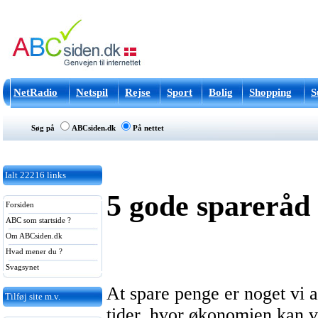
NetRadio
Netspil
Rejse
Sport
Bolig
Shopping
S
Søg på
ABCsiden.dk
På nettet
Ialt
22216
links
5 gode spareråd
Forsiden
ABC som startside ?
Om ABCsiden.dk
Hvad mener du ?
Svagsynet
At spare penge er noget vi al
Tilføj site m.v.
tider, hvor økonomien kan 