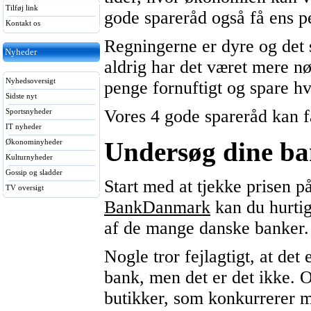
Tilføj link
gode spareråd også få ens p
Kontakt os
Regningerne er dyre og det 
Nyheder
aldrig har det været mere nø
Nyhedsoversigt
penge fornuftigt og spare h
Sidste nyt
Vores 4 gode spareråd kan få
Sportsnyheder
IT nyheder
Undersøg dine ba
Økonominyheder
Kulturnyheder
Gossip og sladder
Start med at tjekke prisen p
TV oversigt
BankDanmark
kan du hurtig
af de mange danske banker.
Nogle tror fejlagtigt, at det 
bank, men det er det ikke. 
butikker, som konkurrerer 