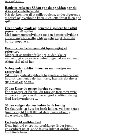
selv og ens ...
Roulette-etikette: Sådan gør du og sådan gør du
ikke ved roulettebordet
Når det kommer til at spille roulette, er det afgørende
at forstå og overholde korrekt etikette for at få en god
spilopl...
Cheat codes, mods og genveje ? spillere har altid
prøvet at slå spillet
Med internettets udvikling og den hastige udvikling
af de mange forskellige tilgængelige spil, blev det
hurtigt populært...
Derfor er indretningen i dit hjem vigtig at
prioritere
Mange af os tænker fejlagtigt, at det ikke er
nødvendigt at prioritere indretningen af vores hjem.
Alting skal gå så hur...
Nybegynder cyklist: hvordan man vælger en
racercykel?
Vil du begynde at cykle og begynde at løbe? Vi ved,
hvor skræmmende det kan være, især når det drejer
sig om at vælge en...
Sådan låner du penge hurtigt og nemt
For at optage et lån skal du først og fremmest være
opmærksom på, om du har en god kreditvurdering.
God kreditvurdering ...
Sådan vælger du den bedste bank for dig
Du skal vide, at hvis din bank lukker, vil dine penge
(mindst op til $250.000 af dem) være sikre og
tilgængelige. Ellers...
Få hjælp til ordblindhed
Dette indhold er sponsoreretMange finder først i
voksenlivet ud af, at de faktisk lider af ordblindhed.
Ordblinde læser ...