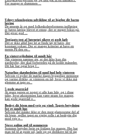
Eurojackpot-gevinst på, og den gik til en dansker1.
For mange er drømmen ...
Udnyt teknologiens udvikling til at hjælpe dit barns
læring
De seneste år og med folkeskolereformens indføring
er børns læring blevet et emne, der er meget fokus på.
Det giver god ...
Testjagts test af børnetøj sikrer et godt køb
Det er ikke altid lige let at finde tøj til børn, der
konstant vokser. Der er mange kriterier at have en
mente.På den en...
En vintervejledning til sundt hår
Når vinteren nærmer sig, er det ikke kun din
garderobe, der skal forberedes på de kolde måneder.
Dit hår har også brug f...
Naturlige skønhedstips til sund hud hele vinteren
Selvom vi nyder de mørke dages hyggelige stemning
og varme drikke, er vinteren en tid, hvor vi ikke må
glemme at tage os...
5 gode spareråd
At spare penge er noget vi alle kan lide, og i disse
tider, hvor økonomien kan være stram for mange,
kan gode spareråd o...
Beskyt dit hjem mod vejr og vind: Tagets betydning
for et sundt hus
Selvom det måske ikke er den mest glamourøse del af
dit hjem, spiller taget en vigtig rolle i at beskytte dig
mod vejr o...
Sjove online spil til sommeren
Sommer betyder ferie og fridage for mange. Her har
man tid til at puste ud, lade op og dedikere tid til sig