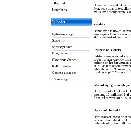
Tilføj link
Disse filer er skjulte i en 
designede til at stjæle, el
Kontakt os
mails, hvis modtageren ikk
Nyheder
Zombies
Denne type malware kommer 
sende spam til andre compu
Nyhedsoversigt
aldrig vedhæftninger medmi
Sidste nyt
Sportsnyheder
Phishers og Vishers
IT nyheder
Phishers sender e-mails, so
bruge for nærværende. En ph
Økonominyheder
indtaste dit kreditnummer, 
Husk, at anerkendte firmaer 
Kulturnyheder
uden du er 100% sikker på, 
smid røret på ? Microsoft, 
Gossip og sladder
TV oversigt
Almindelige gammeldags b
Du har vundet i et lotteri i 
modtage 10 millioner $ til 
fjoget til at være sandt, så 
Upassende indhold
Der findes en mængde spam
bare overhovedet ikke skull
inden de når frem til din i