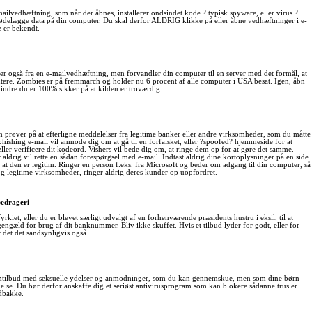
e-mailvedhæftning, som når der åbnes, installerer ondsindet kode ? typisk spyware, eller virus ?
ler ødelægge data på din computer. Du skal derfor ALDRIG klikke på eller åbne vedhæftninger i e-
e er bekendt.
også fra en e-mailvedhæftning, men forvandler din computer til en server med det formål, at
tere. Zombies er på fremmarch og holder nu 6 procent af alle computer i USA besat. Igen, åbn
ndre du er 100% sikker på at kilden er troværdig.
m prøver på at efterligne meddelelser fra legitime banker eller andre virksomheder, som du måtte
ishing e-mail vil anmode dig om at gå til en forfalsket, eller ?spoofed? hjemmeside for at
eller verificere dit kodeord. Vishers vil bede dig om, at ringe dem op for at gøre det samme.
aldrig vil rette en sådan forespørgsel med e-mail. Indtast aldrig dine kortoplysninger på en side
at den er legitim. Ringer en person f.eks. fra Microsoft og beder om adgang til din computer, så
og legitime virksomheder, ringer aldrig deres kunder op uopfordret.
edrageri
Tyrkiet, eller du er blevet særligt udvalgt af en forhenværende præsidents hustru i eksil, til at
gengæld for brug af dit banknummer. Bliv ikke skuffet. Hvis et tilbud lyder for godt, eller for
er det det sandsynligvis også.
tilbud med seksuelle ydelser og anmodninger, som du kan gennemskue, men som dine børn
e se. Du bør derfor anskaffe dig et seriøst antivirusprogram som kan blokere sådanne trusler
ndbakke.