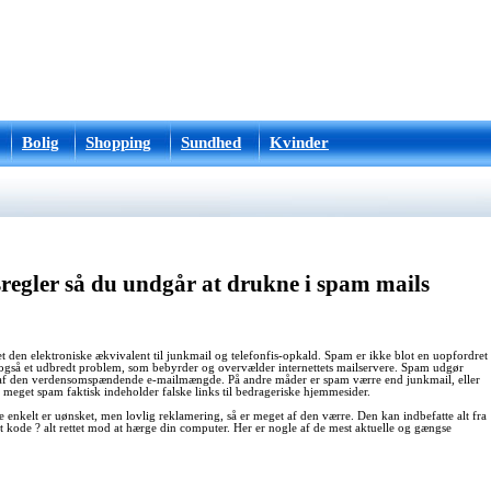
Bolig
Shopping
Sundhed
Kvinder
regler så du undgår at drukne i spam mails
 den elektroniske ækvivalent til junkmail og telefonfis-opkald. Spam er ikke blot en uopfordret
r også et udbredt problem, som bebyrder og overvælder internettets mailservere. Spam udgør
 af den verdensomspændende e-mailmængde. På andre måder er spam værre end junkmail, eller
meget spam faktisk indeholder falske links til bedrageriske hjemmesider.
nkelt er uønsket, men lovlig reklamering, så er meget af den værre. Den kan indbefatte alt fra
et kode ? alt rettet mod at hærge din computer. Her er nogle af de mest aktuelle og gængse