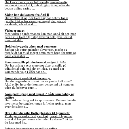
Det kan virke som en fuldstændig uoverskuelig
verden at træde ind i, hvis du går på jagt efter det
bedste online casino ...
Sådan kan du komme fra A til B
Der er flere af os, der hver dag har behov for at
pendle. Det er for eksempel noget, der gør sig
gældende, når vi skal t...
Viden er magt
Med viden og information kan man opnå alt det, man
gerne vil i livet. Og i dag lever vi heldigvis i en tid,
hvor det ald...
Hold en hyggelig aften med vennerne
Særligt når vejret udenfor bliver trist, mørkt og
regnfyldt har vi så meget desto mere brug for tætte og
nære venskaber,...
Kan man spille på vinderen af valget i USA?
Det har aldrig været mere populært at spille på
udfaldet af valg end det er i dag, og med det
kommende valg i USA har de...
Kom i gang med dit aktieeventyr
Har du nogensinde drømt om en passiv indkomst?
Altså et liv, hvor der kommer penge ind på kontoen,
uden du behøver røre ...
Kom godt i gang med esport ? både som hobby og
betting
Der findes en lang række sportsgrene. De mest kendte
involverer bevægelse, tunge løft eller spring, men
over de sidste p...
Hvor skal du købe flotte plakater til hjemmet?
Vil du gerne anskaffe dig en flot plakat til hjemmet,
som skal hænge i stuen eller ude i køkkenet? Så bør
du læse med he...
Private investeringer er rykket online