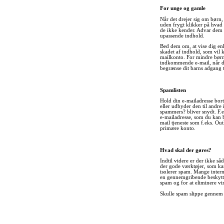
For unge og gamle
Når det drejer sig om børn,
uden frygt klikker på hvad 
de ikke kender. Advar dem m
upassende indhold.
Bed dem om, at vise dig enh
skadet af indhold, som vil
mailkonto. For mindre børn s
indkommende e-mail, når de
begrænse dit barns adgang 
Spamlisten
Hold din e-mailadresse bort
eller udbyder den til andre 
spammers? bliver snydt. F.ek
e-mailadresse, som du kan b
mail tjeneste som f.eks. Ou
primære konto.
Hvad skal der gøres?
Indtil videre er der ikke s
der gode værktøjer, som ka
isolerer spam. Mange interne
en gennemgribende beskyttel
spam og for at eliminere v
Skulle spam slippe gennem di