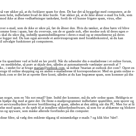
 så vær sikker på, at du forklarer spam for dem. De har det så hyggeligt med computere, at de
som helst, indbefattet hvad de ikke burde. Vær sikker på, at de ikke åbner e-mail fra folk, som
od ikke at åbne vedhæftninger tankeløst, fordi de vil kunne frigøre spam, virus, eller
ver e-mail, som de ikke er sikre på, før de åbner den. Hvis du tænker, at dine børn vil blive
 komme frem i spam, bør du overveje, om de er gamle nok, eller modne nok til deres egen e-
kal du sikre dig, indstille spamindstillingerne i deres e-mail og se emnelisterne på deres
 logger ind. Du kan også anvende et antivirusprogram med forældrekontrol, så du kan
til udvalgte funktioner på computeren.
e fra spamlister ved at hold en lav profil. Når du udsender din e-mailadresse i et online forum,
i en meddelelse, så prøv at skjule den, således at automatiserede værktøjer anvendt af ?
s., i stedet for at bruge
marian@outlook.com
, så indtast ?marian at outlook dot com?. Opret en
ruge til online shopping og en anden e-mailadresse til korrespondancer. Med en gratis online e-
tlook.com er det let at oprette flere konti, således at du kan begrænse spam, som kommer på din
ådan noget, som en ?do not email? liste. Indtil der kommer, må du selv ordne spam. Heldigvis er
n hjælpe dig med at gøre det. De fleste e-mailprogrammer indbefatter spamfiltre, som sporer og
t serviceudbydere leverer bortfiltrering af spam, således at den aldrig når din PC. Men for at få
se mod spam, er du nødt til at installere sikkerhedssoftware, så som for at afskærme og blokere
irus og spyware, som måske allerede forefindes på din computer.
sse filtre, så vælg den enkleste tilgang til mistænkelige e-mails ? og klik blot ?slet?.