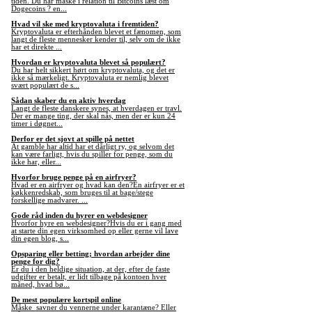
tiden. Du har måske i relation til Bitcoins læst om
Dogecoins ? en...
Hvad vil ske med kryptovaluta i fremtiden?
Kryptovaluta er efterhånden blevet et fænomen, som
langt de fleste mennesker kender til, selv om de ikke
har et direkte ...
Hvordan er kryptovaluta blevet så populært?
Du har helt sikkert hørt om kryptovaluta, og det er
ikke så mærkeligt. Kryptovaluta er nemlig blevet
svært populært de s...
Sådan skaber du en aktiv hverdag
Langt de fleste danskere synes, at hverdagen er travl.
Der er mange ting, der skal nås, men der er kun 24
timer i døgnet...
Derfor er det sjovt at spille på nettet
At gamble har altid har et dårligt ry, og selvom det
kan være farligt, hvis du spiller for penge, som du
ikke har, eller...
Hvorfor bruge penge på en airfryer?
Hvad er en airfryer og hvad kan den?En airfryer er et
køkkenredskab, som bruges til at bage/stege
forskellige madvarer. ...
Gode råd inden du hyrer en webdesigner
Hvorfor hyre en webdesigner?Hvis du er i gang med
at starte din egen virksomhed op eller gerne vil lave
din egen blog, s...
Opsparing eller betting; hvordan arbejder dine
penge for dig?
Er du i den heldige situation, at der, efter de faste
udgifter er betalt, er lidt tilbage på kontoen hver
måned, hvad bø...
De mest populære kortspil online
Måske savner du vennerne under karantæne? Eller