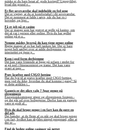
måske er du bare besat af gode kortspil? Ligegyldigt,
hvad din grund e...
Et flot soveværelse skal indeholde en fed seng
Det er vigtigt, at du er komfortabel i dit soveværelse.
Det er nemmest at falde i søvn, når du har ro i
hovedet, og hjer...
Få et job på et casino
Der er mange som har prøvet at spille på kasino, om
det så var i person eller online. Hvis du har spillet
online på et a...
Nemme måder, hvorpå du kan tjene penge online
Rigtig mange af os har haft tanken før. Der er bare
noget helt særligt over at sidde derhjemme på
internettet og tjene p...
Kom i god form derhjemme
Det kan være fristende at ligge på sofaen i stedet for
at gå ned i fitnesscenteret og træne. Det kan være
svært at tage ...
Prøv kræfter med CSGO betting
Har du lyst til at prøve kræfter med CSGO betting,
men ved du ikke, hvordan du skal komme i gang? Så
er dette artiklen t...
Gaspejs er det sikre valg ? Spar penge på
elregningen
Energiomkostninger stiger og elregningen forøges -
og det går ud over boligejerne. Derfor kan en gaspejs
være et godt al...
Hvis du skal bruge penge i en fart kan du gøre en
del selv
Det hænder, at de fleste af os står og skal bruge penge
i en fart, hvilket kan skyldes simpel pengenød, eller at
der er ...
Find de bedste online casinoer på nettet