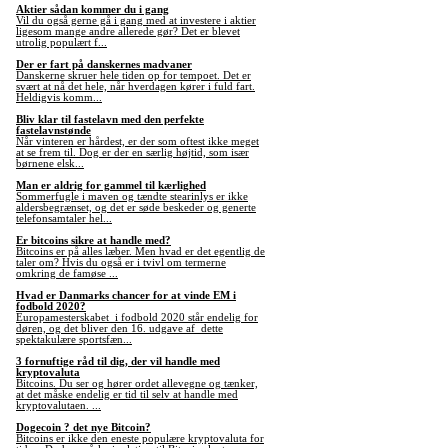
Aktier sådan kommer du i gang
Vil du også gerne gå i gang med at investere i aktier
ligesom mange andre allerede gør? Det er blevet
utrolig populært f...
Der er fart på danskernes madvaner
Danskerne skruer hele tiden op for tempoet. Det er
svært at nå det hele, når hverdagen kører i fuld fart.
Heldigvis komm...
Bliv klar til fastelavn med den perfekte
fastelavnstønde
Når vinteren er hårdest, er der som oftest ikke meget
at se frem til. Dog er der en særlig højtid, som især
børnene elsk...
Man er aldrig for gammel til kærlighed
Sommerfugle i maven og tændte stearinlys er ikke
aldersbegrænset, og det er søde beskeder og generte
telefonsamtaler hel...
Er bitcoins sikre at handle med?
Bitcoins er på alles læber. Men hvad er det egentlig de
taler om? Hvis du også er i tvivl om termerne
omkring de famøse ...
Hvad er Danmarks chancer for at vinde EM i
fodbold 2020?
Europamesterskabet i fodbold 2020 står endelig for
døren, og det bliver den 16. udgave af dette
spektakulære sportsfæn...
3 fornuftige råd til dig, der vil handle med
kryptovaluta
Bitcoins. Du ser og hører ordet allevegne og tænker,
at det måske endelig er tid til selv at handle med
kryptovalutaen. ...
Dogecoin ? det nye Bitcoin?
Bitcoins er ikke den eneste populære kryptovaluta for