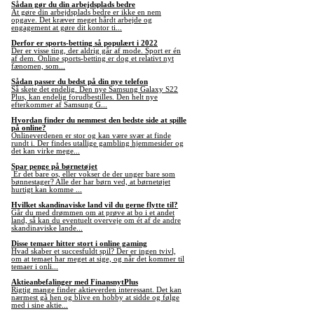
Sådan gør du din arbejdsplads bedre
At gøre din arbejdsplads bedre er ikke en nem
opgave. Det kræver meget hårdt arbejde og
engagement at gøre dit kontor ti...
Derfor er sports-betting så populært i 2022
Der er visse ting, der aldrig går af mode. Sport er én
af dem. Online sports-betting er dog et relativt nyt
fænomen, som...
Sådan passer du bedst på din nye telefon
Så skete det endelig. Den nye Samsung Galaxy S22
Plus, kan endelig forudbestilles. Den helt nye
efterkommer af Samsung G...
Hvordan finder du nemmest den bedste side at spille
på online?
Onlineverdenen er stor og kan være svær at finde
rundt i. Der findes utallige gambling hjemmesider og
det kan virke mege...
Spar penge på børnetøjet
Er det bare os, eller vokser de der unger bare som
bønnestager? Alle der har børn ved, at børnetøjet
hurtigt kan komme ...
Hvilket skandinaviske land vil du gerne flytte til?
Går du med drømmen om at prøve at bo i et andet
land, så kan du eventuelt overveje om ét af de andre
skandinaviske lande...
Disse temaer hitter stort i online gaming
Hvad skaber et succesfuldt spil? Der er ingen tvivl,
om at temaet har meget at sige, og når det kommer til
temaer i onli...
Aktieanbefalinger med FinansnytPlus
Rigtig mange finder aktieverden interessant. Det kan
nærmest gå hen og blive en hobby at sidde og følge
med i sine aktie...