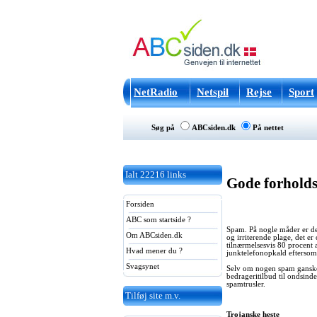
NetRadio
Netspil
Rejse
Sport
Søg på
ABCsiden.dk
På nettet
Ialt
22216
links
Gode forholds
Forsiden
ABC som startside ?
Spam. På nogle måder er det
Om ABCsiden.dk
og irriterende plage, det e
tilnærmelsesvis 80 procent
Hvad mener du ?
junktelefonopkald eftersom 
Svagsynet
Selv om nogen spam ganske e
bedrageritilbud til ondsind
spamtrusler.
Tilføj site m.v.
Trojanske heste