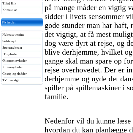
Tilføj link
på mange måder en vigtig va
Kontakt os
sidder i livets sensommer vi
Nyheder
gode stunder man har haft, 
det vigtigt, at få mest mulig
Nyhedsoversigt
dog være dyrt at rejse, og 
Sidste nyt
Sportsnyheder
blive derhjemme, hvilket ogs
IT nyheder
gange skal man spare op for
Økonominyheder
Kulturnyheder
rejse overhovedet. Der er int
Gossip og sladder
derhjemme og nyde det dan
TV oversigt
spiller på
spillemaskiner
i s
familie.
Nedenfor vil du kunne læse 
hvordan du kan planlægge de