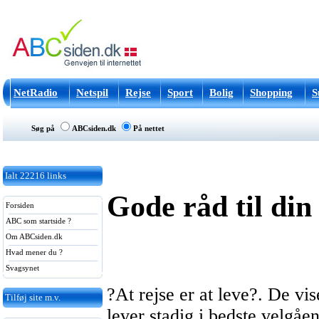
NetRadio
Netspil
Rejse
Sport
Bolig
Shopping
S
Søg på
ABCsiden.dk
På nettet
Ialt
22216
links
Gode råd til din
Forsiden
ABC som startside ?
Om ABCsiden.dk
Hvad mener du ?
Svagsynet
?At rejse er at leve?. De vi
Tilføj site m.v.
lever stadig i bedste velgåen