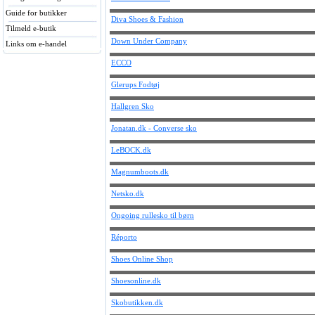
Guide for butikker
Diva Shoes & Fashion
Tilmeld e-butik
Down Under Company
Links om e-handel
ECCO
Glerups Fodtøj
Hallgren Sko
Jonatan.dk - Converse sko
LeBOCK.dk
Magnumboots.dk
Netsko.dk
Ongoing rullesko til børn
Réporto
Shoes Online Shop
Shoesonline.dk
Skobutikken.dk