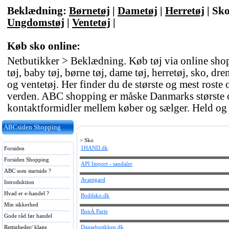
Beklædning:
Børnetøj
|
Dametøj
|
Herretøj
|
Sk
Ungdomstøj
|
Ventetøj
|
Køb sko online:
Netbutikker > Beklædning. Køb tøj via online sho
tøj, baby tøj, børne tøj, dame tøj, herretøj, sko, dr
og ventetøj. Her finder du de største og mest rost
verden. ABC shopping er måske Danmarks største o
kontaktformidler mellem køber og sælger. Held og
ABCsiden Shopping
> Sko
1HAND.dk
Forsiden
Forsiden Shopping
API Import - sandaler
ABC som startside ?
Avantgard
Introduktion
Hvad er e-handel ?
Bodilsko.dk
Min sikkerhed
BonÁ Parte
Gode råd før handel
Rettigheder/ klage
Dansebutikken.dk