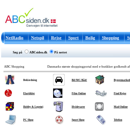
NetRadio
Netspil
Rejse
Sport
Bolig
Shopping
S
Søg på
ABCsiden.dk
På nettet
ABC Shopping
Danmarks største shoppingportal med e-butikker godkendt a
Beklædning
Bil/MC/Båd/
Byggemarked
Elartikler
Film Online
Find Rejse
Hobby & Legetøj
Hvidevarer
Mad Online
PC Shop
Sport Shop
Telefon