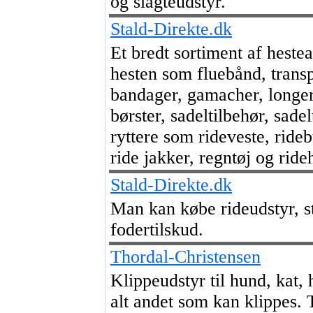
og slagteudstyr.
Stald-Direkte.dk
Et bredt sortiment af hestear
hesten som fluebånd, trans
bandager, gamacher, longeri
børster, sadeltilbehør, sade
ryttere som rideveste, ridebu
ride jakker, regntøj og rid
Stald-Direkte.dk
Man kan købe rideudstyr, s
fodertilskud.
Thordal-Christensen
Klippeudstyr til hund, kat, h
alt andet som kan klippes.