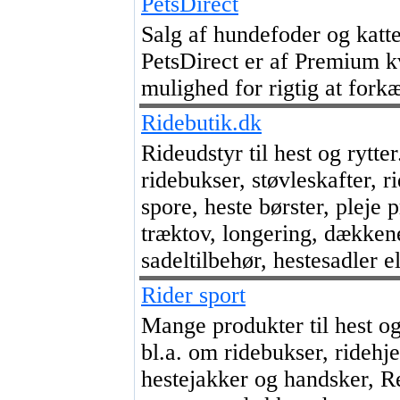
PetsDirect
Salg af hundefoder og katte
PetsDirect er af Premium kv
mulighed for rigtig at forkæ
Ridebutik.dk
Rideudstyr til hest og rytte
ridebukser, støvleskafter, r
spore, heste børster, pleje 
træktov, longering, dækkener
sadeltilbehør, hestesadler e
Rider sport
Mange produkter til hest og 
bl.a. om ridebukser, ridehje
hestejakker og handsker, R