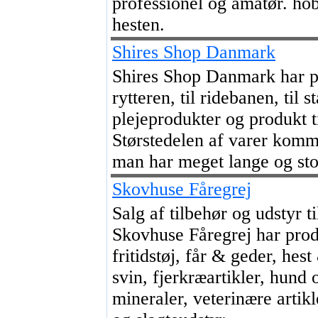
professionel og amatør. hobb
hesten.
Shires Shop Danmark
Shires Shop Danmark har pro
rytteren, til ridebanen, til s
plejeprodukter og produkt t
Størstedelen af varer komm
man har meget lange og stol
Skovhuse Fåregrej
Salg af tilbehør og udstyr t
Skovhuse Fåregrej har pro
fritidstøj, får & geder, hest
svin, fjerkræartikler, hund 
mineraler, veterinære artik