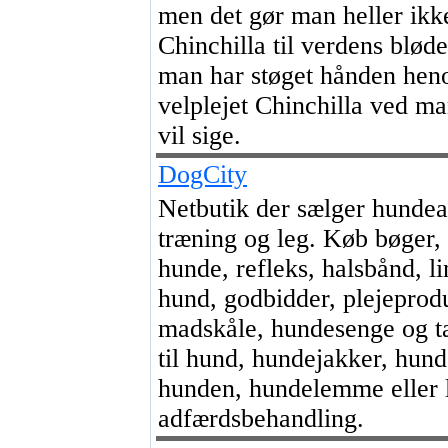
men det gør man heller ik
Chinchilla til verdens bløde
man har støget hånden hen
velplejet Chinchilla ved ma
vil sige.
DogCity
Netbutik der sælger hundear
træning og leg. Køb bøge
hunde, refleks, halsbånd, lin
hund, godbidder, plejeprod
madskåle, hundesenge og tæ
til hund, hundejakker, hund 
hunden, hundelemme eller
adfærdsbehandling.