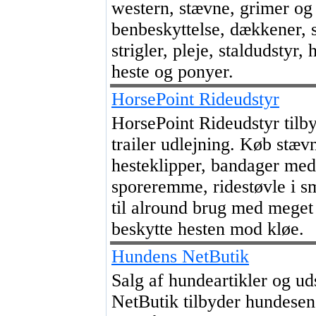
western, stævne, grimer og
benbeskyttelse, dækkener, s
strigler, pleje, staldudstyr, 
heste og ponyer.
HorsePoint Rideudstyr
HorsePoint Rideudstyr tilb
trailer udlejning. Køb stæv
hesteklipper, bandager med
sporeremme, ridestøvle i s
til alround brug med meget
beskytte hesten mod kløe.
Hundens NetButik
Salg af hundeartikler og u
NetButik tilbyder hundesen