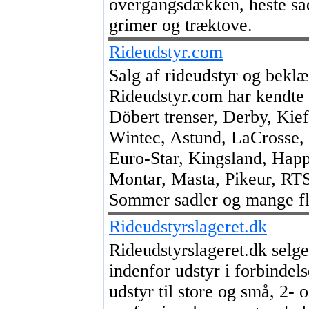
overgangsdækken, heste sad
grimer og træktove.
Rideudstyr.com
Salg af rideudstyr og bekl
Rideudstyr.com har kendte
Döbert trenser, Derby, Kief
Wintec, Astund, LaCrosse, 
Euro-Star, Kingsland, Happ
Montar, Masta, Pikeur, RTS
Sommer sadler og mange fl
Rideudstyrslageret.dk
Rideudstyrslageret.dk selger
indenfor udstyr i forbindel
udstyr til store og små, 2- 