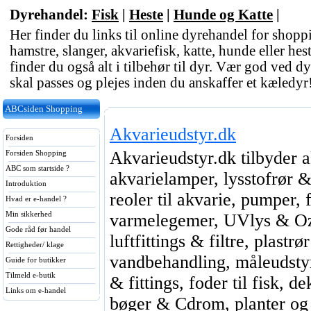
Dyrehandel:
Fisk
|
Heste
|
Hunde og Katte
|
Her finder du links til online dyrehandel for shop
hamstre, slanger, akvariefisk, katte, hunde eller hes
finder du også alt i tilbehør til dyr. Vær god ved 
skal passes og plejes inden du anskaffer et kæledyr
ABCsiden Shopping
Akvarieudstyr.dk
Forsiden
Akvarieudstyr.dk tilbyder a
Forsiden Shopping
ABC som startside ?
akvarielamper, lysstofrør 
Introduktion
reoler til akvarie, pumper, f
Hvad er e-handel ?
Min sikkerhed
varmelegemer, UVlys & Oz
Gode råd før handel
luftfittings & filtre, plastrø
Rettigheder/ klage
vandbehandling, måleudstyr
Guide for butikker
Tilmeld e-butik
& fittings, foder til fisk, 
Links om e-handel
bøger & Cdrom, planter og 