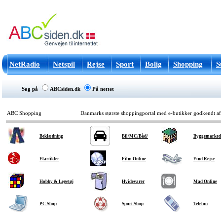
NetRadio
Netspil
Rejse
Sport
Bolig
Shopping
S
Søg på
ABCsiden.dk
På nettet
ABC Shopping
Danmarks største shoppingportal med e-butikker godkendt a
Beklædning
Bil/MC/Båd/
Byggemarked
Elartikler
Film Online
Find Rejse
Hobby & Legetøj
Hvidevarer
Mad Online
PC Shop
Sport Shop
Telefon