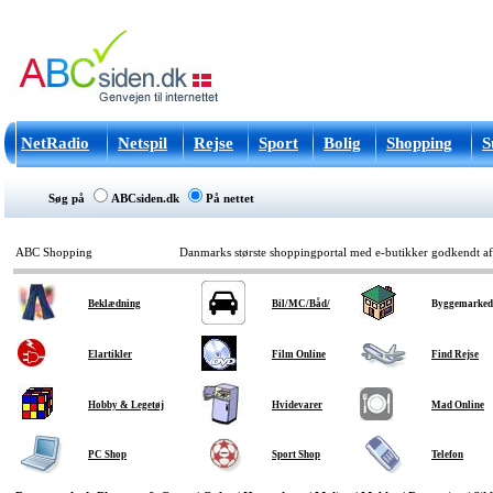
NetRadio
Netspil
Rejse
Sport
Bolig
Shopping
S
Søg på
ABCsiden.dk
På nettet
ABC Shopping
Danmarks største shoppingportal med e-butikker godkendt a
Beklædning
Bil/MC/Båd/
Byggemarked
Elartikler
Film Online
Find Rejse
Hobby & Legetøj
Hvidevarer
Mad Online
PC Shop
Sport Shop
Telefon