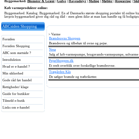
Byggemarked:
Blomster & Grønt
|
Gulve
|
Haveudstyr
|
Maling
|
Møbler
|
Rengøring
|
Sik
Køb varmeprodukter online:
Byggemarked. Katalog: Byggemarked. En af Danmarks største shopping portaler til online
lavpris byggemarked giver dig råd og dåd - men glem ikke at man kan handle og få boligtips
ABCsiden Shopping
> Varme
Brændeovns Shoppen
Forsiden
Brændeovn og tilbehør til ovne og pejse.
Forsiden Shopping
Nesa
ABC som startside ?
Salg af luft-varmepumpe, brugsvands-varmepumpe, solvarme
Introduktion
PejseShoppen.dk
Et reelt overblik over forskellige brændeovne.
Hvad er e-handel ?
Trægården Kås
Min sikkerhed
De sælger brænde og træbriketter.
Gode råd før handel
Rettigheder/ klage
Guide for butikker
Tilmeld e-butik
Links om e-handel