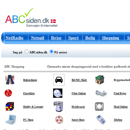
NetRadio
Netspil
Rejse
Sport
Bolig
Shopping
S
Søg på
ABCsiden.dk
På nettet
ABC Shopping
Danmarks største shoppingportal med e-butikker godkendt a
Beklædning
Bil/MC/Båd/
Byggemarked
Elartikler
Film Online
Find Rejse
Hobby & Legetøj
Hvidevarer
Mad Online
PC Shop
Sport Shop
Telefon