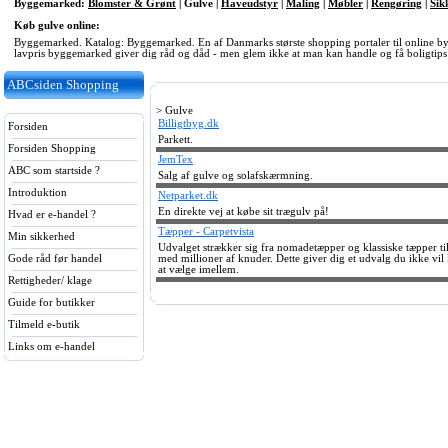
Byggemarked:
Blomster & Grønt
|
Gulve
|
Haveudstyr
|
Maling
|
Møbler
|
Rengøring
|
Sik
Køb gulve online:
Byggemarked. Katalog: Byggemarked. En af Danmarks største shopping portaler til online
lavpris byggemarked giver dig råd og dåd - men glem ikke at man kan handle og få boligtips
ABCsiden Shopping
> Gulve
Billigtbyg.dk
Forsiden
Parkett.
Forsiden Shopping
JemTex
ABC som startside ?
Salg af gulve og solafskærmning.
Introduktion
Netparket.dk
En direkte vej at købe sit trægulv på!
Hvad er e-handel ?
Tæpper - Carpetvista
Min sikkerhed
Udvalget strækker sig fra nomadetæpper og klassiske tæpper ti
Gode råd før handel
med millioner af knuder. Dette giver dig et udvalg du ikke vi
at vælge imellem.
Rettigheder/ klage
Guide for butikker
Tilmeld e-butik
Links om e-handel