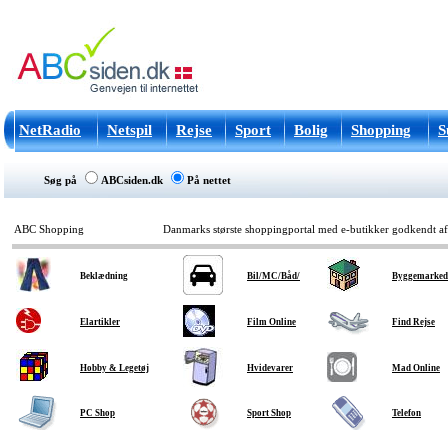
NetRadio
Netspil
Rejse
Sport
Bolig
Shopping
S
Søg på
ABCsiden.dk
På nettet
ABC Shopping
Danmarks største shoppingportal med e-butikker godkendt a
Beklædning
Bil/MC/Båd/
Byggemarked
Elartikler
Film Online
Find Rejse
Hobby & Legetøj
Hvidevarer
Mad Online
PC Shop
Sport Shop
Telefon