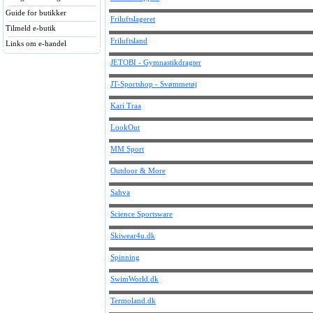
Guide for butikker
Friluftslageret
Tilmeld e-butik
Friluftsland
Links om e-handel
JETOBI - Gymnastikdragter
JT-Sportshop - Svømmetøj
Kari Traa
LookOut
MM Sport
Outdoor & More
Sahva
Science Sportsware
Skiwear4u.dk
Spinning
SwimWorld.dk
Termoland.dk