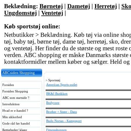
Beklædning:
Børnetøj
|
Dametøj
|
Herretøj
|
Sk
Ungdomstøj
|
Ventetøj
|
Køb sportstøj online:
Netbutikker > Beklædning. Køb tøj via online sho
tøj, baby tøj, børne tøj, dame tøj, herretøj, sko, dr
og ventetøj. Her finder du de største og mest rost
verden. ABC shopping er måske Danmarks største o
kontaktformidler mellem køber og sælger. Held og
ABCsiden Shopping
> Sportstøj
American Sports outlet
Forsiden
Forsiden Shopping
BK&I Butikken
ABC som startside ?
Bodycore
Introduktion
Hvad er e-handel ?
Brother + Sister - Dans
Min sikkerhed
Budo Nortax - Kampsport
Gode råd før handel
Rettigheder/ klage
Fitnessshoppen