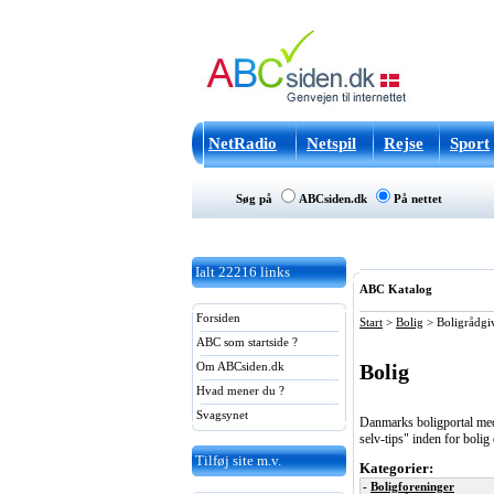
NetRadio
Netspil
Rejse
Sport
Søg på
ABCsiden.dk
På nettet
Ialt
22216
links
ABC Katalog
Forsiden
Start
>
Bolig
>
Boligrådgi
ABC som startside ?
Bolig
Om ABCsiden.dk
Hvad mener du ?
Svagsynet
Danmarks boligportal med l
selv-tips" inden for bolig
Tilføj site m.v.
Kategorier:
-
Boligforeninger