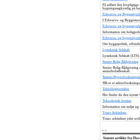
Få udført den lovpligtige
bygningssagkyndig på bag
Erhvervs- og Byggestyrel
I Erhvervs- og Byggestyr
Erhvervs- og byggestyrels
Information om boligpolit
Erhvervs- og byggestyrel
Om byggepolitik, offentli
Lysteknisk Selskab
Lysteknisk Selskab (LTS) 
Senior Bolig Rådgivning
Senior Bolig Rådgivning e
seniorbofællesskab.
Statens Byggeforskningsin
SBi er et sektorforsknings
Teknologiportalen
Her finder du den nyeste 
Teknologisk Institut
Information om miljø og 
Triarc Arkitekter
Triarc arkitekter yder uv
< <
Seneste artikler fra Ha