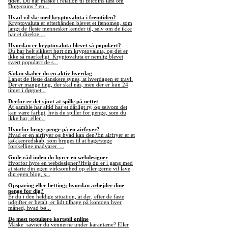
tiden. Du har måske i relation til Bitcoins læst om
Dogecoins ? en...
Hvad vil ske med kryptovaluta i fremtiden?
Kryptovaluta er efterhånden blevet et fænomen, som
langt de fleste mennesker kender til, selv om de ikke
har et direkte ...
Hvordan er kryptovaluta blevet så populært?
Du har helt sikkert hørt om kryptovaluta, og det er
ikke så mærkeligt. Kryptovaluta er nemlig blevet
svært populært de s...
Sådan skaber du en aktiv hverdag
Langt de fleste danskere synes, at hverdagen er travl.
Der er mange ting, der skal nås, men der er kun 24
timer i døgnet...
Derfor er det sjovt at spille på nettet
At gamble har altid har et dårligt ry, og selvom det
kan være farligt, hvis du spiller for penge, som du
ikke har, eller...
Hvorfor bruge penge på en airfryer?
Hvad er en airfryer og hvad kan den?En airfryer er et
køkkenredskab, som bruges til at bage/stege
forskellige madvarer. ...
Gode råd inden du hyrer en webdesigner
Hvorfor hyre en webdesigner?Hvis du er i gang med
at starte din egen virksomhed op eller gerne vil lave
din egen blog, s...
Opsparing eller betting; hvordan arbejder dine
penge for dig?
Er du i den heldige situation, at der, efter de faste
udgifter er betalt, er lidt tilbage på kontoen hver
måned, hvad bø...
De mest populære kortspil online
Måske savner du vennerne under karantæne? Eller