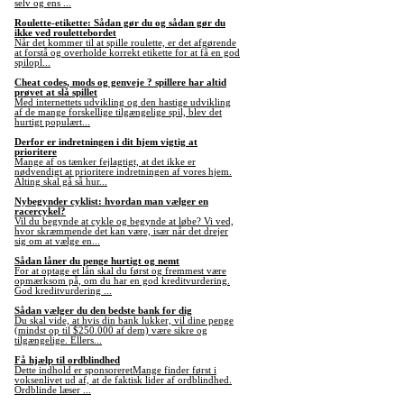
selv og ens ...
Roulette-etikette: Sådan gør du og sådan gør du
ikke ved roulettebordet
Når det kommer til at spille roulette, er det afgørende
at forstå og overholde korrekt etikette for at få en god
spilopl...
Cheat codes, mods og genveje ? spillere har altid
prøvet at slå spillet
Med internettets udvikling og den hastige udvikling
af de mange forskellige tilgængelige spil, blev det
hurtigt populært...
Derfor er indretningen i dit hjem vigtig at
prioritere
Mange af os tænker fejlagtigt, at det ikke er
nødvendigt at prioritere indretningen af vores hjem.
Alting skal gå så hur...
Nybegynder cyklist: hvordan man vælger en
racercykel?
Vil du begynde at cykle og begynde at løbe? Vi ved,
hvor skræmmende det kan være, især når det drejer
sig om at vælge en...
Sådan låner du penge hurtigt og nemt
For at optage et lån skal du først og fremmest være
opmærksom på, om du har en god kreditvurdering.
God kreditvurdering ...
Sådan vælger du den bedste bank for dig
Du skal vide, at hvis din bank lukker, vil dine penge
(mindst op til $250.000 af dem) være sikre og
tilgængelige. Ellers...
Få hjælp til ordblindhed
Dette indhold er sponsoreretMange finder først i
voksenlivet ud af, at de faktisk lider af ordblindhed.
Ordblinde læser ...