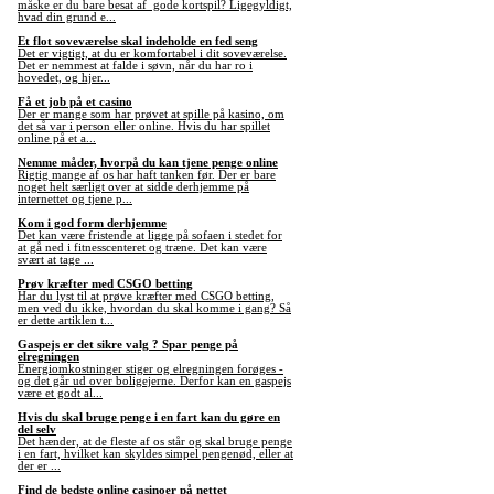
måske er du bare besat af gode kortspil? Ligegyldigt,
hvad din grund e...
Et flot soveværelse skal indeholde en fed seng
Det er vigtigt, at du er komfortabel i dit soveværelse.
Det er nemmest at falde i søvn, når du har ro i
hovedet, og hjer...
Få et job på et casino
Der er mange som har prøvet at spille på kasino, om
det så var i person eller online. Hvis du har spillet
online på et a...
Nemme måder, hvorpå du kan tjene penge online
Rigtig mange af os har haft tanken før. Der er bare
noget helt særligt over at sidde derhjemme på
internettet og tjene p...
Kom i god form derhjemme
Det kan være fristende at ligge på sofaen i stedet for
at gå ned i fitnesscenteret og træne. Det kan være
svært at tage ...
Prøv kræfter med CSGO betting
Har du lyst til at prøve kræfter med CSGO betting,
men ved du ikke, hvordan du skal komme i gang? Så
er dette artiklen t...
Gaspejs er det sikre valg ? Spar penge på
elregningen
Energiomkostninger stiger og elregningen forøges -
og det går ud over boligejerne. Derfor kan en gaspejs
være et godt al...
Hvis du skal bruge penge i en fart kan du gøre en
del selv
Det hænder, at de fleste af os står og skal bruge penge
i en fart, hvilket kan skyldes simpel pengenød, eller at
der er ...
Find de bedste online casinoer på nettet