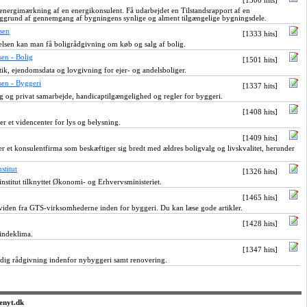
[1300 hits]
 energimærkning af en energikonsulent. Få udarbejdet en Tilstandsrapport af en
grund af gennemgang af bygningens synlige og alment tilgængelige bygningsdele.
sen
[1333 hits]
elsen kan man få boligrådgivning om køb og salg af bolig.
en - Bolig
[1501 hits]
ik, ejendomsdata og lovgivning for ejer- og andelsboliger.
sen - Byggeri
[1337 hits]
g og privat samarbejde, handicaptilgængelighed og regler for byggeri.
[1408 hits]
er et videncenter for lys og belysning.
[1409 hits]
r et konsulentfirma som beskæftiger sig bredt med ældres boligvalg og livskvalitet, herunder
stitut
[1326 hits]
institut tilknyttet Økonomi- og Erhvervsministeriet.
[1465 hits]
viden fra GTS-virksomhederne inden for byggeri. Du kan læse gode artikler.
[1428 hits]
indeklima.
[1347 hits]
ildig rådgivning indenfor nybyggeri samt renovering.
venyt.dk