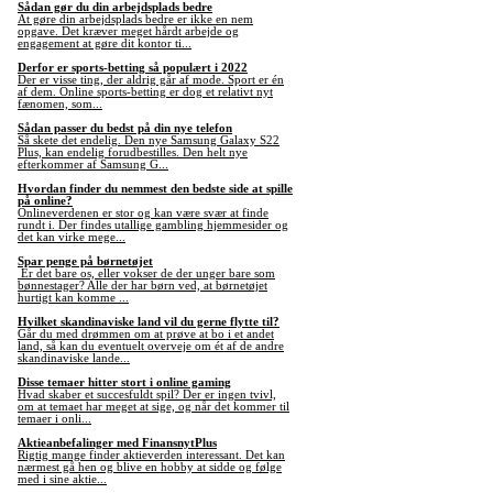
Sådan gør du din arbejdsplads bedre
At gøre din arbejdsplads bedre er ikke en nem
opgave. Det kræver meget hårdt arbejde og
engagement at gøre dit kontor ti...
Derfor er sports-betting så populært i 2022
Der er visse ting, der aldrig går af mode. Sport er én
af dem. Online sports-betting er dog et relativt nyt
fænomen, som...
Sådan passer du bedst på din nye telefon
Så skete det endelig. Den nye Samsung Galaxy S22
Plus, kan endelig forudbestilles. Den helt nye
efterkommer af Samsung G...
Hvordan finder du nemmest den bedste side at spille
på online?
Onlineverdenen er stor og kan være svær at finde
rundt i. Der findes utallige gambling hjemmesider og
det kan virke mege...
Spar penge på børnetøjet
Er det bare os, eller vokser de der unger bare som
bønnestager? Alle der har børn ved, at børnetøjet
hurtigt kan komme ...
Hvilket skandinaviske land vil du gerne flytte til?
Går du med drømmen om at prøve at bo i et andet
land, så kan du eventuelt overveje om ét af de andre
skandinaviske lande...
Disse temaer hitter stort i online gaming
Hvad skaber et succesfuldt spil? Der er ingen tvivl,
om at temaet har meget at sige, og når det kommer til
temaer i onli...
Aktieanbefalinger med FinansnytPlus
Rigtig mange finder aktieverden interessant. Det kan
nærmest gå hen og blive en hobby at sidde og følge
med i sine aktie...