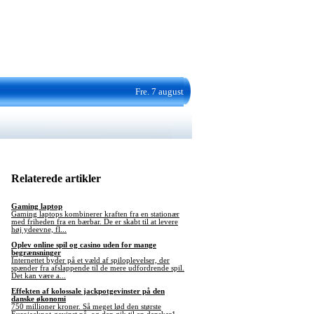
Fre. 7 august
Relaterede artikler
Gaming laptop
Gaming laptops kombinerer kraften fra en stationær
med friheden fra en bærbar. De er skabt til at levere
høj ydeevne, fl...
Oplev online spil og casino uden for mange
begrænsninger
Internettet byder på et væld af spiloplevelser, der
spænder fra afslappende til de mere udfordrende spil.
Det kan være a...
Effekten af kolossale jackpotgevinster på den
danske økonomi
750 millioner kroner. Så meget lød den største