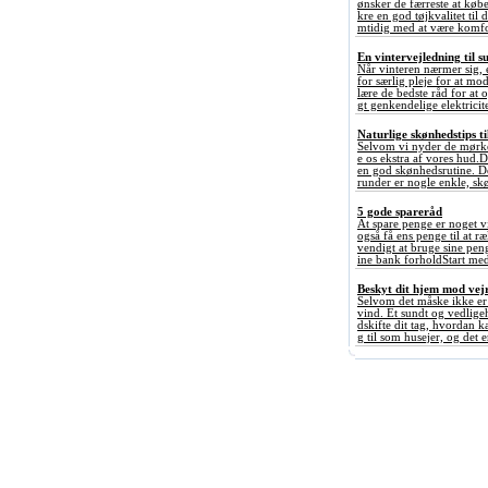
ønsker de færreste at købe
kre en god tøjkvalitet til
mtidig med at være komfor
En vintervejledning til s
Når vinteren nærmer sig, 
for særlig pleje for at mo
lære de bedste råd for at 
gt genkendelige elektricitet
Naturlige skønhedstips ti
Selvom vi nyder de mørke
e os ekstra af vores hud.
en god skønhedsrutine. De
runder er nogle enkle, sk
5 gode spareråd
At spare penge er noget v
også få ens penge til at 
vendigt at bruge sine pen
ine bank forholdStart med
Beskyt dit hjem mod vejr
Selvom det måske ikke er d
vind. Et sundt og vedlige
dskifte dit tag, hvordan k
g til som husejer, og det er 