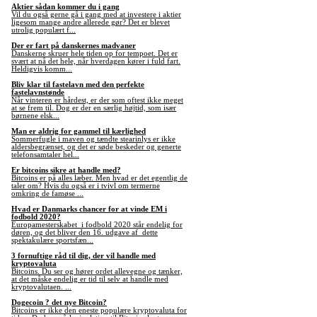
Aktier sådan kommer du i gang
Vil du også gerne gå i gang med at investere i aktier
ligesom mange andre allerede gør? Det er blevet
utrolig populært f...
Der er fart på danskernes madvaner
Danskerne skruer hele tiden op for tempoet. Det er
svært at nå det hele, når hverdagen kører i fuld fart.
Heldigvis komm...
Bliv klar til fastelavn med den perfekte
fastelavnstønde
Når vinteren er hårdest, er der som oftest ikke meget
at se frem til. Dog er der en særlig højtid, som især
børnene elsk...
Man er aldrig for gammel til kærlighed
Sommerfugle i maven og tændte stearinlys er ikke
aldersbegrænset, og det er søde beskeder og generte
telefonsamtaler hel...
Er bitcoins sikre at handle med?
Bitcoins er på alles læber. Men hvad er det egentlig de
taler om? Hvis du også er i tvivl om termerne
omkring de famøse ...
Hvad er Danmarks chancer for at vinde EM i
fodbold 2020?
Europamesterskabet i fodbold 2020 står endelig for
døren, og det bliver den 16. udgave af dette
spektakulære sportsfæn...
3 fornuftige råd til dig, der vil handle med
kryptovaluta
Bitcoins. Du ser og hører ordet allevegne og tænker,
at det måske endelig er tid til selv at handle med
kryptovalutaen. ...
Dogecoin ? det nye Bitcoin?
Bitcoins er ikke den eneste populære kryptovaluta for