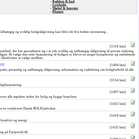
-
Køkken & bad
-
Lejebolig
-
Møbel & Interiør
-
Planter
fhængig og uvildig boligrådgivning kan blive dit livs bedste investering...
[1316 hits]
omhed, der har specialiseret sig i at yde uvildig og uafhængig rådgivning til private omkring
ligen. At vælge den rette finansiering til boligen er blevet en meget kompliceret og omfattende
e låneformer at vælge imellem.
orer
[1404 hits]
ratis, personlig og uafhængig rådgivning, information og vejledning om boligforhold til alle
[1554 hits]
igfinansiering.
[1497 hits]
over alle aspekter inden for bolig og bygge branchen.
[1432 hits]
hos en certificeret Dansk BOLIGadvokat.
[1418 hits]
 komfort og energi.
[1435 hits]
ng på Ejerportal.dk.