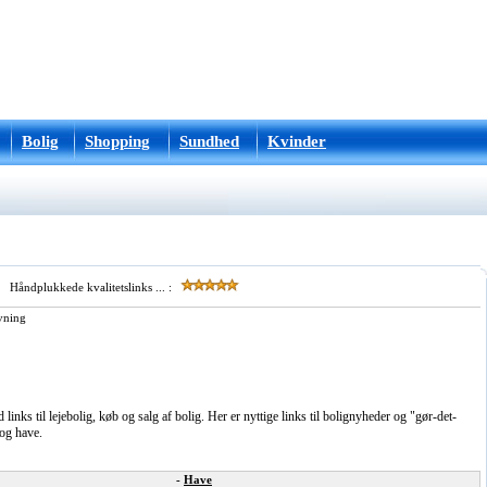
Bolig
Shopping
Sundhed
Kvinder
Håndplukkede kvalitetslinks ... :
vning
inks til lejebolig, køb og salg af bolig. Her er nyttige links til bolignyheder og "gør-det-
 og have.
-
Have