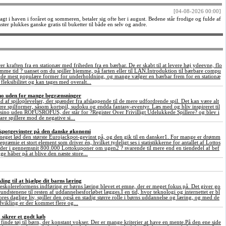
[04-08-2026 00:00]
agt i haven i foråret og sommeren, betaler sig ofte her i august. Bedene står frodige og fulde af
er plukkes ganske gratis til buketter til både en selv og andre.
 kraften fra en stationær med friheden fra en bærbar. De er skabt til at levere høj ydeevne, flo
samme tid ? uanset om du spiller hjemme, på farten eller til LAN.Introduktion til bærbare compu
f de mest populære former for underholdning, og mange vælger en bærbar frem for en stationæ
fleksibilitet og kan tages med overalt...
sino uden for mange begrænsninger
ld af spiloplevelser, der spænder fra afslappende til de mere udfordrende spil. Det kan være alt
ære spilformer, såsom kortspil, sudoku og endda fantasy-eventyr. Læs med og bliv inspireret til
asino uden ROFUSROFUS, der står for ?Register Over Frivilligt Udelukkede Spillere? og blev i
are spillere mod de negative si...
ckpotgevinster på den danske økonomi
meget lød den største Eurojackpot-gevinst på, og den gik til en dansker1. For mange er drømm
præmie et stort element som driver én, hvilket tydeligt ses i statistikkerne for antallet af Lottos
 der i gennemsnit 800.000 Lottokuponer om ugen2 ? svarende til mere end en tiendedel af bef
ge håber på at blive den næste store...
ing til at hjælpe dit barns læring
eskolereformens indføring er børns læring blevet et emne, der er meget fokus på. Det giver go
undstenene til resten af uddannelsesforløbet lægges.I en tid, hvor teknologi og internettet er bl
vores daglige liv, spiller den også en stadig større rolle i børns uddannelse og læring, og med de
vikling er der kommet flere og...
j sikrer et godt køb
at finde tøj til børn, der konstant vokser. Der er mange kriterier at have en mente.På den ene side