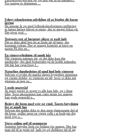
Eurojackpot-gevinst på, og den gik til en dansker1.
For mange er drømmen ...
Udnyt teknologiens udvikling til at hjælpe dit barns
læring
De seneste år og med folkeskolereformens indføring
er børns læring blevet et emne, der er meget fokus på.
Det giver god ...
Testjagts test af børnetøj sikrer et godt køb
Det er ikke altid lige let at finde tøj til børn, der
konstant vokser. Der er mange kriterier at have en
mente.På den en...
En vintervejledning til sundt hår
Når vinteren nærmer sig, er det ikke kun din
garderobe, der skal forberedes på de kolde måneder.
Dit hår har også brug f...
Naturlige skønhedstips til sund hud hele vinteren
Selvom vi nyder de mørke dages hyggelige stemning
og varme drikke, er vinteren en tid, hvor vi ikke må
glemme at tage os...
5 gode spareråd
At spare penge er noget vi alle kan lide, og i disse
tider, hvor økonomien kan være stram for mange,
kan gode spareråd o...
Beskyt dit hjem mod vejr og vind: Tagets betydning
for et sundt hus
Selvom det måske ikke er den mest glamourøse del af
dit hjem, spiller taget en vigtig rolle i at beskytte dig
mod vejr o...
Sjove online spil til sommeren
Sommer betyder ferie og fridage for mange. Her har
man tid til at puste ud, lade op og dedikere tid til sig