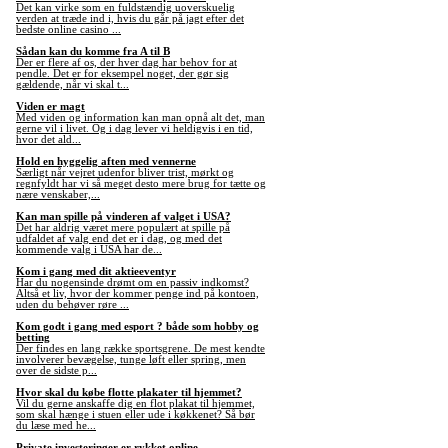
Det kan virke som en fuldstændig uoverskuelig
verden at træde ind i, hvis du går på jagt efter det
bedste online casino ...
Sådan kan du komme fra A til B
Der er flere af os, der hver dag har behov for at
pendle. Det er for eksempel noget, der gør sig
gældende, når vi skal t...
Viden er magt
Med viden og information kan man opnå alt det, man
gerne vil i livet. Og i dag lever vi heldigvis i en tid,
hvor det ald...
Hold en hyggelig aften med vennerne
Særligt når vejret udenfor bliver trist, mørkt og
regnfyldt har vi så meget desto mere brug for tætte og
nære venskaber,...
Kan man spille på vinderen af valget i USA?
Det har aldrig været mere populært at spille på
udfaldet af valg end det er i dag, og med det
kommende valg i USA har de...
Kom i gang med dit aktieeventyr
Har du nogensinde drømt om en passiv indkomst?
Altså et liv, hvor der kommer penge ind på kontoen,
uden du behøver røre ...
Kom godt i gang med esport ? både som hobby og
betting
Der findes en lang række sportsgrene. De mest kendte
involverer bevægelse, tunge løft eller spring, men
over de sidste p...
Hvor skal du købe flotte plakater til hjemmet?
Vil du gerne anskaffe dig en flot plakat til hjemmet,
som skal hænge i stuen eller ude i køkkenet? Så bør
du læse med he...
Private investeringer er rykket online