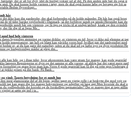
 børnetøj, der er alt for dyrt, idet de hurtigt vokser ud af det. På den anden side bør du også si
 de små. De skal kunne holde varmen i tøjet, men de skal også kunne løbe og bevæge sig frit sa
table.Bedste flyverdragt...
undt hår
er det ikke kun din garderobe, der skal forberedes på de kolde måneder. Dit hår har også brug
dstå de til tider barske vejrforhold i Danmark, så det forbliver sundt og smukt.Herunder kan du
opretholde sundt hår om vinteren, og få tips og tricks til at undgå tørhed, knæk og den evindeli
, der får dig til at ligne Me...
l sund hud hele vinteren
 dages hyggelige stemning og varme drikke, er vinteren en tid, hvor vi ikke må glemme at tag
De kolde temperaturer, tør luft og blæst kan påvirke vores hud, hvilket gør det nødvendigt med
t bedste er, at du kan gøre det naturligt, uden at du skal ud og købe nye og dyre produkter.He
ønne og budgetvenlige måder at pleje din...
i alle kan lide, og i disse tider, hvor økonomien kan være stram for mange, kan gode spareråd
række længere.Regningerne er dyre og det samme er alle varene, så aldrig har det været mere nød
ge fornuftigt og spare hvor man kan.Vores 4 gode spareråd kan få dig på rette spor.Undersøg d
 at tjekke prisen på din bank. På Bank...
 og vind: Tagets betydning for et sundt hus
en mest glamourøse del af dit hjem, spiller taget en vigtig rolle i at beskytte dig mod vejr og
holdt tag kan spare dig for mange bekymringer og udgifter på lang sigt.Men hvornår du skal u
an du vedligeholde det korrekt og de forskellige tagmaterialer? Der er mange ting at tage stillin
vigtigt at sætte sig ind i ta...