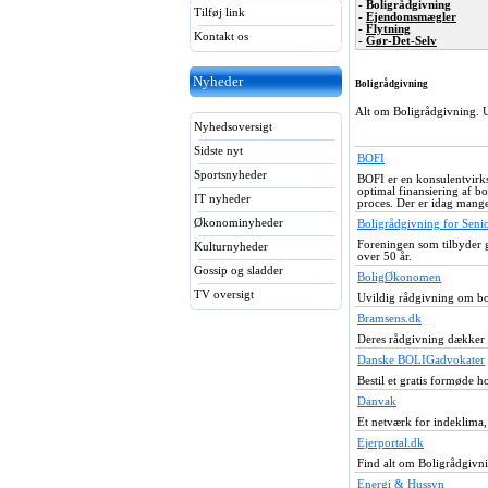
- Boligrådgivning
Tilføj link
-
Ejendomsmægler
-
Flytning
Kontakt os
-
Gør-Det-Selv
Nyheder
Boligrådgivning
Alt om Boligrådgivning. Ua
Nyhedsoversigt
Sidste nyt
BOFI
Sportsnyheder
BOFI er en konsulentvirks
optimal finansiering af bo
IT nyheder
proces. Der er idag mang
Økonominyheder
Boligrådgivning for Seni
Foreningen som tilbyder g
Kulturnyheder
over 50 år.
Gossip og sladder
BoligØkonomen
TV oversigt
Uvildig rådgivning om bol
Bramsens.dk
Deres rådgivning dækker 
Danske BOLIGadvokater
Bestil et gratis formøde 
Danvak
Et netværk for indeklima,
Ejerportal.dk
Find alt om Boligrådgivni
Energi & Hussyn