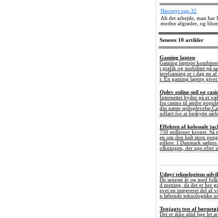
Havenyt uge 32
Alt det arbejde, man har l
modne afgrøder, og blomst
Seneste 10 artikler
Gaming laptop
Gaming laptops kombinerer
t grafik og mobilitet på 
tereGaming er i dag en a
r. En gaming laptop giver 
Oplev online spil og ca
Internettet byder på et væ
fra casino til andre popul
din næste spiloplevelse.C
ndført for at beskytte sårb
Effekten af kolossale ja
750 millioner kroner. Så 
en om den helt store penge
pillere. I Danmark sælges
olkningen, der uge efter u
Udnyt teknologiens udvikl
De seneste år og med folk
d mening, da det er her gr
evet en integreret del af 
n løbende teknologiske ud
Testjagts test af børnetø
Det er ikke altid lige let 