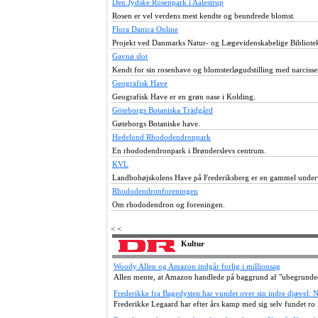
Den Jydske Rosenpark i Aalestrup
Rosen er vel verdens mest kendte og beundrede blomst.
Flora Danica Online
Projekt ved Danmarks Natur- og Lægevidenskabelige Bibliote
Gavnø slot
Kendt for sin rosenhave og blomsterløgudstilling med narcisser
Geografisk Have
Geografisk Have er en grøn oase i Kolding.
Göteborgs Botaniska Trädgård
Gøteborgs Botaniske have.
Hedelund Rhododendronpark
En rhododendronpark i Brønderslevs centrum.
KVL
Landbohøjskolens Have på Frederiksberg er en gammel underv
Rhododendronforeningen
Om rhododendron og foreningen.
< <
Kultur
Woody Allen og Amazon indgår forlig i millionsag
Allen mente, at Amazon handlede på baggrund af "ubegrunded
Frederikke fra Bagedysten har vundet over sin indre djævel: 
Frederikke Legaard har efter års kamp med sig selv fundet ro i 