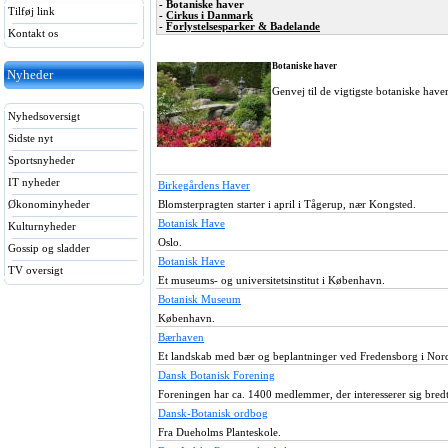
- Botaniske haver
Tilføj link
-
Cirkus i Danmark
-
Forlystelsesparker & Badelande
Kontakt os
Botaniske haver
Nyheder
Genvej til de vigtigste botaniske have
Nyhedsoversigt
Sidste nyt
Sportsnyheder
IT nyheder
Birkegårdens Haver
Økonominyheder
Blomsterpragten starter i april i Tågerup, nær Kongsted.
Botanisk Have
Kulturnyheder
Oslo.
Gossip og sladder
Botanisk Have
TV oversigt
Et museums- og universitetsinstitut i København.
Botanisk Museum
København.
Bærhaven
Et landskab med bær og beplantninger ved Fredensborg i Nord
Dansk Botanisk Forening
Foreningen har ca. 1400 medlemmer, der interesserer sig bredt
Dansk-Botanisk ordbog
Fra Dueholms Planteskole.