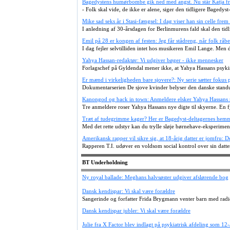
Bagedystens humørbombe gik ned med angst. Nu står Katja fr
- Folk skal vide, de ikke er alene, siger den tidligere Bagedyst-
Mike sad seks år i Stasi-fængsel: I dag viser han sin celle frem 
I anledning af 30-årsdagen for Berlinmurens fald skal den tidli
Emil på 28 er kongen af festen: Jeg får stådreng, når folk råb
I dag fejler selvtilliden intet hos musikeren Emil Lange. Men d
Yahya Hassan-redaktør: Vi udgiver bøger - ikke mennesker
Forlagschef på Gyldendal mener ikke, at Yahya Hassans psykis
Er mænd i virkeligheden bare sjovere?: Ny serie sætter fokus 
Dokumentarserien De sjove kvinder belyser den danske standu
Kanongod og back in town: Anmeldere elsker Yahya Hassans 
Tre anmeldere roser Yahya Hassans nye digte til skyerne. En f
Træt af tudegrimme kager? Her er Bagedyst-deltagernes hem
Med det rette udstyr kan du trylle sløje børnehave-eksperimen
Amerikansk rapper vil sikre sig, at 18-årig datter er jomfru: D
Rapperen T.I. udøver en voldsom social kontrol over sin dat
BT Underholdning
Ny royal ballade: Meghans halvsøster udgiver afslørende bog
Dansk kendispar: Vi skal være forældre
Sangerinde og forfatter Frida Brygmann venter barn med rad
Dansk kendispar jubler: Vi skal være forældre
Julie fra X Factor blev indlagt på psykiatrisk afdeling som 12-