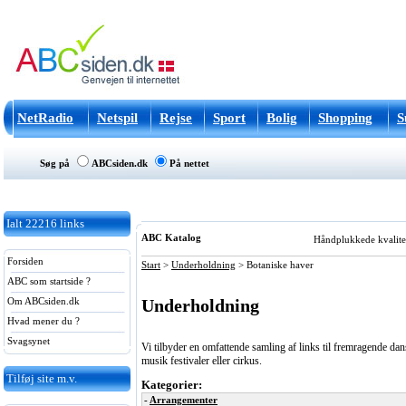
NetRadio
Netspil
Rejse
Sport
Bolig
Shopping
S
Søg på
ABCsiden.dk
På nettet
Ialt
22216
links
ABC Katalog
Håndplukkede kvalitets
Forsiden
Start
>
Underholdning
>
Botaniske haver
ABC som startside ?
Underholdning
Om ABCsiden.dk
Hvad mener du ?
Svagsynet
Vi tilbyder en omfattende samling af links til fremragende da
musik festivaler eller cirkus.
Tilføj site m.v.
Kategorier:
-
Arrangementer