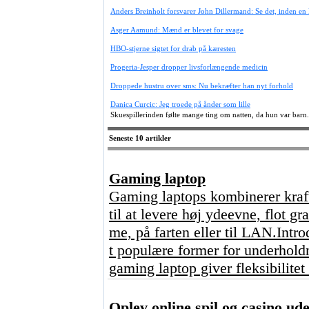
Anders Breinholt forsvarer John Dillermand: Se det, inden en
Asger Aamund: Mænd er blevet for svage
HBO-stjerne sigtet for drab på kæresten
Progeria-Jesper dropper livsforlængende medicin
Droppede hustru over sms: Nu bekræfter han nyt forhold
Danica Curcic: Jeg troede på ånder som lille
Skuespillerinden følte mange ting om natten, da hun var barn.
Seneste 10 artikler
Gaming laptop
Gaming laptops kombinerer kraft
til at levere høj ydeevne, flot g
me, på farten eller til LAN.Intr
t populære former for underhold
gaming laptop giver fleksibilitet
Oplev online spil og casino u