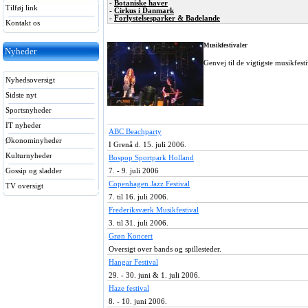
-
Botaniske haver
Tilføj link
-
Cirkus i Danmark
-
Forlystelsesparker & Badelande
Kontakt os
Musikfestivaler
Nyheder
Genvej til de vigtigste musikfest
Nyhedsoversigt
Sidste nyt
Sportsnyheder
IT nyheder
ABC Beachparty
Økonominyheder
I Grenå d. 15. juli 2006.
Kulturnyheder
Bospop Sportpark Holland
Gossip og sladder
7. - 9. juli 2006
Copenhagen Jazz Festival
TV oversigt
7. til 16. juli 2006.
Frederiksværk Musikfestival
3. til 31. juli 2006.
Grøn Koncert
Oversigt over bands og spillesteder.
Hangar Festival
29. - 30. juni & 1. juli 2006.
Haze festival
8. - 10. juni 2006.