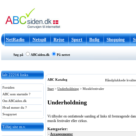
NetRadio
Netspil
Rejse
Sport
Bolig
Shopping
S
Søg på
ABCsiden.dk
På nettet
Ialt
22216
links
ABC Katalog
Håndplukkede kvalitets
Forsiden
Start
>
Underholdning
>
Musikfestivaler
ABC som startside ?
Underholdning
Om ABCsiden.dk
Hvad mener du ?
Svagsynet
Vi tilbyder en omfattende samling af links til fremragende da
musik festivaler eller cirkus.
Tilføj site m.v.
Kategorier:
-
Arrangementer