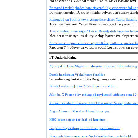
Forlagschef på Gyldendal mener ikke, at Yahya Hassans psykis
Er mænd i virkeligheden bare sjovere?: Ny serie sætter fokus 
Dokumentarserien De sjove kvinder belyser den danske standu
Kanongod og back in town: Anmeldere elsker Yahya Hassans 
Tre anmeldere roser Yahya Hassans nye digte til skyerne. En f
Træt af tudegrimme kager? Her er Bagedyst-deltagernes hem
Med det rette udstyr kan du trylle sløje børnehave-eksperimen
Amerikansk rapper vil sikre sig, at 18-årig datter er jomfru: D
Rapperen T.I. udøver en voldsom social kontrol over sin dat
BT Underholdning
Ny royal ballade: Meghans halvsøster udgiver afslørende bog
Dansk kendispar: Vi skal være forældre
Sangerinde og forfatter Frida Brygmann venter barn med rad
Dansk kendispar jubler: Vi skal være forældre
Julie fra X Factor blev indlagt på psykiatrisk afdeling som 12-
Anders Breinholt forsvarer John Dillermand: Se det, inden en
Asger Aamund: Mænd er blevet for svage
HBO-stjerne sigtet for drab på kæresten
Progeria-Jesper dropper livsforlængende medicin
Droppede hustru over sms: Nu bekræfter han nyt forhold