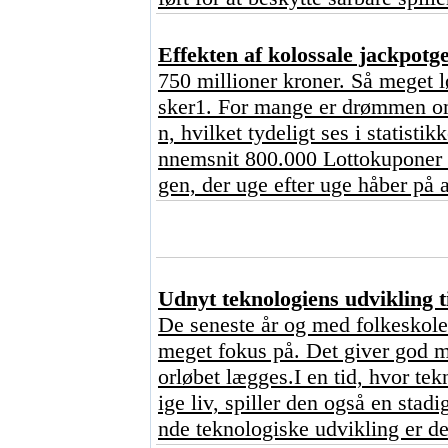
Effekten af kolossale jackpot
750 millioner kroner. Så meget l
sker1. For mange er drømmen om 
n, hvilket tydeligt ses i statisti
nnemsnit 800.000 Lottokuponer o
gen, der uge efter uge håber på a
Udnyt teknologiens udvikling ti
De seneste år og med folkeskoler
meget fokus på. Det giver god me
orløbet lægges.I en tid, hvor tekn
ige liv, spiller den også en stad
nde teknologiske udvikling er de