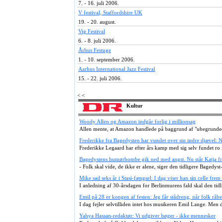
7. - 16. juli 2006.
V festival, Staffordshire UK
19. - 20. august.
Vig Festival
6. - 8. juli 2006.
Århus Festuge
1. - 10. september 2006.
Aarhus International Jazz Festival
15. - 22. juli 2006.
< <
Kultur
Woody Allen og Amazon indgår forlig i millionsag
Allen mente, at Amazon handlede på baggrund af "ubegrunded
Frederikke fra Bagedysten har vundet over sin indre djævel: 
Frederikke Legaard har efter års kamp med sig selv fundet ro i 
Bagedystens humørbombe gik ned med angst. Nu står Katja fr
- Folk skal vide, de ikke er alene, siger den tidligere Bagedyst-
Mike sad seks år i Stasi-fængsel: I dag viser han sin celle frem 
I anledning af 30-årsdagen for Berlinmurens fald skal den tidli
Emil på 28 er kongen af festen: Jeg får stådreng, når folk råb
I dag fejler selvtilliden intet hos musikeren Emil Lange. Men d
Yahya Hassan-redaktør: Vi udgiver bøger - ikke mennesker