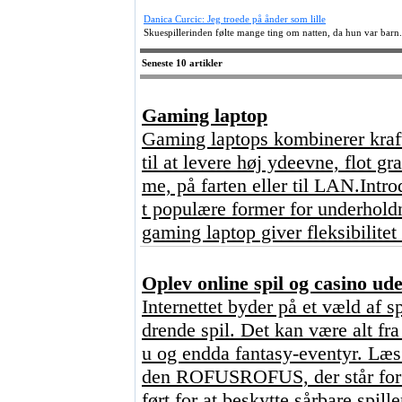
Danica Curcic: Jeg troede på ånder som lille
Skuespillerinden følte mange ting om natten, da hun var barn.
Seneste 10 artikler
Gaming laptop
Gaming laptops kombinerer kraft
til at levere høj ydeevne, flot g
me, på farten eller til LAN.Intr
t populære former for underhold
gaming laptop giver fleksibilitet
Oplev online spil og casino u
Internettet byder på et væld af s
drende spil. Det kan være alt fr
u og endda fantasy-eventyr. Læs 
den ROFUSROFUS, der står for ?
ført for at beskytte sårbare spill