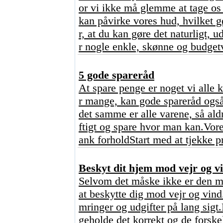
or vi ikke må glemme at tage os 
kan påvirke vores hud, hvilket 
r, at du kan gøre det naturligt,
r nogle enkle, skønne og budgetv
5 gode spareråd
At spare penge er noget vi alle 
r mange, kan gode spareråd også
det samme er alle varene, så ald
ftigt og spare hvor man kan.Vore
ank forholdStart med at tjekke p
Beskyt dit hjem mod vejr og vi
Selvom det måske ikke er den mes
at beskytte dig mod vejr og vind
mringer og udgifter på lang sigt
geholde det korrekt og de forskel