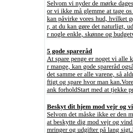
Selvom vi nyder de mørke dages 
or vi ikke må glemme at tage os 
kan påvirke vores hud, hvilket 
r, at du kan gøre det naturligt,
r nogle enkle, skønne og budgetv
5 gode spareråd
At spare penge er noget vi alle 
r mange, kan gode spareråd også
det samme er alle varene, så ald
ftigt og spare hvor man kan.Vore
ank forholdStart med at tjekke p
Beskyt dit hjem mod vejr og vi
Selvom det måske ikke er den mes
at beskytte dig mod vejr og vind
mringer og udgifter på lang sigt