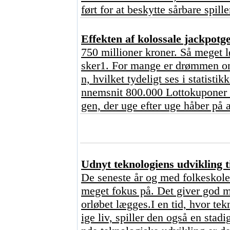
ført for at beskytte sårbare spill
Effekten af kolossale jackpot
750 millioner kroner. Så meget l
sker1. For mange er drømmen om 
n, hvilket tydeligt ses i statisti
nnemsnit 800.000 Lottokuponer o
gen, der uge efter uge håber på a
Udnyt teknologiens udvikling ti
De seneste år og med folkeskoler
meget fokus på. Det giver god me
orløbet lægges.I en tid, hvor tekn
ige liv, spiller den også en stad