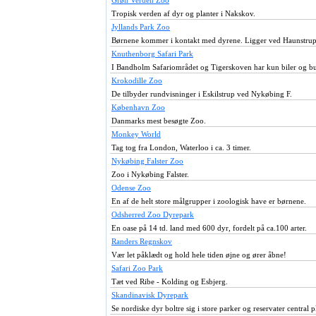
Grøn Verden Zoo
Tropisk verden af dyr og planter i Nakskov.
Jyllands Park Zoo
Børnene kommer i kontakt med dyrene. Ligger ved Haunstrup
Knuthenborg Safari Park
I Bandholm Safariområdet og Tigerskoven har kun biler og b
Krokodille Zoo
De tilbyder rundvisninger i Eskilstrup ved Nykøbing F.
København Zoo
Danmarks mest besøgte Zoo.
Monkey World
Tag tog fra London, Waterloo i ca. 3 timer.
Nykøbing Falster Zoo
Zoo i Nykøbing Falster.
Odense Zoo
En af de helt store målgrupper i zoologisk have er børnene.
Odsherred Zoo Dyrepark
En oase på 14 td. land med 600 dyr, fordelt på ca.100 arter.
Randers Regnskov
Vær let påklædt og hold hele tiden øjne og ører åbne!
Safari Zoo Park
Tæt ved Ribe - Kolding og Esbjerg.
Skandinavisk Dyrepark
Se nordiske dyr boltre sig i store parker og reservater central 