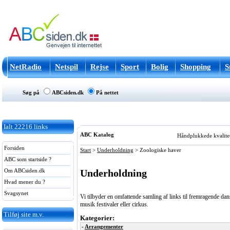
NetRadio
Netspil
Rejse
Sport
Bolig
Shopping
S
Søg på
ABCsiden.dk
På nettet
Ialt
22216
links
ABC Katalog
Håndplukkede kvalitets
Forsiden
Start
>
Underholdning
>
Zoologiske haver
ABC som startside ?
Underholdning
Om ABCsiden.dk
Hvad mener du ?
Svagsynet
Vi tilbyder en omfattende samling af links til fremragende da
musik festivaler eller cirkus.
Tilføj site m.v.
Kategorier:
-
Arrangementer