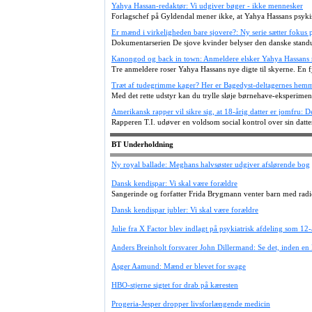
Yahya Hassan-redaktør: Vi udgiver bøger - ikke mennesker
Forlagschef på Gyldendal mener ikke, at Yahya Hassans psykis
Er mænd i virkeligheden bare sjovere?: Ny serie sætter fokus 
Dokumentarserien De sjove kvinder belyser den danske standu
Kanongod og back in town: Anmeldere elsker Yahya Hassans 
Tre anmeldere roser Yahya Hassans nye digte til skyerne. En f
Træt af tudegrimme kager? Her er Bagedyst-deltagernes hem
Med det rette udstyr kan du trylle sløje børnehave-eksperimen
Amerikansk rapper vil sikre sig, at 18-årig datter er jomfru: D
Rapperen T.I. udøver en voldsom social kontrol over sin dat
BT Underholdning
Ny royal ballade: Meghans halvsøster udgiver afslørende bog
Dansk kendispar: Vi skal være forældre
Sangerinde og forfatter Frida Brygmann venter barn med rad
Dansk kendispar jubler: Vi skal være forældre
Julie fra X Factor blev indlagt på psykiatrisk afdeling som 12-
Anders Breinholt forsvarer John Dillermand: Se det, inden en
Asger Aamund: Mænd er blevet for svage
HBO-stjerne sigtet for drab på kæresten
Progeria-Jesper dropper livsforlængende medicin