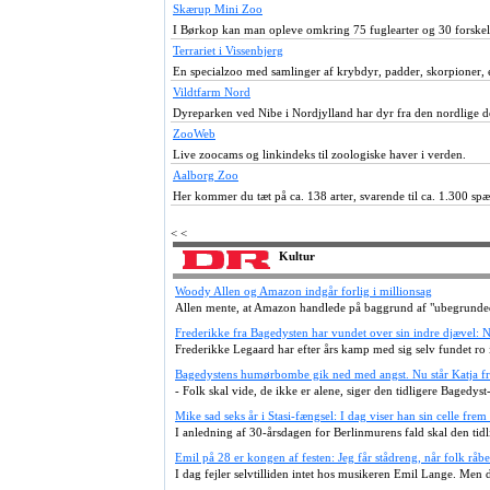
Skærup Mini Zoo
I Børkop kan man opleve omkring 75 fuglearter og 30 forskell
Terrariet i Vissenbjerg
En specialzoo med samlinger af krybdyr, padder, skorpioner, 
Vildtfarm Nord
Dyreparken ved Nibe i Nordjylland har dyr fra den nordlige de
ZooWeb
Live zoocams og linkindeks til zoologiske haver i verden.
Aalborg Zoo
Her kommer du tæt på ca. 138 arter, svarende til ca. 1.300 sp
< <
Kultur
Woody Allen og Amazon indgår forlig i millionsag
Allen mente, at Amazon handlede på baggrund af "ubegrunded
Frederikke fra Bagedysten har vundet over sin indre djævel: 
Frederikke Legaard har efter års kamp med sig selv fundet ro i 
Bagedystens humørbombe gik ned med angst. Nu står Katja fr
- Folk skal vide, de ikke er alene, siger den tidligere Bagedyst-
Mike sad seks år i Stasi-fængsel: I dag viser han sin celle frem 
I anledning af 30-årsdagen for Berlinmurens fald skal den tidli
Emil på 28 er kongen af festen: Jeg får stådreng, når folk råb
I dag fejler selvtilliden intet hos musikeren Emil Lange. Men d