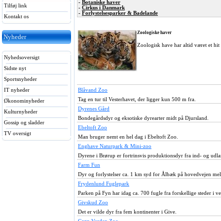
-
Botaniske haver
Tilføj link
-
Cirkus i Danmark
-
Forlystelsesparker & Badelande
Kontakt os
Zoologiske haver
Nyheder
Zoologisk have har altid været et hi
Nyhedsoversigt
Sidste nyt
Sportsnyheder
IT nyheder
Blåvand Zoo
Tag en tur til Vesterhavet, der ligger kun 500 m fra.
Økonominyheder
Dyrenes Gård
Kulturnyheder
Bondegårdsdyr og eksotiske dyrearter midt på Djursland.
Gossip og sladder
Ebeltoft Zoo
TV oversigt
Man bruger nemt en hel dag i Ebeltoft Zoo.
Enghave Naturpark & Mini-zoo
Dyrene i Brørup er fortrinsvis produktionsdyr fra ind- og udla
Farm Fun
Dyr og forlystelser ca. 1 km syd for Ålbæk på hovedvejen me
Frydenlund Fuglepark
Parken på Fyn har idag ca. 700 fugle fra forskellige steder i v
Givskud Zoo
Det er vilde dyr fra fem kontinenter i Give.