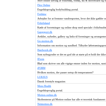
Stort online udvalg af friluftstøj, fodtøj, ski & snowboard og fri
Flex Online
Engelsksproglig bodybuilding portal.
Fodslaw
Arbejder for at fremme vandresporten, hvor det ikke gælder o
Friluftsland
Kæde af forretninger og online shop med speciale i friluftsuds
Gangsport.dk
Artikler, nyheder, gallery og links til foreninger og arrangeme
Go-motion.dk
Information om motion og sundhed. Tilbyder løbetræningspro
Hardwork.dk
Som nybegynder er det en god ide at starte på et hold der ikke
IForm
Blad som skriver om alle vigtige emner inden for motion, sund 
iFORM
Hvilken motion, der passer netop dit temperament?
LUKSUS
Dansk freestyle magazine.
Mens Health
Engelsksproglig portal.
Motion-online.dk
Skribenterne på Motion-online har alle et teoretisk fundament
Netmotion.dk