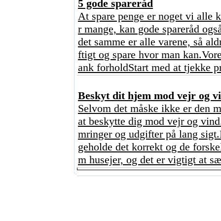
5 gode spareråd
At spare penge er noget vi alle 
r mange, kan gode spareråd også
det samme er alle varene, så ald
ftigt og spare hvor man kan.Vore
ank forholdStart med at tjekke p
Beskyt dit hjem mod vejr og vi
Selvom det måske ikke er den mes
at beskytte dig mod vejr og vind
mringer og udgifter på lang sigt
geholde det korrekt og de forskel
m husejer, og det er vigtigt at sæt