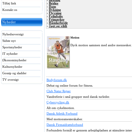
-
Bowling
Tilføj link
-
Bridge
-
Dans
Kontakt os
-
Dykning
-
Flyvning
-
Friluftsliv
-
Frimærker
Nyheder
-
Håndarbejde
-
Jagt og vildt
Nyhedsoversigt
Motion
Sidste nyt
Dyrk motion sammen med andre mennesker. Fin
Sportsnyheder
IT nyheder
Økonominyheder
Kulturnyheder
Gossip og sladder
TV oversigt
Bodyforum.dk
Debat og online forum for fitness.
Club Natur Rejser
Vandreferie i små grupper med dansk turleder.
Cybercycling.dk
Alt om cykelmotion.
Dansk Atletik Forbund
Med motionsmesterskaber.
Dansk Firmaidrætsforbund
Forbundets formål er gennem arbejdspladsen at stimulere inter