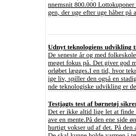
nnemsnit 800.000 Lottokuponer o
gen, der uge efter uge håber på a
Udnyt teknologiens udvikling ti
De seneste år og med folkeskoler
meget fokus på. Det giver god me
orløbet lægges.I en tid, hvor tekn
ige liv, spiller den også en stad
nde teknologiske udvikling er de
Testjagts test af børnetøj sikre
Det er ikke altid lige let at find
ave en mente.På den ene side ønsk
hurtigt vokser ud af det. På den 
De skal kunne holde varmen i tø