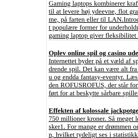
Gaming laptops kombinerer kraft
til at levere høj ydeevne, flot g
me, på farten eller til LAN.Intr
t populære former for underhold
gaming laptop giver fleksibilitet
Oplev online spil og casino u
Internettet byder på et væld af s
drende spil. Det kan være alt fr
u og endda fantasy-eventyr. Læs 
den ROFUSROFUS, der står for ?
ført for at beskytte sårbare spill
Effekten af kolossale jackpot
750 millioner kroner. Så meget l
sker1. For mange er drømmen om 
n, hvilket tydeligt ses i statisti