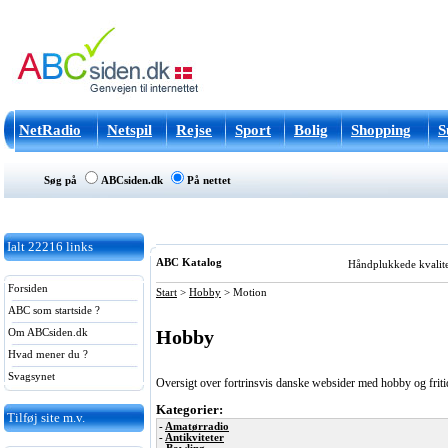
NetRadio
Netspil
Rejse
Sport
Bolig
Shopping
S
Søg på
ABCsiden.dk
På nettet
Ialt
22216
links
ABC Katalog
Håndplukkede kvalitets
Forsiden
Start
>
Hobby
>
Motion
ABC som startside ?
Hobby
Om ABCsiden.dk
Hvad mener du ?
Svagsynet
Oversigt over fortrinsvis danske websider med hobby og fri
Kategorier:
Tilføj site m.v.
-
Amatørradio
-
Antikviteter