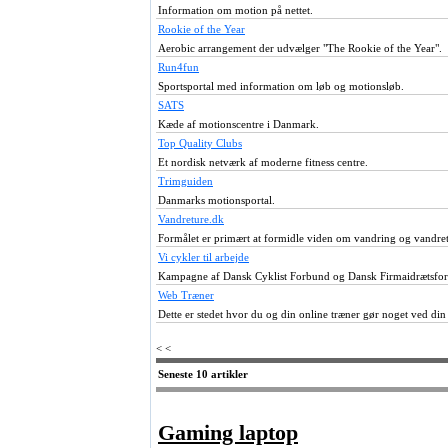
Information om motion på nettet.
Rookie of the Year
Aerobic arrangement der udvælger "The Rookie of the Year".
Run4fun
Sportsportal med information om løb og motionsløb.
SATS
Kæde af motionscentre i Danmark.
Top Quality Clubs
Et nordisk netværk af moderne fitness centre.
Trimguiden
Danmarks motionsportal.
Vandreture.dk
Formålet er primært at formidle viden om vandring og vandret
Vi cykler til arbejde
Kampagne af Dansk Cyklist Forbund og Dansk Firmaidrætsfo
Web Træner
Dette er stedet hvor du og din online træner gør noget ved di
< <
Seneste 10 artikler
Gaming laptop