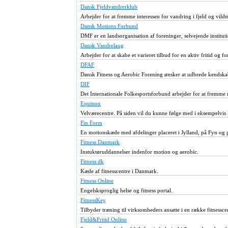
Dansk Fjeldvandrerklub
Arbejder for at fremme interessen for vandring i fjeld og vild
Dansk Motions Forbund
DMF er en landsorganisation af foreninger, selvejende institu
Dansk Vandrelaug
Arbejder for at skabe et varieret tilbud for en aktiv fritid og f
DFAF
Dansk Fitness og Aerobic Forening ønsker at udbrede kendskabet
DIF
Det Internationale Folkesportsforbund arbejder for at fremme 
Equinox
Velværecentre. På siden vil du kunne følge med i eksempelvis
Fin Form
En motionskæde med afdelinger placeret i Jylland, på Fyn og 
Fitness Danmark
Instuktøruddannelser indenfor motion og aerobic.
Fitness dk
Kæde af fitnesscentre i Danmark.
Fitness Online
Engelsksproglig helse og fitness portal.
FitnessKey
Tilbyder træning til virksomheders ansatte i en række fitnessc
Fjeld&Fritid Online