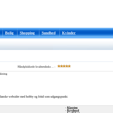
Bolig
Shopping
Sundhed
Kvinder
Håndplukkede kvalitetslinks ... :
skning
s danske websider med hobby og fritid som udgangspunkt.
-
Klatring
-
Krydsord