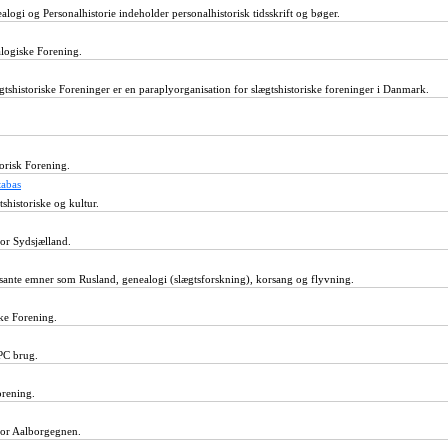
logi og Personalhistorie indeholder personalhistorisk tidsskrift og bøger.
logiske Forening.
shistoriske Foreninger er en paraplyorganisation for slægtshistoriske foreninger i Danmark.
orisk Forening.
tabas
shistoriske og kultur.
for Sydsjælland.
ante emner som Rusland, genealogi (slægtsforskning), korsang og flyvning.
ske Forening.
PC brug.
orening.
for Aalborgegnen.