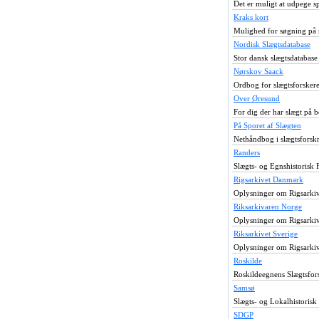
Det er muligt at udpege sp
Kraks kort
Mulighed for søgning på n
Nordisk Slægtsdatabase
Stor dansk slægtsdatabase
Nørskov Saack
Ordbog for slægtsforskere
Over Øresund
For dig der har slægt på b
På Sporet af Slægten
Nethåndbog i slægtsforskn
Randers
Slægts- og Egnshistorisk 
Rigsarkivet Danmark
Oplysninger om Rigsarkive
Riksarkivaren Norge
Oplysninger om Rigsarkive
Riksarkivet Sverige
Oplysninger om Rigsarkive
Roskilde
Roskildeegnens Slægtsfor
Samsø
Slægts- og Lokalhistoris
SDGP