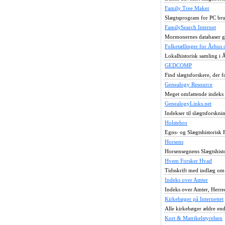
Family Tree Maker
Slægtsprogram for PC brug
FamilySearch Internet
Mormonernes databaser giv
Folketællinger for Århus
Lokalhistorisk samling i 
GEDCOMP
Find slægtsforskere, der 
Genealogy Resource
Meget omfattende indeks o
GenealogyLinks.net
Indekser til slægtsforskn
Holstebro
Egns- og Slægtshistorisk 
Horsens
Horsensegnens Slægtshist
Hvem Forsker Hvad
Tidsskrift med indlæg om 
Indeks over Amter
Indeks over Amter, Herr
Kirkebøger på Internettet
Alle kirkebøger ældre end
Kort & Matrikelstyrelsen