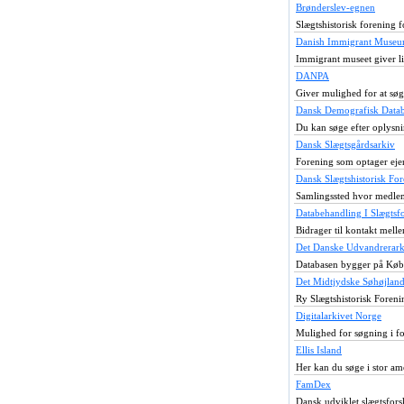
Brønderslev-egnen
Slægtshistorisk forening 
Danish Immigrant Muse
Immigrant museet giver lin
DANPA
Giver mulighed for at søge
Dansk Demografisk Data
Du kan søge efter oplysnin
Dansk Slægtsgårdsarkiv
Forening som optager ejer
Dansk Slægtshistorisk Fo
Samlingssted hvor medlem
Databehandling I Slægtsf
Bidrager til kontakt melle
Det Danske Udvandrerark
Databasen bygger på Køben
Det Midtjydske Søhøjlan
Ry Slægtshistorisk Foreni
Digitalarkivet Norge
Mulighed for søgning i fo
Ellis Island
Her kan du søge i stor a
FamDex
Dansk udviklet slægtsfors