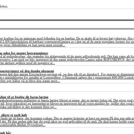
Århus.
 kraften fra en stationær med friheden fra en bærbar. De er skabt til at levere høj ydeevne, flot 
r til LAN.Introduktion til bærbare computereGaming er i dag en af de mest populære former for 
p giver fleksibilitet og kan tages med overalt...
sino uden for mange begrænsninger
ld af spiloplevelser, der spænder fra afslappende til de mere udfordrende spil. Det kan være alt fr
ventyr. Læs med og bliv inspireret til din næste spiloplevelse.Casino uden ROFUSROFUS, der står
tte sårbare spillere mod de negative si...
ckpotgevinster på den danske økonomi
meget lød den største Eurojackpot-gevinst på, og den gik til en dansker1. For mange er drømmen
 ses i statistikkerne for antallet af Lottospillere. I Danmark sælges der i gennemsnit 800.000 Lot
fter uge håber på at blive den næste store...
ing til at hjælpe dit barns læring
eskolereformens indføring er børns læring blevet et emne, der er meget fokus på. Det giver god m
tid, hvor teknologi og internettet er blevet en integreret del af vores daglige liv, spiller den også
iske udvikling er der kommet flere og...
j sikrer et godt køb
at finde tøj til børn, der konstant vokser. Der er mange kriterier at have en mente.På den ene side ø
af det. På den anden side bør du også sikre en god tøjkvalitet til de små. De skal kunne holde va
komfortable.Bedste flyverdragt...
undt hår