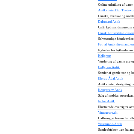
Online udstilling af varer 
Antikviteter.Biz: Thetawo
Danske, svenske og norske
Dalsgaard Antik
Café, købmandsmuseum o
Dansk Antikvitets-Conser
Selvstændige håndværkere, 
For. af Antikvitetshandler
Nyheder fra Københavns 
Hellgrens
Vurdering af gamle ure o
Hellgrens Antik
Samler af gamle ure og b
Illerup Ådal Antik
Antikviteter, designting,
Kongerslev Antik
Salg af møbler, porcelæn, 
Nobel Antik
Illustrerede oversigter 
Vintageure.dk
Uafhængigt forum for alle 
Westminde-Antik
Samleobjekter lige fra anti