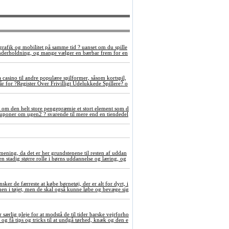
grafik og mobilitet på samme tid ? uanset om du spille
underholdning, og mange vælger en bærbar frem for en
a casino til andre populære spilformer, såsom kortspil,
 for ?Register Over Frivilligt Udelukkede Spillere? o
 om den helt store pengepræmie et stort element som d
tokuponer om ugen2 ? svarende til mere end en tiendedel
ening, da det er her grundstenene til resten af uddan
 en stadig større rolle i børns uddannelse og læring, og
nsker de færreste at købe børnetøj, der er alt for dyrt, i
rmen i tøjet, men de skal også kunne løbe og bevæge sig
særlig pleje for at modstå de til tider barske vejrforho
og få tips og tricks til at undgå tørhed, knæk og den e