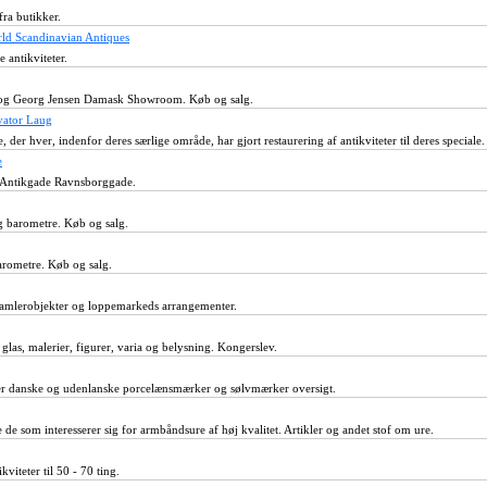
fra butikker.
rld Scandinavian Antiques
 antikviteter.
g Georg Jensen Damask Showroom. Køb og salg.
vator Laug
der hver, indenfor deres særlige område, har gjort restaurering af antikviteter til deres speciale.
e
Antikgade Ravnsborggade.
g barometre. Køb og salg.
arometre. Køb og salg.
 samlerobjekter og loppemarkeds arrangementer.
glas, malerier, figurer, varia og belysning. Kongerslev.
over danske og udenlanske porcelænsmærker og sølvmærker oversigt.
de som interesserer sig for armbåndsure af høj kvalitet. Artikler og andet stof om ure.
kviteter til 50 - 70 ting.