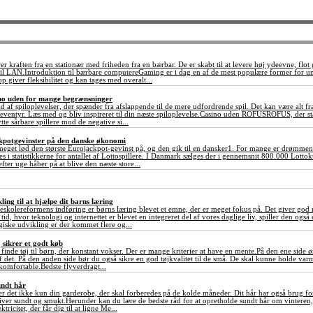
 kraften fra en stationær med friheden fra en bærbar. De er skabt til at levere høj ydeevne, flot 
r til LAN.Introduktion til bærbare computereGaming er i dag en af de mest populære former for 
p giver fleksibilitet og kan tages med overalt...
sino uden for mange begrænsninger
ld af spiloplevelser, der spænder fra afslappende til de mere udfordrende spil. Det kan være alt fr
ventyr. Læs med og bliv inspireret til din næste spiloplevelse.Casino uden ROFUSROFUS, der står
tte sårbare spillere mod de negative si...
ckpotgevinster på den danske økonomi
meget lød den største Eurojackpot-gevinst på, og den gik til en dansker1. For mange er drømmen
 ses i statistikkerne for antallet af Lottospillere. I Danmark sælges der i gennemsnit 800.000 Lot
fter uge håber på at blive den næste store...
ing til at hjælpe dit barns læring
eskolereformens indføring er børns læring blevet et emne, der er meget fokus på. Det giver god m
tid, hvor teknologi og internettet er blevet en integreret del af vores daglige liv, spiller den også
iske udvikling er der kommet flere og...
j sikrer et godt køb
at finde tøj til børn, der konstant vokser. Der er mange kriterier at have en mente.På den ene side ø
af det. På den anden side bør du også sikre en god tøjkvalitet til de små. De skal kunne holde va
komfortable.Bedste flyverdragt...
undt hår
r det ikke kun din garderobe, der skal forberedes på de kolde måneder. Dit hår har også brug for 
liver sundt og smukt.Herunder kan du lære de bedste råd for at opretholde sundt hår om vinteren, 
tricitet, der får dig til at ligne Me...