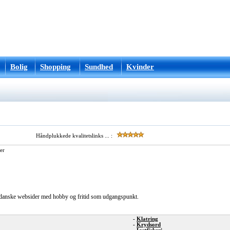
Bolig
Shopping
Sundhed
Kvinder
Håndplukkede kvalitetslinks ... :
er
s danske websider med hobby og fritid som udgangspunkt.
-
Klatring
-
Krydsord