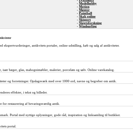
-
Lystfiskeri
-
Modelhobby
-
Motion
-
Mønter
-
Paintball
-
Skak online
-
Skisport
-
Slægtsforskning
-
Windsurfing
tikviteter
d ekspertvurderinger, antikvitets portaler, online udstilling, køb og salg af antikviteter.
er, især bøger, glas, mahognimøbler, malerier, porcelæn og sølv. Online varekatalog.
iteter og forretninger. Opslagsværk med over 1000 ord, navne og begreber om antik.
deres effekter, i tekst og billeder.
 for restaurering af bevaringsværdig antik.
anmark. Portal med nyttige oplysninger, gode råd, inspiration og linksamling til butikker.
itets portal.