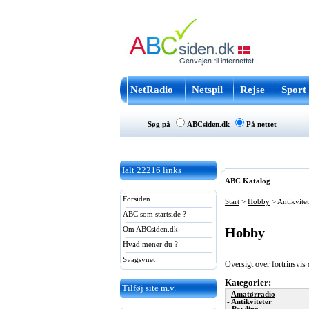
NetRadio
Netspil
Rejse
Sport
Søg på
ABCsiden.dk
På nettet
Ialt
22216
links
ABC Katalog
Forsiden
Start
>
Hobby
>
Antikvitet
ABC som startside ?
Hobby
Om ABCsiden.dk
Hvad mener du ?
Svagsynet
Oversigt over fortrinsvi
Kategorier:
Tilføj site m.v.
-
Amatørradio
- Antikviteter