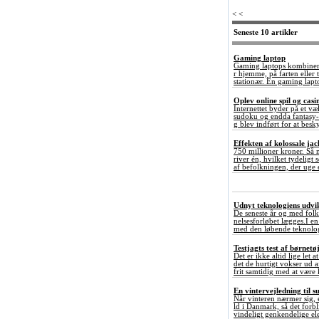
< <
Seneste 10 artikler
Gaming laptop
Gaming laptops kombinerer
r hjemme, på farten elle
stationær. En gaming lapto
Oplev online spil og ca
Internettet byder på et væ
sudoku og endda fantasy-e
g blev indført for at besky
Effekten af kolossale ja
750 millioner kroner. Så 
river én, hvilket tydeligt
af befolkningen, der uge e
Udnyt teknologiens udvikl
De seneste år og med folk
nelsesforløbet lægges.I en 
med den løbende teknolog
Testjagts test af børnetø
Det er ikke altid lige let 
det de hurtigt vokser ud 
frit samtidig med at være 
En vintervejledning til s
Når vinteren nærmer sig, e
ld i Danmark, så det forb
vindeligt genkendelige elek