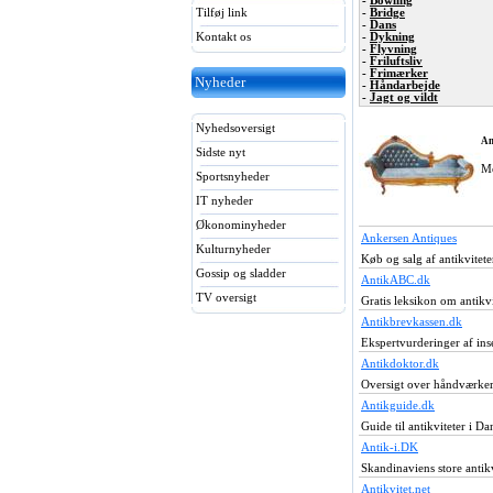
-
Bowling
Tilføj link
-
Bridge
-
Dans
Kontakt os
-
Dykning
-
Flyvning
-
Friluftsliv
-
Frimærker
Nyheder
-
Håndarbejde
-
Jagt og vildt
Nyhedsoversigt
An
Sidste nyt
Me
Sportsnyheder
IT nyheder
Økonominyheder
Ankersen Antiques
Kulturnyheder
Køb og salg af antikvitet
Gossip og sladder
AntikABC.dk
TV oversigt
Gratis leksikon om antikv
Antikbrevkassen.dk
Ekspertvurderinger af insen
Antikdoktor.dk
Oversigt over håndværkere
Antikguide.dk
Guide til antikviteter i D
Antik-i.DK
Skandinaviens store antikv
Antikvitet.net