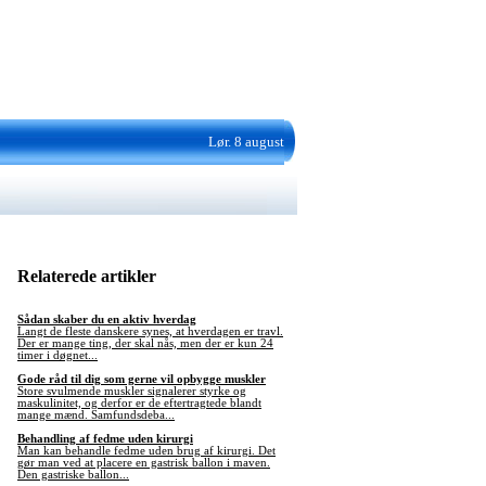
Lør. 8 august
Relaterede artikler
Sådan skaber du en aktiv hverdag
Langt de fleste danskere synes, at hverdagen er travl.
Der er mange ting, der skal nås, men der er kun 24
timer i døgnet...
Gode råd til dig som gerne vil opbygge muskler
Store svulmende muskler signalerer styrke og
maskulinitet, og derfor er de eftertragtede blandt
mange mænd. Samfundsdeba...
Behandling af fedme uden kirurgi
Man kan behandle fedme uden brug af kirurgi. Det
gør man ved at placere en gastrisk ballon i maven.
Den gastriske ballon...