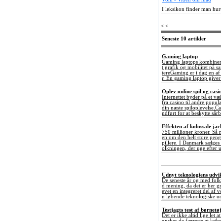
I leksikon finder man hu
< <
Seneste 10 artikler
Gaming laptop
Gaming laptops kombinerer
t grafik og mobilitet på 
tereGaming er i dag en a
r. En gaming laptop giver 
Oplev online spil og ca
Internettet byder på et væ
fra casino til andre popul
din næste spiloplevelse.C
ndført for at beskytte sårb
Effekten af kolossale ja
750 millioner kroner. Så 
en om den helt store penge
pillere. I Danmark sælges
olkningen, der uge efter u
Udnyt teknologiens udvikl
De seneste år og med folk
d mening, da det er her gr
evet en integreret del af 
n løbende teknologiske ud
Testjagts test af børnetø
Det er ikke altid lige let 
ønsker de færreste at købe