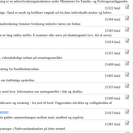
g er en sektorforskningsinstitution under Ministeriet for Familie- og Forbrugeranliggender.
[1322 hits]
ge. Opnå et sundt og holdbart vægttab ud fra dine individuelle ønsker og behov.
[1344 hits]
itasforskning fremmer forskning indenfor læren om fedme.
[1343 hits]
sat en lang række stoffer. E-nummer eller navn på tilsætningsstof (evt. del af navn).
[1414 hits]
[1351 hits]
e, videnskabelige indsats på ernæringsområdet.
[1409 hits]
æring fra Sundhedsstyrelsen.
[1405 hits]
om fedtfattige opskrifter.
[1325 hits]
n sund kost. Information om næringsstoffer i fisk og skaldyr.
[1300 hits]
devarer og ernæring - fra jord til bord. Fagportalen udvikles og vedligeholdes af
ætister
[1413 hits]
r det gælder sammenhængen mellem mad, sundhed og sygdom.
[1361 hits]
ysninger i Fødevaredatabanken på dette netsted.