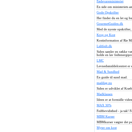
Fødevareministeriet
En side om ministeriets 
Gode Opskrifter
Her finder du en let og hur
GourmetGuiden.dk
Med de nyeste opskrifter, o
Krop og Kost
Kostinformation af Rie Mø
Lidtfedt.dk
Siden samler en række vær
holde en lav fedtenergipro
LMC
Levnedsmiddelcentret er e
Mad & Sundhed
En guide til sund mad.
maddag.nu
Siden er udviklet af Kræf
Madklassen
Ideen er at formidle viden
MAX 30%
Fedtbevidsthed - ja tak! F
MBM Kurser
MBMkurser vægter det psy
Myter om kost