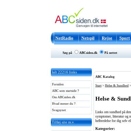
NetRadio
Netspil
Rejse
Sport
Søg på
ABCsiden.dk
På nettet
Ialt
22216
links
ABC Katalog
Forsiden
Start
>
Helse & Sundhed
ABC som startside ?
Helse & Sund
Om ABCsiden.dk
Hvad mener du ?
Svagsynet
Links om sundhed på denne
symptomer, litteratur og m
helbredelse for dig selv e
Tilføj site m.v.
Kategorier: