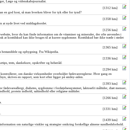
nger, Læge og videnskabsjournalist.
[1312 hits]
 en god kost, så man hverken bliver for tyk eller for tynd?
[1358 hits]
 at nyde livet ved middagsbordet.
[1256 hits]
website, hvor du kan finde information om de vitaminer og mineraler, der ofte anvendes i
sk at kosttilskud kan ikke bruges til at kurere sygdomme. Kosttilskud bør ikke træde i stedet
[1365 hits]
s bestanddele og opbygning. Fra Wikipedia.
[1336 hits]
etips, tests, slankekure, opskrifter og helseråd.
[1294 hits]
 kontrollerer, om danske virksomheder overholder fødevarereglerne. Hver gang en
syn, skrives en rapport, som kort efter ligger på smiley-siden.
[1393 hits]
or fødevareallergi, diabetes, sygdomme i fordøjelsessystemet, laktosefri måltider, diæt menuer,
indhold, protein indhold, saltindhold eller religiøse måltider.
[1266 hits]
a.
[1331 hits]
.
[1439 hits]
information om naturlige vinkler og strategier omkring forskellige almene sundhedsforhold.