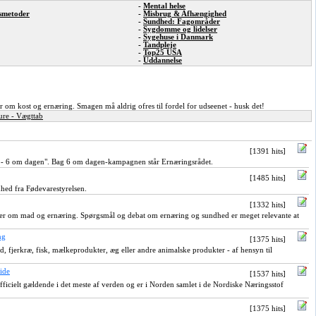
-
Mental helse
gsmetoder
-
Misbrug & Afhængighed
-
Sundhed: Fagområder
-
Sygdomme og lidelser
-
Sygehuse i Danmark
-
Tandpleje
-
Top25 USA
-
Uddannelse
der om kost og ernæring. Smagen må aldrig ofres til fordel for udseenet - husk det!
ure - Vægttab
[1391 hits]
t - 6 om dagen". Bag 6 om dagen-kampagnen står Ernæringsrådet.
[1485 hits]
ed fra Fødevarestyrelsen.
[1332 hits]
ler om mad og ernæring. Spørgsmål og debat om ernæring og sundhed er meget relevante at
ng
[1375 hits]
d, fjerkræ, fisk, mælkeprodukter, æg eller andre animalske produkter - af hensyn til
ide
[1537 hits]
officielt gældende i det meste af verden og er i Norden samlet i de Nordiske Næringsstof
[1375 hits]