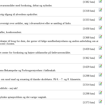
[1382 hits]
ansvarsområder med forskning, debat og nyheder.
[1318 hits]
tig tilgang til alverdens opskrifter.
[1333 hits]
versigt over artikler, søg i råvarearkivet eller se samling af links.
[1430 hits]
ller, kostkonsulent.
[1368 hits]
ktøjer til brug for dem, der gerne vil følge sundhedsstyrelsens og andres anbefaling om at
cent i kosten.
[1459 hits]
t center for forskning og højere uddannelse på fødevareområdet.
[1362 hits]
[1429 hits]
tens Bekæmpelse og Forbrugerstyrelsen i fællesskab.
[1298 hits]
 om sund mad og ernæring til danske skolebørn. På 6. - 7. og 8. klassetrin.
[1314 hits]
edtfobi - nej tak!
[1298 hits]
kiske spiseproblem og det varige vægttab.
[1373 hits]