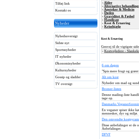
-
Alder
Tilføj link
-
Alternative behandlin
-
Apoteker & Medicin
Kontakt os
-
Døden
-
Graviditet & Fødsel
-
Handicap
Nyheder
- Kost & Ernæring
-
Krisehjælp
Nyhedsoversigt
Kost & Ernæring
Sidste nyt
Genvej til de vigtigste si
Sportsnyheder
-
Kostvejledere - Slankek
IT nyheder
Økonominyheder
6 om dagen
Kulturnyheder
"Spis mere frugt og grøn
Gossip og sladder
Alt om kost
Nyheder om mad og sundh
TV oversigt
Bromer-listen
Denne mailing-liste hand
tage op.
Danmarks Veganerforeni
En veganer spiser ikke kø
mennesker, dyr og miljø.
Den omvendte kostpyram
Disse anbefalinger er de 
Anbefalinger.
DFVF