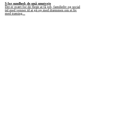
S for sundhed: de små smutveje
Det er svært for de fleste at få job, familieliv og social
tid med venner til at gå op med drømmen om et liv
med træning...