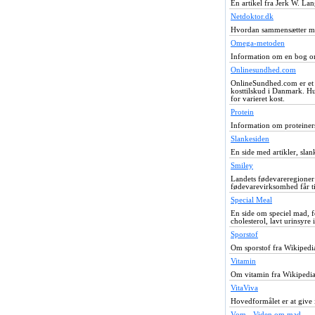
En artikel fra Jerk W. La
Netdoktor.dk
Hvordan sammensætter man
Omega-metoden
Information om en bog om
Onlinesundhed.com
OnlineSundhed.com er et 
kosttilskud i Danmark. Hu
for varieret kost.
Protein
Information om proteiner
Slankesiden
En side med artikler, slank
Smiley
Landets fødevareregioner
fødevarevirksomhed får til
Special Meal
En side om speciel mad, f
cholesterol, lavt urinsyre 
Sporstof
Om sporstof fra Wikipedi
Vitamin
Om vitamin fra Wikipedia
VitaViva
Hovedformålet er at give 
Vom - Viden om mad