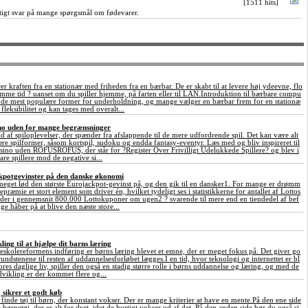
[1511 hits]
rtigt svar på mange spørgsmål om fødevarer.
 kraften fra en stationær med friheden fra en bærbar. De er skabt til at levere høj ydeevne, flo
samme tid ? uanset om du spiller hjemme, på farten eller til LAN.Introduktion til bærbare compu
f de mest populære former for underholdning, og mange vælger en bærbar frem for en stationæ
fleksibilitet og kan tages med overalt...
sino uden for mange begrænsninger
ld af spiloplevelser, der spænder fra afslappende til de mere udfordrende spil. Det kan være alt
ære spilformer, såsom kortspil, sudoku og endda fantasy-eventyr. Læs med og bliv inspireret til
asino uden ROFUSROFUS, der står for ?Register Over Frivilligt Udelukkede Spillere? og blev i
are spillere mod de negative si...
ckpotgevinster på den danske økonomi
meget lød den største Eurojackpot-gevinst på, og den gik til en dansker1. For mange er drømm
præmie et stort element som driver én, hvilket tydeligt ses i statistikkerne for antallet af Lottos
 der i gennemsnit 800.000 Lottokuponer om ugen2 ? svarende til mere end en tiendedel af bef
ge håber på at blive den næste store...
ing til at hjælpe dit barns læring
eskolereformens indføring er børns læring blevet et emne, der er meget fokus på. Det giver go
undstenene til resten af uddannelsesforløbet lægges.I en tid, hvor teknologi og internettet er bl
vores daglige liv, spiller den også en stadig større rolle i børns uddannelse og læring, og med de
vikling er der kommet flere og...
j sikrer et godt køb
at finde tøj til børn, der konstant vokser. Der er mange kriterier at have en mente.På den ene side
 børnetøj, der er alt for dyrt, idet de hurtigt vokser ud af det. På den anden side bør du også si