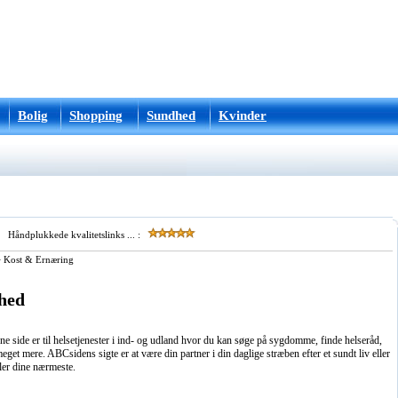
Bolig
Shopping
Sundhed
Kvinder
Håndplukkede kvalitetslinks ... :
>
Kost & Ernæring
hed
 side er til helsetjenester i ind- og udland hvor du kan søge på sygdomme, finde helseråd,
eget mere. ABCsidens sigte er at være din partner i din daglige stræben efter et sundt liv eller
ller dine nærmeste.