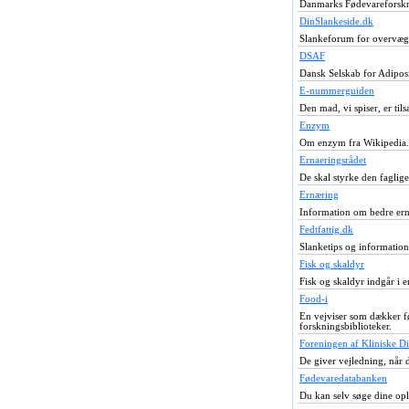
Danmarks Fødevareforsknin
DinSlankeside.dk
Slankeforum for overvægti
DSAF
Dansk Selskab for Adipos
E-nummerguiden
Den mad, vi spiser, er til
Enzym
Om enzym fra Wikipedia.
Ernaeringsrådet
De skal styrke den faglig
Ernæring
Information om bedre ern
Fedtfattig.dk
Slanketips og information 
Fisk og skaldyr
Fisk og skaldyr indgår i e
Food-i
En vejviser som dækker fø
forskningsbiblioteker.
Foreningen af Kliniske Di
De giver vejledning, nå
Fødevaredatabanken
Du kan selv søge dine opl