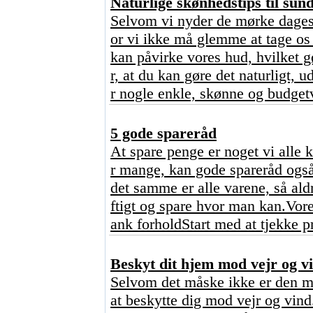
Naturlige skønhedstips til sun
Selvom vi nyder de mørke dages 
or vi ikke må glemme at tage os 
kan påvirke vores hud, hvilket 
r, at du kan gøre det naturligt,
r nogle enkle, skønne og budgetv
5 gode spareråd
At spare penge er noget vi alle 
r mange, kan gode spareråd også
det samme er alle varene, så ald
ftigt og spare hvor man kan.Vore
ank forholdStart med at tjekke p
Beskyt dit hjem mod vejr og vi
Selvom det måske ikke er den mes
at beskytte dig mod vejr og vind