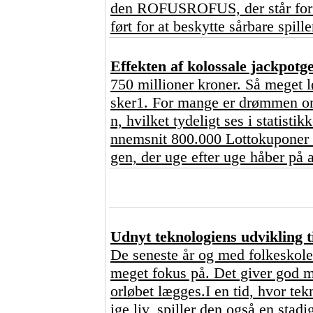
den ROFUSROFUS, der står for ?
ført for at beskytte sårbare spill
Effekten af kolossale jackpot
750 millioner kroner. Så meget l
sker1. For mange er drømmen om 
n, hvilket tydeligt ses i statisti
nnemsnit 800.000 Lottokuponer o
gen, der uge efter uge håber på a
Udnyt teknologiens udvikling ti
De seneste år og med folkeskoler
meget fokus på. Det giver god me
orløbet lægges.I en tid, hvor tekn
ige liv, spiller den også en stad