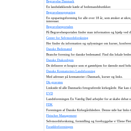
Begravelse Danmark
En landsdækkende kæde af bedemandsbutikker.
Begravelsesopsparing
En opsparingsforening for alle over 18 år, som ønsker at sikre
interesser.
Begravelsesportalen
På Begravelsesportalen finder man information og hjælp ved d
Center for Selvmordsforskning
Her finder du information og oplysninger om kurser, konfere
Danske Bedemænd
Branche forening for danske bedemænd. Find din lokale bed
Danske Diakonhjem
De definerer et hospice som et gæstehjem for døende med beho
Danske Krematoriers Landsforening
Med adresser på krematorier i Danmark, kurser og links.
Dk-gravsten
Linkside til alle Danmarks fotograferede kirkegårde. Har kan du 
EVD
Landsforeningen En Værdig Død arbejder for at skabe debat og
FDK
Foreningen af Danske Kirkegårdsledere. Denne side har links t
Fleischer Management
Selvmordsforskning, formidling og forebyggelse v/ Elene Fleis
Forældreforeningen