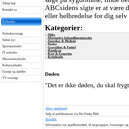
Tilføj link
ABCsidens sigte er at være di
Kontakt os
eller helbredelse for dig selv
Nyheder
Kategorier:
Nyhedsoversigt
-
Alder
-
Alternative behandlingsmetoder
Sidste nyt
-
Apoteker & Medicin
- Døden
Sportsnyheder
-
Graviditet & Fødsel
-
Handicap
IT nyheder
-
Kost & Ernæring
-
Krisehjælp
Økonominyheder
Kulturnyheder
Gossip og sladder
Døden
TV oversigt
"Det er ikke døden, du skal frygt
Aktiv dødshjælp
Salg af publikationer fra Det Etiske Råd.
Barnlille
Information om spædbarnsdød, til sorgruppper, foreninger og 