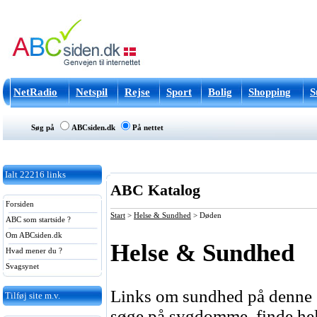
NetRadio
Netspil
Rejse
Sport
Bolig
Shopping
S
Søg på
ABCsiden.dk
På nettet
Ialt
22216
links
ABC Katalog
Forsiden
Start
>
Helse & Sundhed
>
Døden
ABC som startside ?
Om ABCsiden.dk
Helse & Sundhed
Hvad mener du ?
Svagsynet
Links om sundhed på denne si
Tilføj site m.v.
søge på sygdomme, finde hels