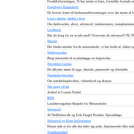
Forældreforeningen, Vi har mistet et barn, formidler kontakt 
Fuglebjerg Kistefabrik
De leverer kister til bedemandsforretninger over det meste af l
Livet i døden, døden i livet
Om dødsvarsler, abort, selvmord, reinkarnation, transplantat
Livslinien
Har du brug for en at tale med? Overvejer du selvmord? På 7
Mindet
Her findes minder fra de menneskeliv, vi har holdt af, elsket og
Netbegravelse
Brug internettet til at planlægge en begravelse.
Netværket Caritas
De tilbyder støtte til syge, døende, pårørende og efterladte.
Nærdødsoplevelser
Om nærdødsoplevelser, vidnesbyrd og skepsis.
Når unge vil dø
Artikel af Lonnie Findal.
RFM
Landsbevægelsen Respekt for Menneskeliv.
Selvmord
Af NetDoktor.dk og Erik Fangel Poulsen, Speciallæge.
Selvmord og Krise Information
Denne side er for alle der føler sig nede, deprimerede eller m
Spædbarnsdød