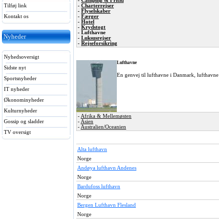
-
Camping & Fritid
Tilføj link
-
Charterrejser
-
Flyselskaber
Kontakt os
-
Færger
-
Hotel
-
Krydstogt
- Lufthavne
Nyheder
-
Luksusrejser
-
Rejseforsikring
Nyhedsoversigt
Lufthavne
Sidste nyt
En genvej til lufthavne i Danmark, lufthavne
Sportsnyheder
IT nyheder
Økonominyheder
Kulturnyheder
-
Afrika & Mellemøsten
-
Asien
Gossip og sladder
-
Australien/Oceanien
TV oversigt
Alta lufthavn
Norge
Andøya lufthavn Andenes
Norge
Bardufoss lufthavn
Norge
Bergen Lufthavn Flesland
Norge