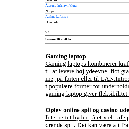
Danmark
Ålesund lufthavn Vigra
Norge
Aarhus Lufthavn
Danmark
< <
Seneste 10 artikler
Gaming laptop
Gaming laptops kombinerer kraft
til at levere høj ydeevne, flot g
me, på farten eller til LAN.Intr
t populære former for underhold
gaming laptop giver fleksibilitet
Oplev online spil og casino u
Internettet byder på et væld af s
drende spil. Det kan være alt fr