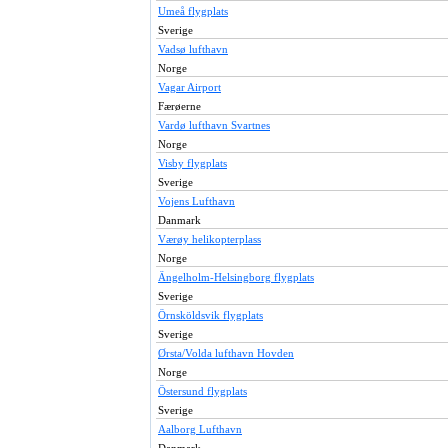
Umeå flygplats
Sverige
Vadsø lufthavn
Norge
Vagar Airport
Færøerne
Vardø lufthavn Svartnes
Norge
Visby flygplats
Sverige
Vojens Lufthavn
Danmark
Værøy helikopterplass
Norge
Ängelholm-Helsingborg flygplats
Sverige
Örnsköldsvik flygplats
Sverige
Ørsta/Volda lufthavn Hovden
Norge
Östersund flygplats
Sverige
Aalborg Lufthavn