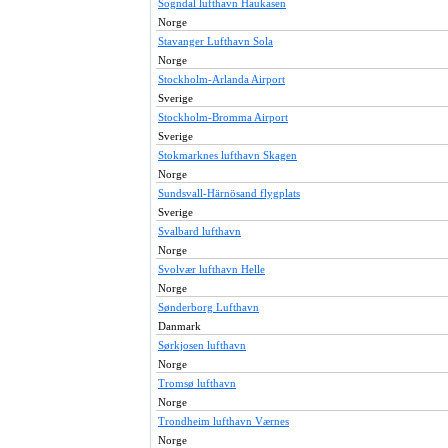
Sogndal lufthavn Haukasen
Norge
Stavanger Lufthavn Sola
Norge
Stockholm-Arlanda Airport
Sverige
Stockholm-Bromma Airport
Sverige
Stokmarknes lufthavn Skagen
Norge
Sundsvall-Härnösand flygplats
Sverige
Svalbard lufthavn
Norge
Svolvær lufthavn Helle
Norge
Sønderborg Lufthavn
Danmark
Sørkjosen lufthavn
Norge
Tromsø lufthavn
Norge
Trondheim lufthavn Værnes
Norge