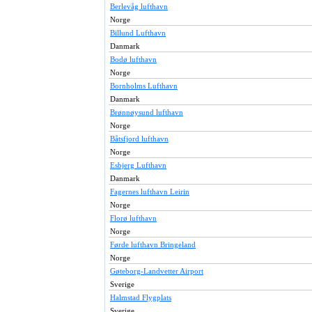
Berlevåg lufthavn
Norge
Billund Lufthavn
Danmark
Bodø lufthavn
Norge
Bornholms Lufthavn
Danmark
Brønnøysund lufthavn
Norge
Båtsfjord lufthavn
Norge
Esbjerg Lufthavn
Danmark
Fagernes lufthavn Leirin
Norge
Florø lufthavn
Norge
Førde lufthavn Bringeland
Norge
Gøteborg-Landvetter Airport
Sverige
Halmstad Flygplats
Sverige