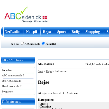
NetRadio
Netspil
Rejse
Sport
Bolig
Shopping
S
Søg på
ABCsiden.dk
På nettet
Ialt
22216
links
ABC Katalog
Håndplukkede kvalitets
Forsiden
Start
>
Rejse
>
Lufthavne
ABC som startside ?
Rejse
Om ABCsiden.dk
Hvad mener du ?
Svagsynet
At rejse er at leve - H.C. Andersen
Kategorier:
Tilføj site m.v.
-
Billeje
-
Busrejser