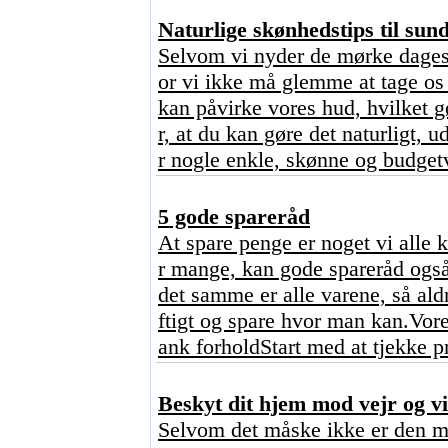
Naturlige skønhedstips til sun
Selvom vi nyder de mørke dages 
or vi ikke må glemme at tage os 
kan påvirke vores hud, hvilket 
r, at du kan gøre det naturligt,
r nogle enkle, skønne og budgetv
5 gode spareråd
At spare penge er noget vi alle 
r mange, kan gode spareråd også
det samme er alle varene, så ald
ftigt og spare hvor man kan.Vore
ank forholdStart med at tjekke p
Beskyt dit hjem mod vejr og vi
Selvom det måske ikke er den mes