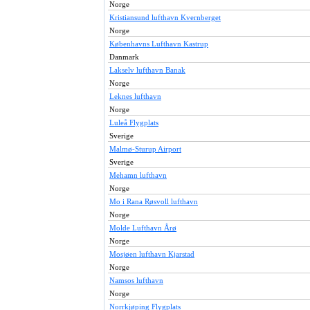
Norge
Kristiansund lufthavn Kvernberget
Norge
Københavns Lufthavn Kastrup
Danmark
Lakselv lufthavn Banak
Norge
Leknes lufthavn
Norge
Luleå Flygplats
Sverige
Malmø-Sturup Airport
Sverige
Mehamn lufthavn
Norge
Mo i Rana Røsvoll lufthavn
Norge
Molde Lufthavn Årø
Norge
Mosjøen lufthavn Kjarstad
Norge
Namsos lufthavn
Norge
Norrkjøping Flygplats