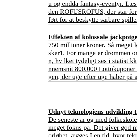
u og endda fantasy-eventyr. Læs 
den ROFUSROFUS, der står for ?
ført for at beskytte sårbare spill
Effekten af kolossale jackpot
750 millioner kroner. Så meget l
sker1. For mange er drømmen om 
n, hvilket tydeligt ses i statisti
nnemsnit 800.000 Lottokuponer o
gen, der uge efter uge håber på a
Udnyt teknologiens udvikling ti
De seneste år og med folkeskoler
meget fokus på. Det giver god me
orløbet lægges.I en tid, hvor tekn