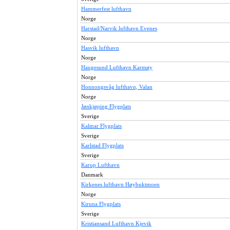
Hammerfest lufthavn
Norge
Harstad/Narvik lufthavn Evenes
Norge
Hasvik lufthavn
Norge
Haugesund Lufthavn Karmøy
Norge
Honnongsvåg lufthavn, Valan
Norge
Jønkjøping Flygplats
Sverige
Kalmar Flygplats
Sverige
Karlstad Flygplats
Sverige
Karup Lufthavn
Danmark
Kirkenes lufthavn Høybuktmoen
Norge
Kiruna Flygplats
Sverige
Kristiansand Lufthavn Kjevik