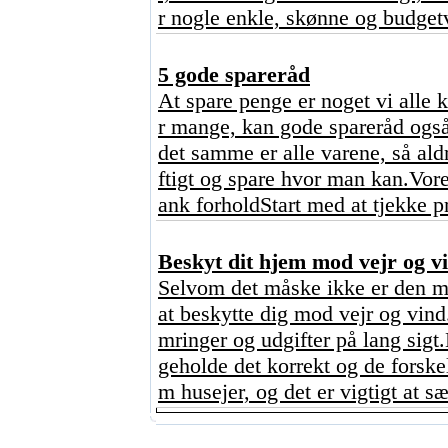
r nogle enkle, skønne og budgetv
5 gode spareråd
At spare penge er noget vi alle 
r mange, kan gode spareråd også
det samme er alle varene, så ald
ftigt og spare hvor man kan.Vore
ank forholdStart med at tjekke p
Beskyt dit hjem mod vejr og vi
Selvom det måske ikke er den mes
at beskytte dig mod vejr og vind
mringer og udgifter på lang sigt
geholde det korrekt og de forskel
m husejer, og det er vigtigt at sæt