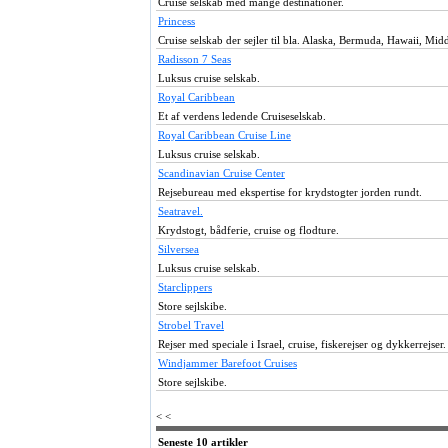
Cruise selskab med mange destinationer.
Princess
Cruise selskab der sejler til bla. Alaska, Bermuda, Hawaii, Mid
Radisson 7 Seas
Luksus cruise selskab.
Royal Caribbean
Et af verdens ledende Cruiseselskab.
Royal Caribbean Cruise Line
Luksus cruise selskab.
Scandinavian Cruise Center
Rejsebureau med ekspertise for krydstogter jorden rundt.
Seatravel.
Krydstogt, bådferie, cruise og flodture.
Silversea
Luksus cruise selskab.
Starclippers
Store sejlskibe.
Strobel Travel
Rejser med speciale i Israel, cruise, fiskerejser og dykkerrejser.
Windjammer Barefoot Cruises
Store sejlskibe.
< <
Seneste 10 artikler