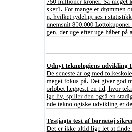
750 millioner kroner. Så meget l
sker1. For mange er drømmen om 
n, hvilket tydeligt ses i statisti
nnemsnit 800.000 Lottokuponer o
gen, der uge efter uge håber på a
Udnyt teknologiens udvikling ti
De seneste år og med folkeskoler
meget fokus på. Det giver god me
orløbet lægges.I en tid, hvor tekn
ige liv, spiller den også en stad
nde teknologiske udvikling er de
Testjagts test af børnetøj sikre
Det er ikke altid lige let at find