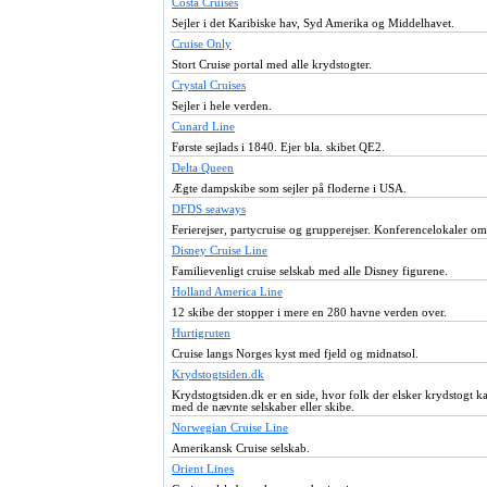
Costa Cruises
Sejler i det Karibiske hav, Syd Amerika og Middelhavet.
Cruise Only
Stort Cruise portal med alle krydstogter.
Crystal Cruises
Sejler i hele verden.
Cunard Line
Første sejlads i 1840. Ejer bla. skibet QE2.
Delta Queen
Ægte dampskibe som sejler på floderne i USA.
DFDS seaways
Ferierejser, partycruise og grupperejser. Konferencelokaler om
Disney Cruise Line
Familievenligt cruise selskab med alle Disney figurene.
Holland America Line
12 skibe der stopper i mere en 280 havne verden over.
Hurtigruten
Cruise langs Norges kyst med fjeld og midnatsol.
Krydstogtsiden.dk
Krydstogtsiden.dk er en side, hvor folk der elsker krydstogt ka
med de nævnte selskaber eller skibe.
Norwegian Cruise Line
Amerikansk Cruise selskab.
Orient Lines