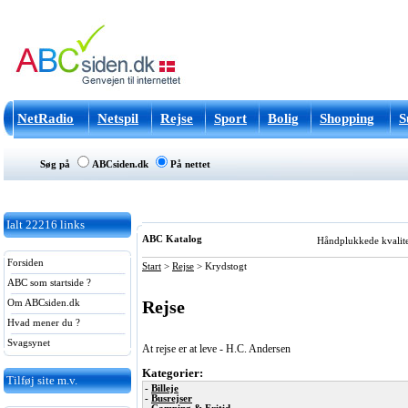
NetRadio
Netspil
Rejse
Sport
Bolig
Shopping
S
Søg på
ABCsiden.dk
På nettet
Ialt
22216
links
ABC Katalog
Håndplukkede kvalitets
Forsiden
Start
>
Rejse
>
Krydstogt
ABC som startside ?
Rejse
Om ABCsiden.dk
Hvad mener du ?
Svagsynet
At rejse er at leve - H.C. Andersen
Kategorier:
Tilføj site m.v.
-
Billeje
-
Busrejser