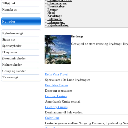
-
Camping & Fritid
Tilføj link
-
Charterrejser
-
Flyselskaber
Kontakt os
-
Færger
-
Hotel
- Krydstogt
-
Lufthavne
Nyheder
-
Luksusrejser
-
Rejseforsikring
Nyhedsoversigt
Krydstogt
Sidste nyt
Genvej til de store cruise og krydstogt. Kry
Sportsnyheder
IT nyheder
Økonominyheder
Kulturnyheder
Gossip og sladder
Bella Vista Travel
TV oversigt
Specialister i De Luxe krydstogter.
Best Price Cruises
Discount specialister.
Carnival Cruises
Amerikansk Cruise selskab.
Celebrity Cruises
Destinationer til hele verden.
Color Line
Cruisefærgeruter mellem Norge og Danmark, Tyskland og Sve