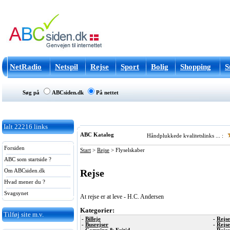
NetRadio
Netspil
Rejse
Sport
Bolig
Shopping
S
Søg på
ABCsiden.dk
På nettet
Ialt
22216
links
ABC Katalog
Håndplukkede kvalitetslinks ... :
Forsiden
Start
>
Rejse
>
Flyselskaber
ABC som startside ?
Rejse
Om ABCsiden.dk
Hvad mener du ?
Svagsynet
At rejse er at leve - H.C. Andersen
Kategorier:
Tilføj site m.v.
-
Billeje
-
Rejse
-
Busrejser
-
Rejs