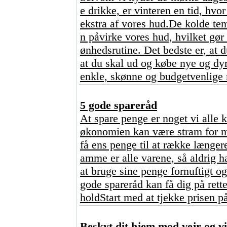
e drikke, er vinteren en tid, hv
ekstra af vores hud.De kolde temp
n påvirke vores hud, hvilket gø
ønhedsrutine. Det bedste er, at d
at du skal ud og købe nye og dy
enkle, skønne og budgetvenlige m
5 gode spareråd
At spare penge er noget vi alle ka
økonomien kan være stram for m
få ens penge til at række længer
amme er alle varene, så aldrig 
at bruge sine penge fornuftigt 
gode spareråd kan få dig på rett
holdStart med at tjekke prisen p
Beskyt dit hjem mod vejr og vi