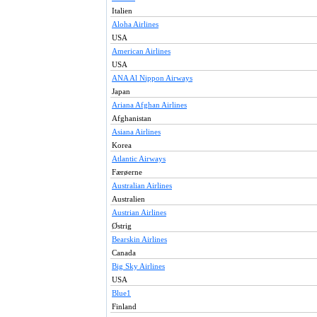
Italien
Aloha Airlines
USA
American Airlines
USA
ANA Al Nippon Airways
Japan
Ariana Afghan Airlines
Afghanistan
Asiana Airlines
Korea
Atlantic Airways
Færøerne
Australian Airlines
Australien
Austrian Airlines
Østrig
Bearskin Airlines
Canada
Big Sky Airlines
USA
Blue1
Finland