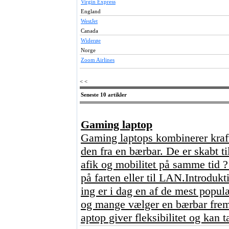
Virgin Express
England
WestJet
Canada
Widerøe
Norge
Zoom Airlines
< <
Seneste 10 artikler
Gaming laptop
Gaming laptops kombinerer kraft
den fra en bærbar. De er skabt ti
afik og mobilitet på samme tid 
på farten eller til LAN.Introdu
ing er i dag en af de mest popul
og mange vælger en bærbar frem 
aptop giver fleksibilitet og kan 