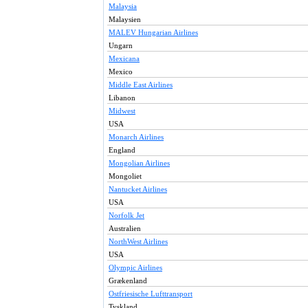
Malaysia
Malaysien
MALEV Hungarian Airlines
Ungarn
Mexicana
Mexico
Middle East Airlines
Libanon
Midwest
USA
Monarch Airlines
England
Mongolian Airlines
Mongoliet
Nantucket Airlines
USA
Norfolk Jet
Australien
NorthWest Airlines
USA
Olympic Airlines
Grækenland
Ostfriesische Lufttransport
Tyskland