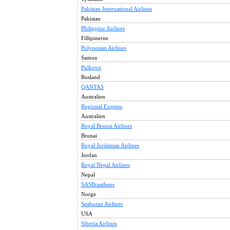
Pakistan International Airlines
Pakistan
Philippine Airlines
Fillipinerne
Polynesian Airlines
Samoa
Pulkovo
Rusland
QANTAS
Australien
Regional Express
Australien
Royal Brunai Airlines
Brunai
Royal Jordanian Airlines
Jordan
Royal Nepal Airlines
Nepal
SASBraathens
Norge
Seaborne Airlines
USA
Siberia Airlines