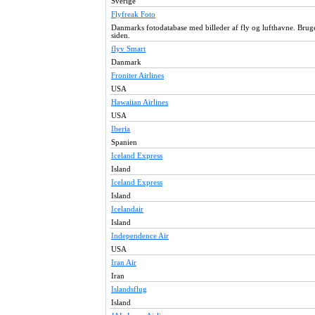
Sverige
Flyfreak Foto
Danmarks fotodatabase med billeder af fly og lufthavne. Bruge
siden.
flyv Smart
Danmark
Froniter Airlines
USA
Hawaiian Airlines
USA
Iberia
Spanien
Iceland Express
Island
Iceland Express
Island
Icelandair
Island
Independence Air
USA
Iran Air
Iran
Islandsflug
Island