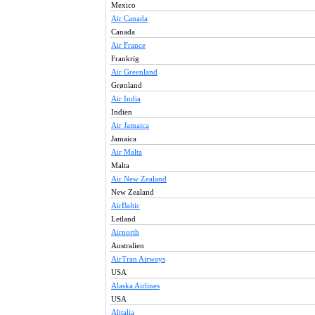
Mexico
Air Canada
Canada
Air France
Frankrig
Air Greenland
Grønland
Air India
Indien
Air Jamaica
Jamaica
Air Malta
Malta
Air New Zealand
New Zealand
AirBaltic
Letland
Airnorth
Australien
AirTran Airways
USA
Alaska Airlines
USA
Alitalia