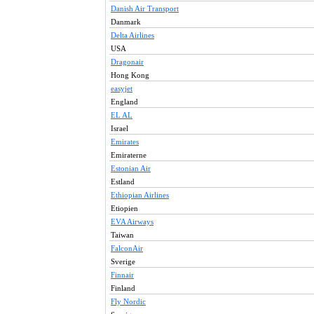
Danish Air Transport
Danmark
Delta Airlines
USA
Dragonair
Hong Kong
easyjet
England
EL AL
Israel
Emirates
Emiraterne
Estonian Air
Estland
Ethiopian Airlines
Etiopien
EVA Airways
Taiwan
FalconAir
Sverige
Finnair
Finland
Fly Nordic