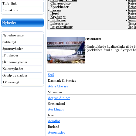
-
Camping & Fritid
-
Rejs
Tilføj link
-
Charterrejser
-
Rejs
- Flyselskaber
-
Rejs
Kontakt os
-
Færger
-
Rejs
-
Hotel
-
Rejse
-
Krydstogt
-
Somm
-
Lufthavne
-
Somm
Nyheder
-
Luksusrejser
-
Tema 
-
Rejseforsikring
-
TogR
Nyhedsoversigt
Flyselskaber
Sidste nyt
Håndplukkede kvalitetslinks til de be
Sportsnyheder
flyselskaber. Find billige flyrejser h
IT nyheder
Økonominyheder
Kulturnyheder
SAS
Gossip og sladder
Danmark & Sverige
TV oversigt
Adria Airways
Slovenien
Aegean Airlines
Grækenland
Aer Lingus
Irland
Aeroflot
Rusland
Aeromexico