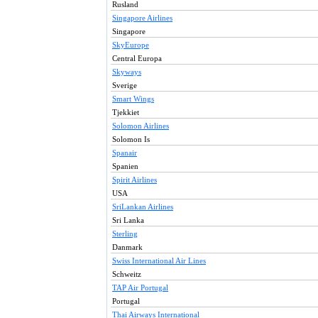
Rusland
Singapore Airlines
Singapore
SkyEurope
Central Europa
Skyways
Sverige
Smart Wings
Tjekkiet
Solomon Airlines
Solomon Is
Spanair
Spanien
Spirit Airlines
USA
SriLankan Airlines
Sri Lanka
Sterling
Danmark
Swiss International Air Lines
Schweitz
TAP Air Portugal
Portugal
Thai Airways International