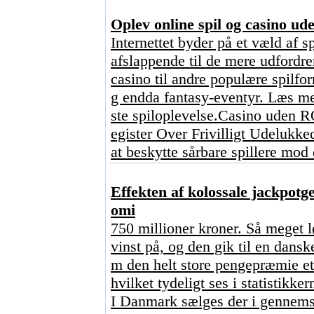
Oplev online spil og casino u
Internettet byder på et væld af s
afslappende til de mere udfordre
casino til andre populære spilfo
g endda fantasy-eventyr. Læs med
ste spiloplevelse.Casino uden
egister Over Frivilligt Udelukked
at beskytte sårbare spillere mod 
Effekten af kolossale jackpotg
omi
750 millioner kroner. Så meget l
vinst på, og den gik til en dan
m den helt store pengepræmie et
hvilket tydeligt ses i statistikker
I Danmark sælges der i gennem