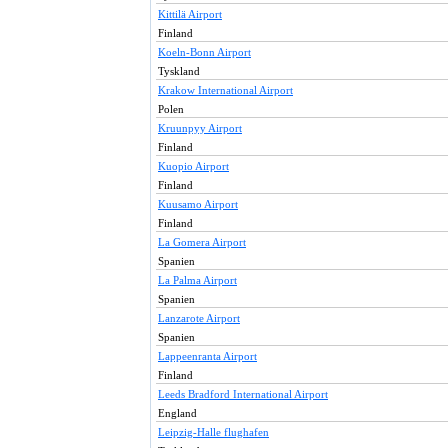
Kittilä Airport
Finland
Koeln-Bonn Airport
Tyskland
Krakow International Airport
Polen
Kruunpyy Airport
Finland
Kuopio Airport
Finland
Kuusamo Airport
Finland
La Gomera Airport
Spanien
La Palma Airport
Spanien
Lanzarote Airport
Spanien
Lappeenranta Airport
Finland
Leeds Bradford International Airport
England
Leipzig-Halle flughafen