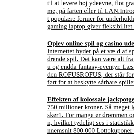
til at levere høj ydeevne, flot g
me, på farten eller til LAN.Intr
t populære former for underhold
gaming laptop giver fleksibilitet
Oplev online spil og casino u
Internettet byder på et væld af s
drende spil. Det kan være alt fr
u og endda fantasy-eventyr. Læs 
den ROFUSROFUS, der står for ?
ført for at beskytte sårbare spill
Effekten af kolossale jackpot
750 millioner kroner. Så meget l
sker1. For mange er drømmen om 
n, hvilket tydeligt ses i statisti
nnemsnit 800.000 Lottokuponer o