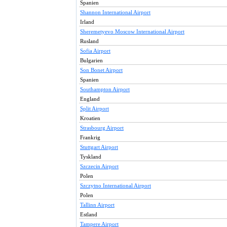
Spanien
Shannon International Airport
Irland
Sheremetyevo Moscow International Airport
Rusland
Sofia Airport
Bulgarien
Son Bonet Airport
Spanien
Southampton Airport
England
Split Airport
Kroatien
Strasbourg Airport
Frankrig
Stuttgart Airport
Tyskland
Szczecin Airport
Polen
Szczytno International Airport
Polen
Tallinn Airport
Estland
Tampere Airport