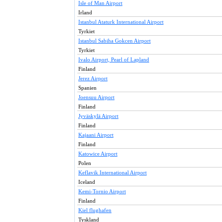
Isle of Man Airport
Irland
Istanbul Ataturk International Airport
Tyrkiet
Istanbul Sabiha Gokcen Airport
Tyrkiet
Ivalo Airport, Pearl of Lapland
Finland
Jerez Airport
Spanien
Joensuu Airport
Finland
Jyväskylä Airport
Finland
Kajaani Airport
Finland
Katowice Airport
Polen
Keflavik International Airport
Iceland
Kemi-Tornio Airport
Finland
Kiel flughafen
Tyskland