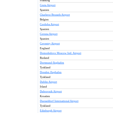
Frankrig
Ceuta Airport
Spanien
Charleroi Brussels Airport
Belgien
Cordoba Airport
Spanien
Coruna Airport
Spanien
Coventry Airport
England
Domodedovo Moscow Intl. Airport
Rusland
Dortmund flughafen
Tyskland
Dresden flughafen
Tyskland
Dublin Airport
Irland
Dubrovnik Airport
Kroatien
Duesseldorf International Airport
Tyskland
Edinburgh Airport