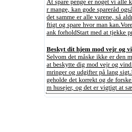
At spare penge er noget vi alle 
r mange, kan gode spareråd også
det samme er alle varene, så ald
ftigt og spare hvor man kan.Vore
ank forholdStart med at tjekke p
Beskyt dit hjem mod vejr og vi
Selvom det måske ikke er den mes
at beskytte dig mod vejr og vind
mringer og udgifter på lang sigt
geholde det korrekt og de forskel
m husejer, og det er vigtigt at sæt