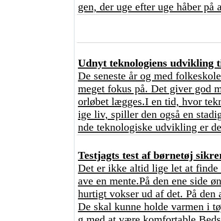
gen, der uge efter uge håber på a
Udnyt teknologiens udvikling ti
De seneste år og med folkeskoler
meget fokus på. Det giver god me
orløbet lægges.I en tid, hvor tekn
ige liv, spiller den også en stad
nde teknologiske udvikling er de
Testjagts test af børnetøj sikre
Det er ikke altid lige let at find
ave en mente.På den ene side ønsk
hurtigt vokser ud af det. På den 
De skal kunne holde varmen i tø
g med at være komfortable.Bedst