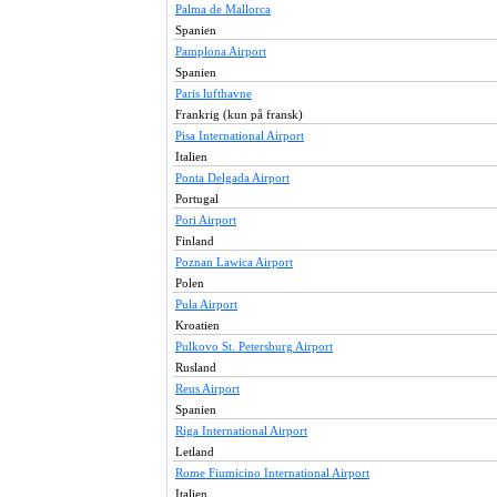
Palma de Mallorca
Spanien
Pamplona Airport
Spanien
Paris lufthavne
Frankrig (kun på fransk)
Pisa International Airport
Italien
Ponta Delgada Airport
Portugal
Pori Airport
Finland
Poznan Lawica Airport
Polen
Pula Airport
Kroatien
Pulkovo St. Petersburg Airport
Rusland
Reus Airport
Spanien
Riga International Airport
Letland
Rome Fiumicino International Airport
Italien