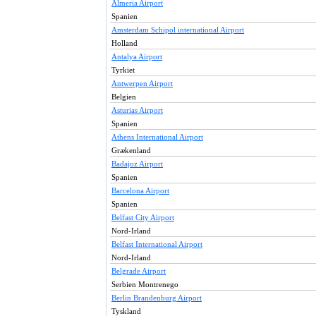
Almeria Airport
Spanien
Amsterdam Schipol international Airport
Holland
Antalya Airport
Tyrkiet
Antwerpen Airport
Belgien
Asturias Airport
Spanien
Athens International Airport
Grækenland
Badajoz Airport
Spanien
Barcelona Airport
Spanien
Belfast City Airport
Nord-Irland
Belfast International Airport
Nord-Irland
Belgrade Airport
Serbien Montrenego
Berlin Brandenburg Airport
Tyskland