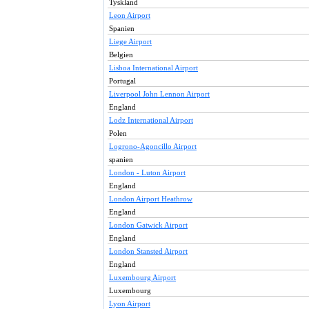
Tyskland
Leon Airport
Spanien
Liege Airport
Belgien
Lisboa International Airport
Portugal
Liverpool John Lennon Airport
England
Lodz International Airport
Polen
Logrono-Agoncillo Airport
spanien
London - Luton Airport
England
London Airport Heathrow
England
London Gatwick Airport
England
London Stansted Airport
England
Luxembourg Airport
Luxembourg
Lyon Airport