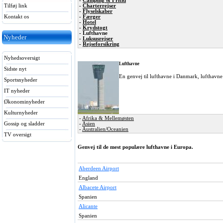
-
Camping & Fritid
Tilføj link
-
Charterrejser
-
Flyselskaber
Kontakt os
-
Færger
-
Hotel
-
Krydstogt
- Lufthavne
Nyheder
-
Luksusrejser
-
Rejseforsikring
Nyhedsoversigt
Lufthavne
Sidste nyt
En genvej til lufthavne i Danmark, lufthavne
Sportsnyheder
IT nyheder
Økonominyheder
Kulturnyheder
-
Afrika & Mellemøsten
-
Asien
Gossip og sladder
-
Australien/Oceanien
TV oversigt
Genvej til de mest populære lufthavne i Europa.
Aberdeen Airport
England
Albacete Airport
Spanien
Alicante
Spanien