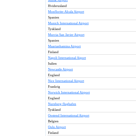
Minsk Airport
Hviderusland
Monflorite-Alcala Airport
Spanien
Munich International Airport
Tyskland
Murcia-San Javier Airport
Spanien
Maarianhamina Airport
Finland
Napoli International Aiport
Italien
Newcastle Airport
England
Nice International Airport
Frankrig
Norwich International Airport
England
Nurnberg flughafen
Tyskland
Oostend International Airport
Belgien
Oulu Airport
Finland