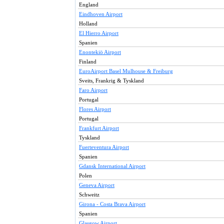
England
Eindhoven Airport
Holland
El Hierro Airport
Spanien
Enontekiö Airport
Finland
EuroAirport Basel Mulhouse & Freiburg
Sveits, Frankrig & Tyskland
Faro Airport
Portugal
Flores Airport
Portugal
Frankfurt Airport
Tyskland
Fuerteventura Airport
Spanien
Gdansk International Airport
Polen
Geneva Airport
Schweitz
Girona - Costa Brava Airport
Spanien
Glasgow Airport