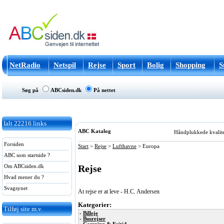
NetRadio
Netspil
Rejse
Sport
Bolig
Shopping
S
Søg på
ABCsiden.dk
På nettet
Ialt
22216
links
ABC Katalog
Håndplukkede kvalitets
Forsiden
Start
>
Rejse
>
Lufthavne
>
Europa
ABC som startside ?
Rejse
Om ABCsiden.dk
Hvad mener du ?
Svagsynet
At rejse er at leve - H.C. Andersen
Kategorier:
Tilføj site m.v.
-
Billeje
-
Busrejser