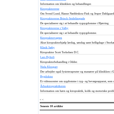
Information om klinikken og behandlinger.
Kiropraktorerne
Om Svend Lund, Hanne Nøddeskou-Fink og Jesper Dahlgaard
Kiropraktorerne Brinck-Seidelinsgade
De specialiserer sig i at behandle rygsygdomme i Hjørring.
Kiropraktorerne i Valby
De specialiserer sig i at behandle rygsygdomme.
Kiropraktorvagten
Akut kiropraktorhjælp lørdag, søndag samt helligdage i Stor
Klinik Sæby
Kiropraktor Scott Torkelsen D.C.
Lars Hyltoft
Kiropraktorbehandling i Odder.
Niela Klougart
Der arbejder også fysioterapeuter og massører på klinikken i 
Rygdoktor
Et videnscenter om sygdomme i ryg- og bevægeapparat, som ud
Århuskiropraktikeren
Information om børn og kiropraktik, kolik og motoriske prob
< <
Seneste 10 artikler