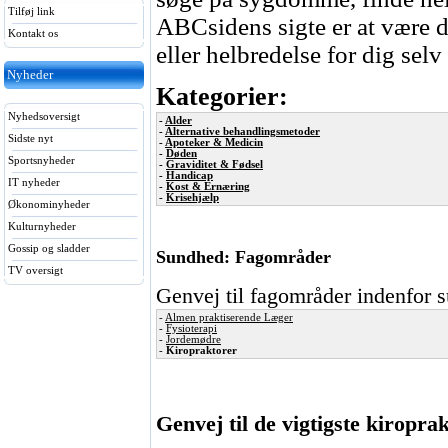
Tilføj link
ABCsidens sigte er at være di
Kontakt os
eller helbredelse for dig selv
Nyheder
Kategorier:
Nyhedsoversigt
-
Alder
-
Alternative behandlingsmetoder
Sidste nyt
-
Apoteker & Medicin
-
Døden
Sportsnyheder
-
Graviditet & Fødsel
-
Handicap
IT nyheder
-
Kost & Ernæring
-
Krisehjælp
Økonominyheder
Kulturnyheder
Gossip og sladder
Sundhed: Fagområder
TV oversigt
Genvej til fagområder indenfor 
-
Almen praktiserende Læger
-
Fysioterapi
-
Jordemødre
-
Kiropraktorer
Genvej til de vigtigste kiroprak