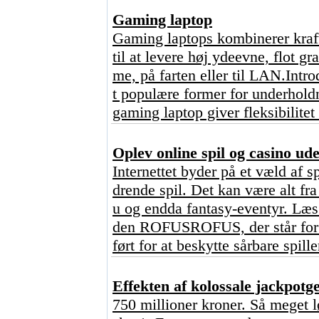
Gaming laptop
Gaming laptops kombinerer kraft
til at levere høj ydeevne, flot g
me, på farten eller til LAN.Intr
t populære former for underhold
gaming laptop giver fleksibilitet
Oplev online spil og casino u
Internettet byder på et væld af s
drende spil. Det kan være alt fr
u og endda fantasy-eventyr. Læs 
den ROFUSROFUS, der står for ?
ført for at beskytte sårbare spill
Effekten af kolossale jackpot
750 millioner kroner. Så meget l