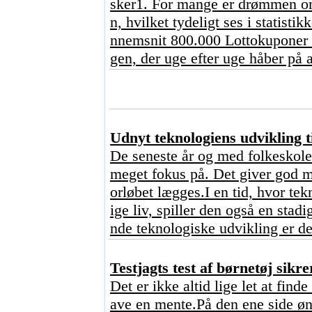
sker1. For mange er drømmen om 
n, hvilket tydeligt ses i statisti
nnemsnit 800.000 Lottokuponer o
gen, der uge efter uge håber på a
Udnyt teknologiens udvikling ti
De seneste år og med folkeskoler
meget fokus på. Det giver god me
orløbet lægges.I en tid, hvor tekn
ige liv, spiller den også en stad
nde teknologiske udvikling er de
Testjagts test af børnetøj sikre
Det er ikke altid lige let at find
ave en mente.På den ene side ønsk