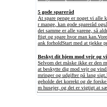
5 gode spareråd
At spare penge er noget vi alle 
r mange, kan gode spareråd også
det samme er alle varene, så ald
ftigt og spare hvor man kan.Vore
ank forholdStart med at tjekke p
Beskyt dit hjem mod vejr og vi
Selvom det måske ikke er den mes
at beskytte dig mod vejr og vind
mringer og udgifter på lang sigt
geholde det korrekt og de forskel
m husejer, og det er vigtigt at sæt