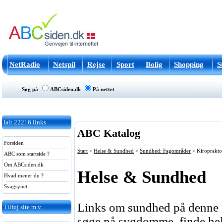
NetRadio
Netspil
Rejse
Sport
Bolig
Shopping
S
Søg på
ABCsiden.dk
På nettet
Ialt
22216
links
ABC Katalog
Forsiden
Start
>
Helse & Sundhed
>
Sundhed: Fagområder
>
Kiroprakto
ABC som startside ?
Om ABCsiden.dk
Helse & Sundhed
Hvad mener du ?
Svagsynet
Links om sundhed på denne si
Tilføj site m.v.
søge på sygdomme, finde hels