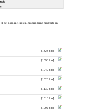
orie
ie
til det nordlige Indien. Erobringerne medførte en
[1328 hits]
[1096 hits]
[1049 hits]
[1026 hits]
[1130 hits]
[1016 hits]
[1002 hits]