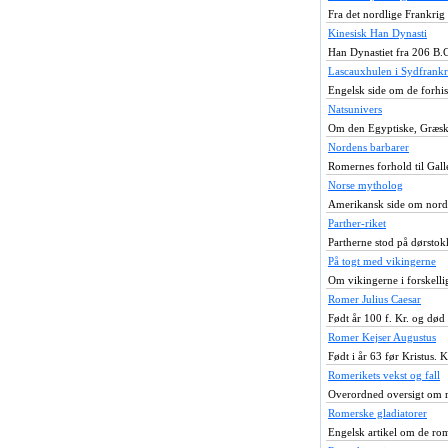
Fra det nordlige Frankrig 
Kinesisk Han Dynasti
Han Dynastiet fra 206 B.C
Lascauxhulen i Sydfrankr
Engelsk side om de forhist
Natsunivers
Om den Egyptiske, Græsk
Nordens barbarer
Romernes forhold til Gal
Norse mytholog
Amerikansk side om nord
Parther-riket
Partherne stod på dørstok
På togt med vikingerne
Om vikingerne i forskellig
Romer Julius Caesar
Født år 100 f. Kr. og død
Romer Kejser Augustus
Født i år 63 før Kristus. Ke
Romerikets vekst og fall
Overordned oversigt om r
Romerske gladiatorer
Engelsk artikel om de rom