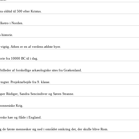
a oldtid til 500 efter Kristus.
lketro i Norden.
 historie.
 vigtig. Athen er en af verdens ældste byer.
rie fra 10000 BC til i dag.
billeder af forskellige arkæologiske sites fra Grækenland.
ogter. Projektarbejde fra 9. klasse.
sper Rüdiger, Sandra Sencindiver og Søren Stranne.
onnesiske Krig.
rske hær og flåde i England.
g de første mennesker sig ned i området omkring det, der skulle blive Rom.