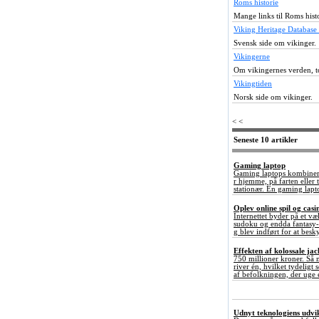
Roms historie
Mange links til Roms histo
Viking Heritage Database 
Svensk side om vikinger.
Vikingerne
Om vikingernes verden, to
Vikingtiden
Norsk side om vikinger.
< <
Seneste 10 artikler
Gaming laptop
Gaming laptops kombinerer
r hjemme, på farten elle
stationær. En gaming lapto
Oplev online spil og ca
Internettet byder på et væ
sudoku og endda fantasy-e
g blev indført for at besky
Effekten af kolossale ja
750 millioner kroner. Så 
river én, hvilket tydeligt
af befolkningen, der uge e
Udnyt teknologiens udvikl