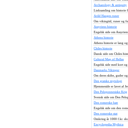
Archaeology & antiquity
Linksamling om historie fr
Arild Hauges runer
Om vikingtid, runer og fo
Assyriens historie
Engelsk side om Assyriens
Athens historie
Athens historie er lang og
Chiles historie
Dansk side om Chiles histo
Cultural Map of Hellas
Engelsk side med kort og 
Danmarks Vikinger
Om deres skibe, guder og t
Den græske mytologi
Hjemmeside er lavet af Je
Den Peloponnesiske Krig
Svensk side om Den Pelop
Den romerske hær
Engelsk side om den rome
Den romerske stat
Omkring år 1000 f.kr. slo
Encyclopedia Mythica