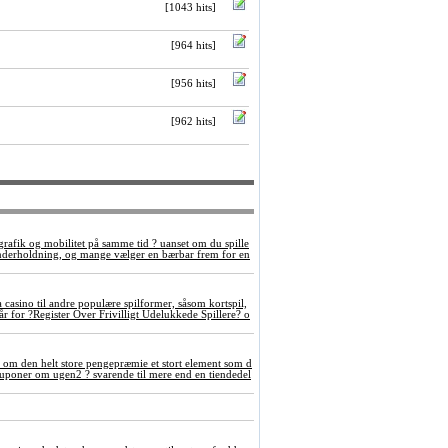
[1043 hits]
[964 hits]
[956 hits]
[962 hits]
grafik og mobilitet på samme tid ? uanset om du spille
underholdning, og mange vælger en bærbar frem for en
a casino til andre populære spilformer, såsom kortspil,
 for ?Register Over Frivilligt Udelukkede Spillere? o
 om den helt store pengepræmie et stort element som d
tokuponer om ugen2 ? svarende til mere end en tiendedel