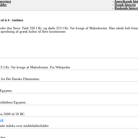
merriget
-
Amerikansk hist
alder
-
Dansk historie
-
Ruslands histor
 til år 0 - Antikken
der den Store. Født 356 f.Kr. og døde 323 f.Kr. Var konge af Makedonien. Han nåede helt frem 
 spredning af græsk kultur til flere kontinenter.
23 f.Kr. Var konge af Makedonien. Fra Wikipedia.
 fra Det Danske Filminstitut.
 Egypten.
oldtidens Egypten.
ra 2000 til 50 BC.
ook
nde indeks over middelalderkilder.
iden.