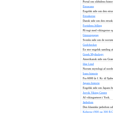
Portal om oldtidens histor
Etruscans
Engelsk side om den etrus
Etruskerne
Dansk side om den etruski
Fortidens Jelling
På togt med vikingerne og
Ginnungagap
Svenks side om de norrøn
Godchecker
En stor engelsk samling af
Greek Mythology
Amerikansk side om Græs
Idar Lind
Norrøn mytologi af nord
Irans historie
Fra 6000 år f. Kr. til Sja
Japans historie
Engelsk side om Japans hi
Jorvik Viking Centre
Af vikingseteret i York.
Jødedom
Den klassiske jødedom udf
Kelterne (900 og 300 B.C