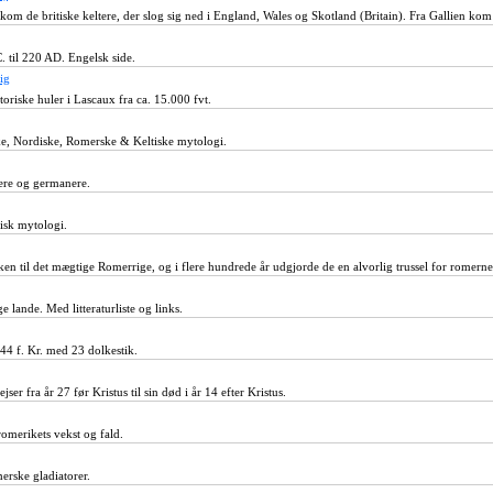
kom de britiske keltere, der slog sig ned i England, Wales og Skotland (Britain). Fra Gallien kom 
. til 220 AD. Engelsk side.
ig
oriske huler i Lascaux fra ca. 15.000 fvt.
e, Nordiske, Romerske & Keltiske mytologi.
lere og germanere.
isk mytologi.
ken til det mægtige Romerrige, og i flere hundrede år udgjorde de en alvorlig trussel for romern
e lande. Med litteraturliste og links.
 44 f. Kr. med 23 dolkestik.
jser fra år 27 før Kristus til sin død i år 14 efter Kristus.
omerikets vekst og fald.
erske gladiatorer.