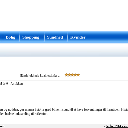
Bolig
Shopping
Sundhed
Kvinder
Håndplukkede kvalitetslinks ... :
il år 0 - Antikken
n og nutiden, gør at man i større grad bliver i stand til at have forventninger til fremtiden. Hist
den bedste linksamling til reflektion.
kken
-
5. År 1914 - år