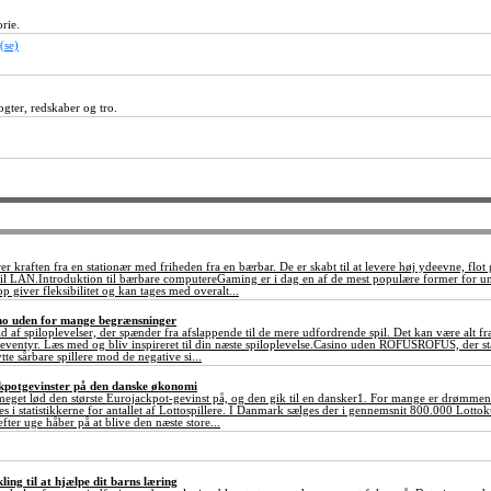
rie.
(se)
gter, redskaber og tro.
 kraften fra en stationær med friheden fra en bærbar. De er skabt til at levere høj ydeevne, flot 
r til LAN.Introduktion til bærbare computereGaming er i dag en af de mest populære former for 
p giver fleksibilitet og kan tages med overalt...
sino uden for mange begrænsninger
ld af spiloplevelser, der spænder fra afslappende til de mere udfordrende spil. Det kan være alt fr
ventyr. Læs med og bliv inspireret til din næste spiloplevelse.Casino uden ROFUSROFUS, der står
tte sårbare spillere mod de negative si...
ckpotgevinster på den danske økonomi
meget lød den største Eurojackpot-gevinst på, og den gik til en dansker1. For mange er drømmen
 ses i statistikkerne for antallet af Lottospillere. I Danmark sælges der i gennemsnit 800.000 Lot
fter uge håber på at blive den næste store...
ing til at hjælpe dit barns læring