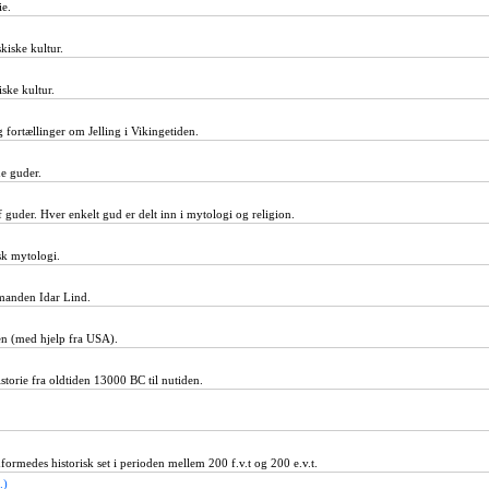
ie.
kiske kultur.
ske kultur.
 fortællinger om Jelling i Vikingetiden.
e guder.
 guder. Hver enkelt gud er delt inn i mytologi og religion.
k mytologi.
manden Idar Lind.
hen (med hjelp fra USA).
storie fra oldtiden 13000 BC til nutiden.
ormedes historisk set i perioden mellem 200 f.v.t og 200 e.v.t.
.)