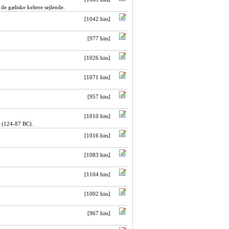
de gæliske keltere sejlende.
[1042 hits]
[977 hits]
[1026 hits]
[1071 hits]
[957 hits]
[1010 hits]
e (124-87 BC).
[1016 hits]
[1083 hits]
[1104 hits]
[1002 hits]
[967 hits]