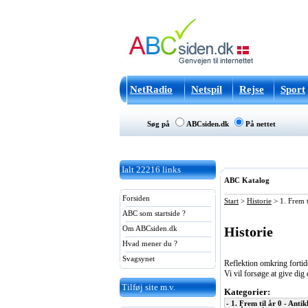
NetRadio
Netspil
Rejse
Sport
Søg på
ABCsiden.dk
På nettet
Ialt
22216
links
ABC Katalog
Forsiden
Start
>
Historie
>
1. Frem t
ABC som startside ?
Historie
Om ABCsiden.dk
Hvad mener du ?
Svagsynet
Reflektion omkring fortide
Vi vil forsøge at give dig 
Tilføj site m.v.
Kategorier:
- 1. Frem til år 0 - Anti