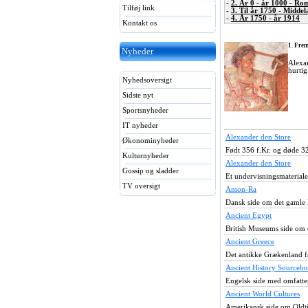
-
2. År 0 - år 1000 - Ro
Tilføj link
-
3. Til år 1750 - Middel
-
4. År 1750 - år 1914
Kontakt os
1. Frem
Nyheder
Alexan
hurtig
Nyhedsoversigt
Sidste nyt
Sportsnyheder
IT nyheder
Alexander den Store
Økonominyheder
Født 356 f.Kr. og døde 3
Kulturnyheder
Alexander den Store
Gossip og sladder
Et undervisningsmateriale
TV oversigt
Amon-Ra
Dansk side om det gamle
Ancient Egypt
British Museums side om 
Ancient Greece
Det antikke Grækenland f
Ancient History Sourceb
Engelsk side med omfatte
Ancient World Cultures
Amerikansk side om Oldt