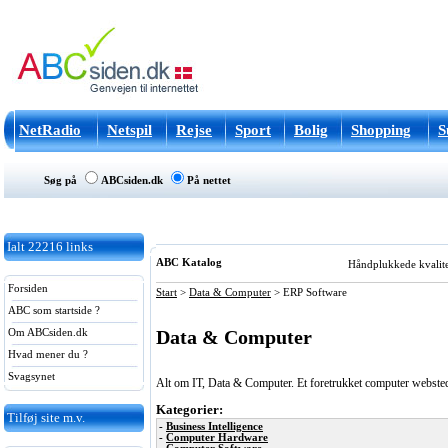
NetRadio
Netspil
Rejse
Sport
Bolig
Shopping
S
Søg på
ABCsiden.dk
På nettet
Ialt
22216
links
ABC Katalog
Håndplukkede kvalitets
Forsiden
Start
>
Data & Computer
>
ERP Software
ABC som startside ?
Data & Computer
Om ABCsiden.dk
Hvad mener du ?
Svagsynet
Alt om IT, Data & Computer. Et foretrukket computer websted 
Kategorier:
Tilføj site m.v.
-
Business Intelligence
-
Computer Hardware