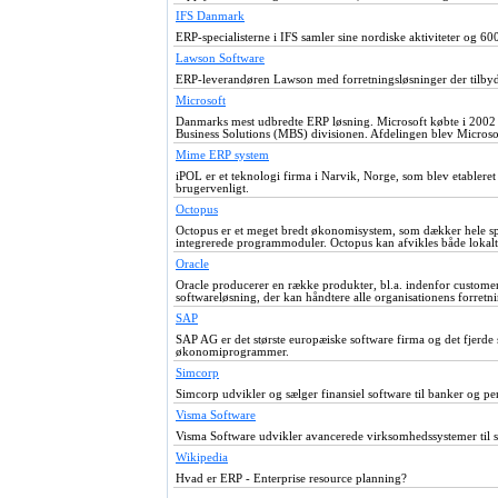
IFS Danmark
ERP-specialisterne i IFS samler sine nordiske aktiviteter og 60
Lawson Software
ERP-leverandøren Lawson med forretningsløsninger der tilbyde
Microsoft
Danmarks mest udbredte ERP løsning. Microsoft købte i 2002
Business Solutions (MBS) divisionen. Afdelingen blev Microsof
Mime ERP system
iPOL er et teknologi firma i Narvik, Norge, som blev etabler
brugervenligt.
Octopus
Octopus er et meget bredt økonomisystem, som dækker hele spek
integrerede programmoduler. Octopus kan afvikles både lokalt e
Oracle
Oracle producerer en række produkter, bl.a. indenfor customer
softwareløsning, der kan håndtere alle organisationens forretn
SAP
SAP AG er det største europæiske software firma og det fjerde
økonomiprogrammer.
Simcorp
Simcorp udvikler og sælger finansiel software til banker og p
Visma Software
Visma Software udvikler avancerede virksomhedssystemer til st
Wikipedia
Hvad er ERP - Enterprise resource planning?