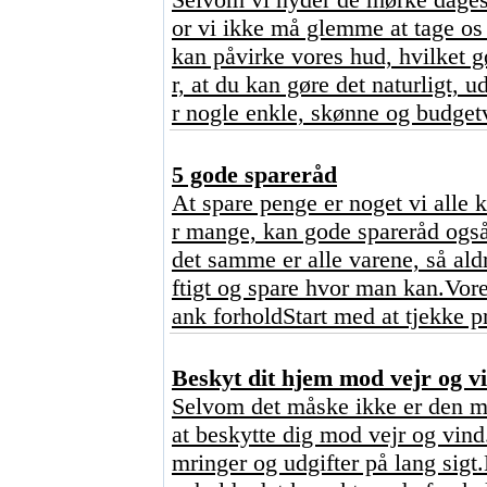
or vi ikke må glemme at tage os 
kan påvirke vores hud, hvilket 
r, at du kan gøre det naturligt,
r nogle enkle, skønne og budgetv
5 gode spareråd
At spare penge er noget vi alle 
r mange, kan gode spareråd også
det samme er alle varene, så ald
ftigt og spare hvor man kan.Vore
ank forholdStart med at tjekke p
Beskyt dit hjem mod vejr og vi
Selvom det måske ikke er den mes
at beskytte dig mod vejr og vind
mringer og udgifter på lang sigt