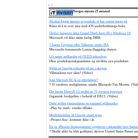
< <
Norges største iT netsted
Nå skal Apple lansere et produkt vi har ventet lenge på
Klare til å ta over stua med iOS underholdnings-boks.
Derfor fungerer ikke Grand Theft Auto III i Windows 10
Microsoft vil ikke støtte farlig DRM.
? Ingen Cityman eller Talkman under IFA
Microsofts kommende Lumia-flaggskip drøyer.
LG satser milliarder på OLED-teknologi
Øker produksjonskapasiteten og utvikler nye produkter.
Sjekk ut Google-roboten på tur i skogen
Villmarkens nye sånn?
(Video)
Kan Warcraft III få en etterfølger?
? Vi vurderer mulighetene, uttaler Blizzards Tim Morten.
(Vid
Det første DirectX 12-spillet er
75 prosent kjappere
Gigantisk forskjellen i forhold til DX11.
(Video)
Dette spillet gjeninnfører en gammel spillmodus
«Play by mail» vender tilbake.
Modulmobilen til Google utsatt igjen
«Project Ara» kommer ikke i år.
Ett av iPhones designpatenter opphevet i søksmålet mot Sams
? Skulle aldri ha blitt godkjent, skriver United States Patent 