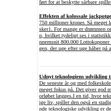
ført for at beskytte sårbare spill
Effekten af kolossale jackpot
750 millioner kroner. Så meget l
sker1. For mange er drømmen om 
n, hvilket tydeligt ses i statisti
nnemsnit 800.000 Lottokuponer o
gen, der uge efter uge håber på a
Udnyt teknologiens udvikling ti
De seneste år og med folkeskoler
meget fokus på. Det giver god me
orløbet lægges.I en tid, hvor tekn
ige liv, spiller den også en stad
nde teknologiske udvikling er de