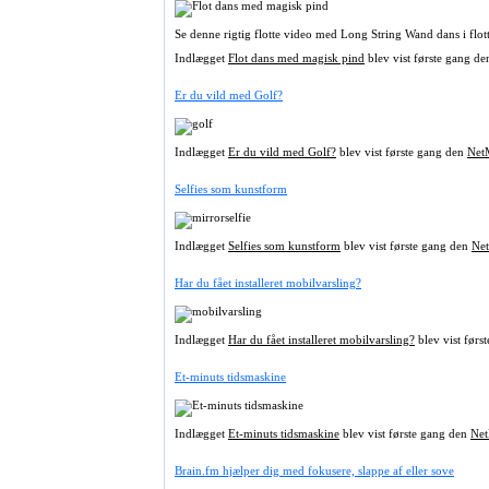
Se denne rigtig flotte video med Long String Wand dans i flott
Indlægget
Flot dans med magisk pind
blev vist første gang d
Er du vild med Golf?
Indlægget
Er du vild med Golf?
blev vist første gang den
Net
Selfies som kunstform
Indlægget
Selfies som kunstform
blev vist første gang den
Net
Har du fået installeret mobilvarsling?
Indlægget
Har du fået installeret mobilvarsling?
blev vist førs
Et-minuts tidsmaskine
Indlægget
Et-minuts tidsmaskine
blev vist første gang den
Net
Brain.fm hjælper dig med fokusere, slappe af eller sove