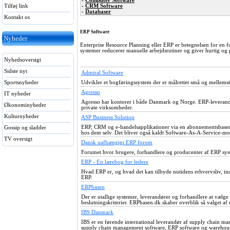
-
Computer Software
Tilføj link
-
CRM Software
-
Databaser
Kontakt os
ERP Software
Nyheder
Enterprise Resource Planning eller ERP er betegnelsen for en 
systemer reducerer manuelle arbejdsrutiner og giver hurtig og 
Nyhedsoversigt
Sidste nyt
Admiral Software
Sportsnyheder
Udvikler et bogføringssystem der er målrettet små og mellems
Agresso
IT nyheder
Agresso har kontorer i både Danmark og Norge. ERP-leverandøre
Økonominyheder
private virksomheder.
Kulturnyheder
ASP Business Solution
ERP, CRM og e-handelsapplikationer via en abonnementsbaseret 
Gossip og sladder
hos dem selv. Det bliver også kaldt Software-As-A-Service-m
TV oversigt
Dansk uafhængigt ERP forum
Forumet hvor brugere, forhandlere og producenter af ERP sy
ERP - En lærebog for ledere
Hvad ERP er, og hvad det kan tilbyde nutidens erhvervsliv, ind
ERP.
ERPbasen
Der er utallige systemer, leverandører og forhandlere at vælge
beslutningskriterier. ERPbasen.dk skaber overblik så valget af 
IBS Danmark
IBS er en førende international leverandør af supply chain m
supply chain management software, ERP software og warehou