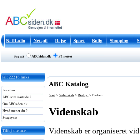
NetRadio
Netspil
Rejse
Sport
Bolig
Shopping
S
Søg på
ABCsiden.dk
På nettet
Ialt
22216
links
ABC Katalog
Forsiden
Start
>
Videnskab
>
Biologi
>
Biokemi
ABC som startside ?
Om ABCsiden.dk
Videnskab
Hvad mener du ?
Svagsynet
Videnskab er organiseret vid
Tilføj site m.v.