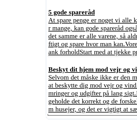
5 gode spareråd
At spare penge er noget vi alle 
r mange, kan gode spareråd også
det samme er alle varene, så ald
ftigt og spare hvor man kan.Vore
ank forholdStart med at tjekke p
Beskyt dit hjem mod vejr og vi
Selvom det måske ikke er den mes
at beskytte dig mod vejr og vind
mringer og udgifter på lang sigt
geholde det korrekt og de forskel
m husejer, og det er vigtigt at sæt