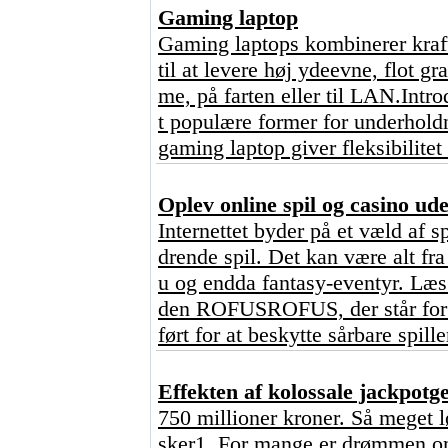
Gaming laptop
Gaming laptops kombinerer kraft
til at levere høj ydeevne, flot g
me, på farten eller til LAN.Intr
t populære former for underhold
gaming laptop giver fleksibilitet
Oplev online spil og casino u
Internettet byder på et væld af s
drende spil. Det kan være alt fr
u og endda fantasy-eventyr. Læs 
den ROFUSROFUS, der står for ?
ført for at beskytte sårbare spill
Effekten af kolossale jackpot
750 millioner kroner. Så meget l
sker1. For mange er drømmen om 