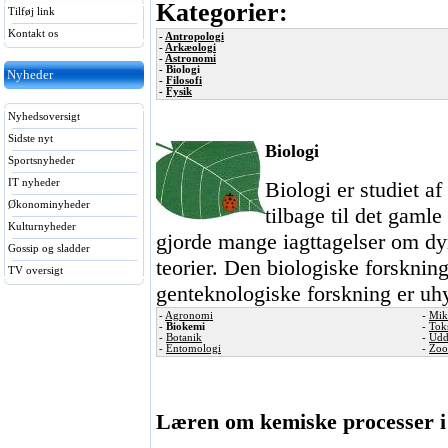
Kategorier:
Tilføj link
Kontakt os
-
Antropologi
-
Arkæologi
-
Astronomi
- Biologi
Nyheder
-
Filosofi
-
Fysik
Nyhedsoversigt
Sidste nyt
Biologi
Sportsnyheder
Biologi er studiet af
IT nyheder
Økonominyheder
tilbage til det gamle
Kulturnyheder
gjorde mange iagttagelser om dyr
Gossip og sladder
teorier. Den biologiske forskning
TV oversigt
genteknologiske forskning er uhy
-
Agronomi
-
Mik
-
Biokemi
-
Tok
-
Botanik
-
Udd
-
Entomologi
-
Zoo
Læren om kemiske processer i