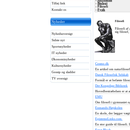
-
Astronomi
Tilføj link
-
Biologi
- Filosofi
Kontakt os
-
Fysik
Nyheder
Filosofi
Filosofi af
sig filosof
Nyhedsoversigt
Sidste nyt
Sportsnyheder
IT nyheder
Økonominyheder
Cosmo.dk
Kulturnyheder
En artikel om naturfilosof
Gossip og sladder
Dansk Filosofisk Selskab
TV oversigt
Formål er at befæste filo
Det Kongelige Bibliotek
Hovedbestræbelsen er at a
EMU
Om filosofi i gymnasiet o
Enmands-Højskolen
En skole, der lægger vægt
EpistemeLinks.com.
En stor guide til filosofi
Ernst Bloch