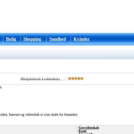
Bolig
Shopping
Sundhed
Kvinder
Håndplukkede kvalitetslinks ... :
fi
viden. Internet og videnskab er som skabt for hinanden.
-
Geovidenskab
-
Kemi