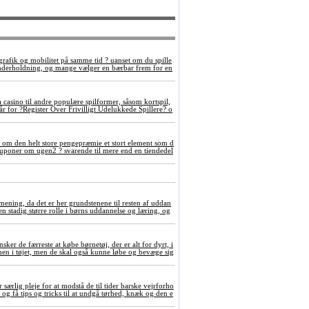
grafik og mobilitet på samme tid ? uanset om du spille
underholdning, og mange vælger en bærbar frem for en
a casino til andre populære spilformer, såsom kortspil,
 for ?Register Over Frivilligt Udelukkede Spillere? o
 om den helt store pengepræmie et stort element som d
tokuponer om ugen2 ? svarende til mere end en tiendedel
ening, da det er her grundstenene til resten af uddan
 en stadig større rolle i børns uddannelse og læring, og
nsker de færreste at købe børnetøj, der er alt for dyrt, i
rmen i tøjet, men de skal også kunne løbe og bevæge sig
særlig pleje for at modstå de til tider barske vejrforho
og få tips og tricks til at undgå tørhed, knæk og den e