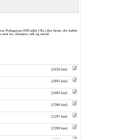
s var Pythagoras (500-tallet f.Kr.) den første, der kaldte
r som tro, eksistens, etik og moral.
[2426 hits]
[2605 hits]
[2483 hits]
[2366 hits]
[2297 hits]
[2399 hits]