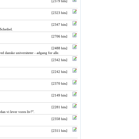
[2379 hits]
[2323 hits]
[2347 hits]
 Scheibel.
[2706 hits]
[2488 hits]
d danske universiteter - adgang for alle.
[2342 hits]
[2242 hits]
[2370 hits]
[2149 hits]
[2281 hits]
dan vi lever vores liv?".
[2358 hits]
[2311 hits]