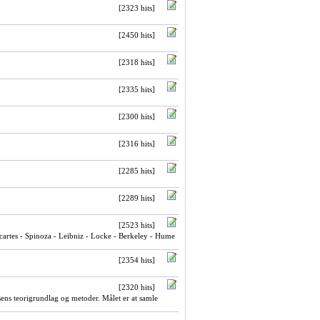
[2323 hits]
[2450 hits]
[2318 hits]
[2335 hits]
[2300 hits]
[2316 hits]
[2285 hits]
[2289 hits]
[2523 hits]
cartes - Spinoza - Leibniz - Locke - Berkeley - Hume
[2354 hits]
[2320 hits]
sens teorigrundlag og metoder. Målet er at samle