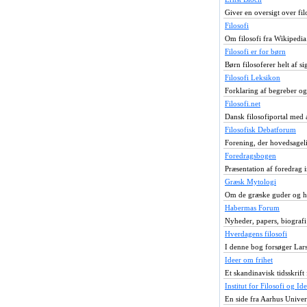
Giver en oversigt over fil
Filosofi
Om filosofi fra Wikipedia
Filosofi er for børn
Børn filosoferer helt af s
Filosofi Leksikon
Forklaring af begreber og 
Filosofi.net
Dansk filosofiportal med 
Filosofisk Debatforum
Forening, der hovedsageli
Foredragsbogen
Præsentation af foredrag 
Græsk Mytologi
Om de græske guder og he
Habermas Forum
Nyheder, papers, biograf
Hverdagens filosofi
I denne bog forsøger Lars 
Ideer om frihet
Et skandinavisk tidsskrift
Institut for Filosofi og Ide
En side fra Aarhus Universi