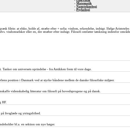
-
Lingvistik
-
Matematik
-
Nanoteknologi
-
Psykologi
 græsk filein: at elske, holde af, stræbe efter + sofia: visdom, erkendelse, indsigt. Ifølge Aristotele
, dvs. visdomselsker eller en, der stræber efter indsigt. Filosofi omfatter tænkning indenfor område
i. Tanker om universets oprindelse - fra Antikken frem til vore dage.
sofiens position i Danmark ved at styrke båndene mellem de danske filosofiske miljøer.
nskaffe videnskabelig litteratur om filosofi på hovedsprogene og på dansk.
g HF.
 på livsglæde og ytringsfrihed.
. Indeholder bl.a. en sektion om nye bøger.