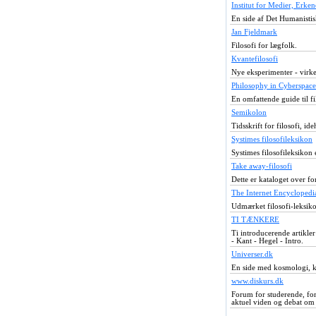
Institut for Medier, Erke
En side af Det Humanistis
Jan Fjeldmark
Filosofi for lægfolk.
Kvantefilosofi
Nye eksperimenter - virke
Philosophy in Cyberspace
En omfattende guide til fi
Semikolon
Tidsskrift for filosofi, id
Systimes filosofileksikon
Systimes filosofileksikon er
Take away-filosofi
Dette er kataloget over fo
The Internet Encyclopedi
Udmærket filosofi-leksikon
TI TÆNKERE
Ti introducerende artikle
- Kant - Hegel - Intro.
Universer.dk
En side med kosmologi, kv
www.diskurs.dk
Forum for studerende, for
aktuel viden og debat om