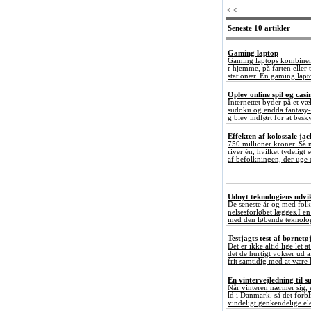
< <
Seneste 10 artikler
Gaming laptop
Gaming laptops kombinerer
r hjemme, på farten elle
stationær. En gaming lapto
Oplev online spil og ca
Internettet byder på et væ
sudoku og endda fantasy-e
g blev indført for at besky
Effekten af kolossale ja
750 millioner kroner. Så 
river én, hvilket tydeligt
af befolkningen, der uge e
Udnyt teknologiens udvikl
De seneste år og med folk
nelsesforløbet lægges.I en 
med den løbende teknolog
Testjagts test af børnetø
Det er ikke altid lige let 
det de hurtigt vokser ud 
frit samtidig med at være 
En vintervejledning til s
Når vinteren nærmer sig, e
ld i Danmark, så det forb
vindeligt genkendelige elek