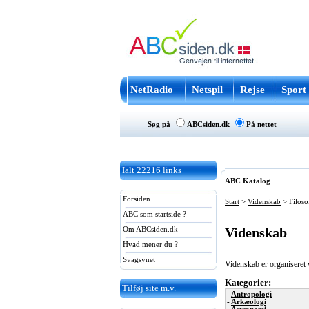
NetRadio
Netspil
Rejse
Sport
Søg på
ABCsiden.dk
På nettet
Ialt
22216
links
ABC Katalog
Forsiden
Start
>
Videnskab
>
Filoso
ABC som startside ?
Videnskab
Om ABCsiden.dk
Hvad mener du ?
Svagsynet
Videnskab er organiseret 
Kategorier:
Tilføj site m.v.
-
Antropologi
-
Arkæologi