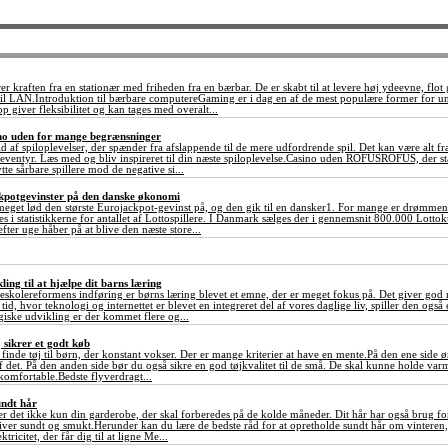
 kraften fra en stationær med friheden fra en bærbar. De er skabt til at levere høj ydeevne, flot 
r til LAN.Introduktion til bærbare computereGaming er i dag en af de mest populære former for 
p giver fleksibilitet og kan tages med overalt...
sino uden for mange begrænsninger
ld af spiloplevelser, der spænder fra afslappende til de mere udfordrende spil. Det kan være alt fr
ventyr. Læs med og bliv inspireret til din næste spiloplevelse.Casino uden ROFUSROFUS, der står
tte sårbare spillere mod de negative si...
ckpotgevinster på den danske økonomi
meget lød den største Eurojackpot-gevinst på, og den gik til en dansker1. For mange er drømmen
 ses i statistikkerne for antallet af Lottospillere. I Danmark sælges der i gennemsnit 800.000 Lot
fter uge håber på at blive den næste store...
ing til at hjælpe dit barns læring
eskolereformens indføring er børns læring blevet et emne, der er meget fokus på. Det giver god m
tid, hvor teknologi og internettet er blevet en integreret del af vores daglige liv, spiller den også
iske udvikling er der kommet flere og...
j sikrer et godt køb
at finde tøj til børn, der konstant vokser. Der er mange kriterier at have en mente.På den ene side ø
af det. På den anden side bør du også sikre en god tøjkvalitet til de små. De skal kunne holde va
komfortable.Bedste flyverdragt...
undt hår
r det ikke kun din garderobe, der skal forberedes på de kolde måneder. Dit hår har også brug for 
liver sundt og smukt.Herunder kan du lære de bedste råd for at opretholde sundt hår om vinteren, 
tricitet, der får dig til at ligne Me...