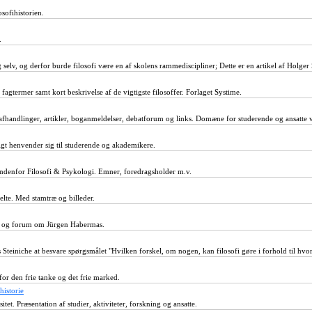
osofihistorien.
.
ig selv, og derfor burde filosofi være en af skolens rammediscipliner; Dette er en artikel af Holger
fagtermer samt kort beskrivelse af de vigtigste filosoffer. Forlaget Systime.
afhandlinger, artikler, boganmeldelser, debatforum og links. Domæne for studerende og ansatte ve
gt henvender sig til studerende og akademikere.
indenfor Filosofi & Psykologi. Emner, foredragsholder m.v.
lte. Med stamtræ og billeder.
i og forum om Jürgen Habermas.
Steiniche at besvare spørgsmålet "Hvilken forskel, om nogen, kan filosofi gøre i forhold til hvor
 for den frie tanke og det frie marked.
historie
tet. Præsentation af studier, aktiviteter, forskning og ansatte.