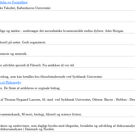
ndelse og Formidling
ke Fakultet, Københavns Universitet.
lige og tænkte - undersøger det surrealistiske kvanteområde endnu dybere. John Horgan.
losofi på nettet. Godt organiseret.
ehistorie og semiotik.
 udviklet specielt til Filosofi. Fra antikken til vor tid.
redrag, som kan bestilles hos filosofistuderende ved Syddansk Universitet.
a of Philosophy
. De fleste af artiklerne er orginale bidrag.
r af Thomas Nygaard Laursen, fil.-stud. ved Syddansk Universitet, Odense: Bacon - Hobbes - Des
antemekanik, M-teori, biologi, filosofi og science fiction.
skere og undervisere, som dagligt brydes med tilegnelse, forståelse og udvikling af diskursanaly
 diskursanalysen i Danmark og Norden.