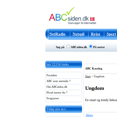
NetRadio
Netspil
Rejse
Sport
Søg på
ABCsiden.dk
På nettet
Ialt
22216
links
ABC Katalog
Forsiden
Start
>
Ungdom
ABC som startside ?
Ungdom
Om ABCsiden.dk
Hvad mener du ?
Svagsynet
En smart og trendy links
Tilføj site m.v.
Alexa