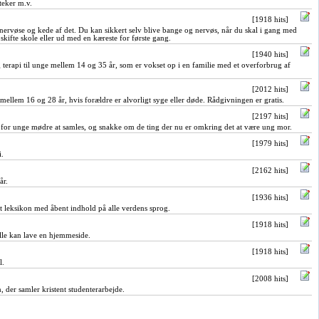
oteker m.v.
[1918 hits]
e nervøse og kede af det. Du kan sikkert selv blive bange og nervøs, når du skal i gang med
 skifte skole eller ud med en kæreste for første gang.
[1940 hits]
 terapi til unge mellem 14 og 35 år, som er vokset op i en familie med et overforbrug af
[2012 hits]
e mellem 16 og 28 år, hvis forældre er alvorligt syge eller døde. Rådgivningen er gratis.
[2197 hits]
 for unge mødre at samles, og snakke om de ting der nu er omkring det at være ung mor.
[1979 hits]
i.
[2162 hits]
år.
[1936 hits]
et leksikon med åbent indhold på alle verdens sprog.
[1918 hits]
alle kan lave en hjemmeside.
[1918 hits]
l.
[2008 hits]
 der samler kristent studenterarbejde.