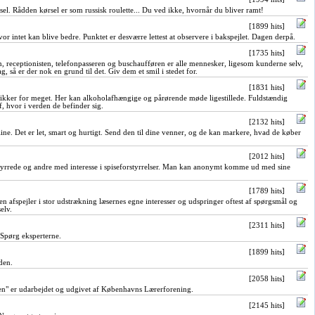
l. Rådden kørsel er som russisk roulette... Du ved ikke, hvornår du bliver ramt!
[1899 hits]
or intet kan blive bedre. Punktet er desværre lettest at observere i bakspejlet. Dagen derpå.
[1735 hits]
 receptionisten, telefonpasseren og buschaufføren er alle mennesker, ligesom kunderne selv,
g, så er der nok en grund til det. Giv dem et smil i stedet for.
[1831 hits]
drikker for meget. Her kan alkoholafhængige og pårørende møde ligestillede. Fuldstændig
 hvor i verden de befinder sig.
[2132 hits]
ine. Det er let, smart og hurtigt. Send den til dine venner, og de kan markere, hvad de køber
[2012 hits]
styrrede og andre med interesse i spiseforstyrrelser. Man kan anonymt komme ud med sine
[1789 hits]
afspejler i stor udstrækning læsernes egne interesser og udspringer oftest af spørgsmål og
elv.
[2311 hits]
 Spørg eksperterne.
[1899 hits]
den.
[2058 hits]
en" er udarbejdet og udgivet af Københavns Lærerforening.
[2145 hits]