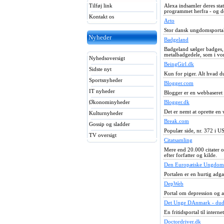
Tilføj link
Alexa indsamler deres sta
programmet herfra - og det
Kontakt os
Arto
Stor dansk ungdomsportal
Nyheder
Badgeland
Badgeland sælger badges,
metalbadgedele, som i vor
Nyhedsoversigt
BeingGirl.dk
Sidste nyt
Kun for piger. Alt hvad du
Sportsnyheder
Blogger.com
IT nyheder
Blogger er en webbaseret 
Økonominyheder
Blogger.dk
Det er nemt at oprette en
Kulturnyheder
Break.com
Gossip og sladder
Populær side, nr. 372 i US
TV oversigt
Citatsamling
Mere end 20.000 citater o
efter forfatter og kilde.
Den Europæiske Ungdoms
Portalen er en hurtig adg
DepWeb
Portal om depression og a
Det Unge DAnmark - dud
En fritidsportal til inter
Doctordriver.dk