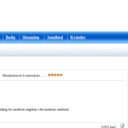
Bolig
Shopping
Sundhed
Kvinder
Håndplukkede kvalitetslinks ... :
amling for moderne ungdom i det moderne samfund.
[1955 hits]