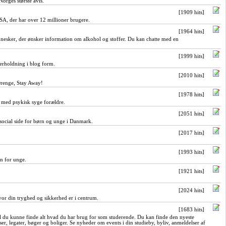
orges største avis.
[1909 hits]
, der har over 12 millioner brugere.
[1964 hits]
nesker, der ønsker information om alkohol og stoffer. Du kan chatte med en
[1999 hits]
rholdning i blog form.
[2010 hits]
Drenge, Stay Away!
[1978 hits]
med psykisk syge forældre.
[2051 hits]
 social side for børn og unge i Danmark.
[2017 hits]
[1993 hits]
n for unge.
[1921 hits]
[2024 hits]
r din tryghed og sikkerhed er i centrum.
[1683 hits]
l du kunne finde alt hvad du har brug for som studerende. Du kan finde den nyeste
r, legater, bøger og boliger. Se nyheder om events i din studieby, byliv, anmeldelser af