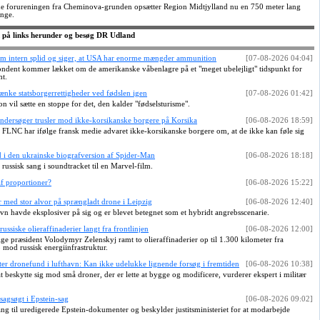
me forureningen fra Cheminova-grunden opsætter Region Midtjylland nu en 750 meter lang
nge.
 på links herunder og besøg DR Udland
om intern splid og siger, at USA har enorme mængder ammunition
[07-08-2026 04:04]
ndent kommer lækket om de amerikanske våbenlagre på et "meget ubelejligt" tidspunkt for
nt.
ænke statsborgerrettigheder ved fødslen igen
[07-08-2026 01:42]
n vil sætte en stoppe for det, den kalder "fødselsturisme".
undersøger trusler mod ikke-korsikanske borgere på Korsika
[06-08-2026 18:59]
e FLNC har ifølge fransk medie advaret ikke-korsikanske borgere om, at de ikke kan føle sig
d i den ukrainske biografversion af Spider-Man
[06-08-2026 18:18]
 russisk sang i soundtracket til en Marvel-film.
af proportioner?
[06-08-2026 15:22]
med stor alvor på sprængladt drone i Leipzig
[06-08-2026 12:40]
vn havde eksplosiver på sig og er blevet betegnet som et hybridt angrebsscenarie.
russiske olieraffinaderier langt fra frontlinjen
[06-08-2026 12:00]
lge præsident Volodymyr Zelenskyj ramt to olieraffinaderier op til 1.300 kilometer fra
b mod russisk energiinfrastruktur.
ter dronefund i lufthavn: Kan ikke udelukke lignende forsøg i fremtiden
[06-08-2026 10:38]
t beskytte sig mod små droner, der er lette at bygge og modificere, vurderer ekspert i militær
sagsøgt i Epstein-sag
[06-08-2026 09:02]
 til uredigerede Epstein-dokumenter og beskylder justitsministeriet for at modarbejde