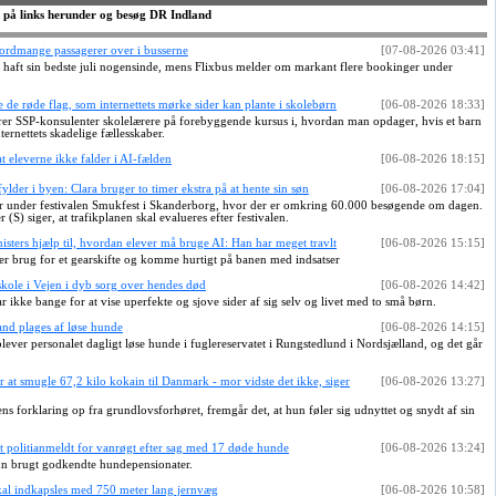
 på links herunder og besøg DR Indland
ordmange passagerer over i busserne
[07-08-2026 03:41]
aft sin bedste juli nogensinde, mens Flixbus melder om markant flere bookinger under
 de røde flag, som internettets mørke sider kan plante i skolebørn
[06-08-2026 18:33]
er SSP-konsulenter skolelærere på forebyggende kursus i, hvordan man opdager, hvis et barn
ternettets skadelige fællesskaber.
 eleverne ikke falder i AI-fælden
[06-08-2026 18:15]
lder i byen: Clara bruger to timer ekstra på at hente sin søn
[06-08-2026 17:04]
er under festivalen Smukfest i Skanderborg, hvor der er omkring 60.000 besøgende om dagen.
(S) siger, at trafikplanen skal evalueres efter festivalen.
nisters hjælp til, hvordan elever må bruge AI: Han har meget travlt
[06-08-2026 15:15]
 er brug for et gearskifte og komme hurtigt på banen med indsatser
skole i Vejen i dyb sorg over hendes død
[06-08-2026 14:42]
 ikke bange for at vise uperfekte og sjove sider af sig selv og livet med to små børn.
and plages af løse hunde
[06-08-2026 14:15]
plever personalet dagligt løse hunde i fuglereservatet i Rungstedlund i Nordsjælland, og det går
or at smugle 67,2 kilo kokain til Danmark - mor vidste det ikke, siger
[06-08-2026 13:27]
s forklaring op fra grundlovsforhøret, fremgår det, at hun føler sig udnyttet og snydt af sin
vet politianmeldt for vanrøgt efter sag med 17 døde hunde
[06-08-2026 13:24]
kun brugt godkendte hundepensionater.
al indkapsles med 750 meter lang jernvæg
[06-08-2026 10:58]