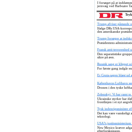
I forsøget på at inddæm
jernvæg ved Harboøre Ta
Tryk
Trump afviser påstande 
Ifølge DRs USA-korrespo
den amerikanske præside
Trump forsøger at indskr
Præsidentens administratio
Fransk anti-terrorenhed 
Den separatistiske grupp
sikre på øen.
Russisk sang er klippet u
For første gang indgår en
Er Ceuta-sagen blæst ud 
Københavns Lufthavn ser 
Dronen i den tyske luftha
Zelenskyj: Vi har ramt to 
Ukrainske styrker har ifø
frontlinjen i et nyt angre
Tysk indenrigsminister ef
Det kan være vanskeligt a
teknologi.
USA?s justitsministerium 
New Mexico kræver adgang
efterforskningen.