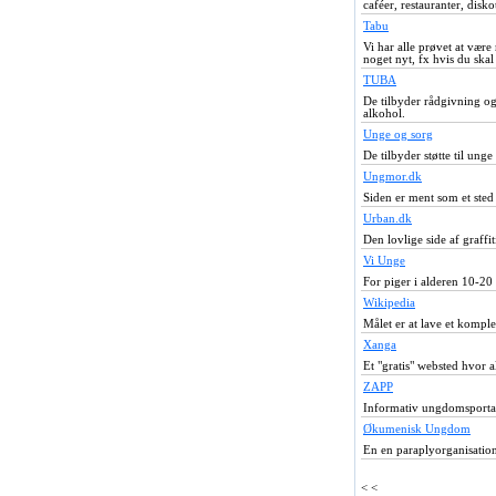
caféer, restauranter, disk
Tabu
Vi har alle prøvet at vær
noget nyt, fx hvis du skal
TUBA
De tilbyder rådgivning og
alkohol.
Unge og sorg
De tilbyder støtte til ung
Ungmor.dk
Siden er ment som et sted
Urban.dk
Den lovlige side af graffit
Vi Unge
For piger i alderen 10-20 
Wikipedia
Målet er at lave et kompl
Xanga
Et "gratis" websted hvor 
ZAPP
Informativ ungdomsporta
Økumenisk Ungdom
En en paraplyorganisation,
< <