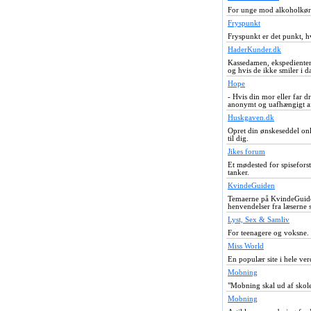
For unge mod alkoholkørse
Fryspunkt
Fryspunkt er det punkt, hv
HaderKunder.dk
Kassedamen, ekspedienten,
og hvis de ikke smiler i da
Hope
- Hvis din mor eller far 
anonymt og uafhængigt af,
Huskgaven.dk
Opret din ønskeseddel onl
til dig.
Jikes forum
Et mødested for spisefor
tanker.
KvindeGuiden
Temaerne på KvindeGuiden 
henvendelser fra læserne s
Lyst, Sex & Samliv
For teenagere og voksne.
Miss World
En populær site i hele ver
Mobning
"Mobning skal ud af skol
Mobning