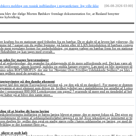
ødskovs melding om russisk indblanding i migrantkrisen: Jeg ville ikke
[06-08-2026 03:00]
a blev der ifølge Morten Bødskov fremlagt dokumentation for, at Rusland benytter
føre hybridkrig.
 kraften fra en stationær med friheden fra en bærbar. De er skabt til at levere høj ydeevne, flo
samme tid ? uanset om du spiller hjemme, på farten eller til LAN.Introduktion til bærbare compu
f de mest populære former for underholdning, og mange vælger en bærbar frem for en stationæ
fleksibilitet og kan tages med overalt...
sino uden for mange begrænsninger
ld af spiloplevelser, der spænder fra afslappende til de mere udfordrende spil. Det kan være alt
ære spilformer, såsom kortspil, sudoku og endda fantasy-eventyr. Læs med og bliv inspireret til
asino uden ROFUSROFUS, der står for ?Register Over Frivilligt Udelukkede Spillere? og blev i
are spillere mod de negative si...
ckpotgevinster på den danske økonomi
meget lød den største Eurojackpot-gevinst på, og den gik til en dansker1. For mange er drømm
præmie et stort element som driver én, hvilket tydeligt ses i statistikkerne for antallet af Lottos
 der i gennemsnit 800.000 Lottokuponer om ugen2 ? svarende til mere end en tiendedel af bef
ge håber på at blive den næste store...
ing til at hjælpe dit barns læring
eskolereformens indføring er børns læring blevet et emne, der er meget fokus på. Det giver go
undstenene til resten af uddannelsesforløbet lægges.I en tid, hvor teknologi og internettet er bl
vores daglige liv, spiller den også en stadig større rolle i børns uddannelse og læring, og med de
vikling er der kommet flere og...
j sikrer et godt køb