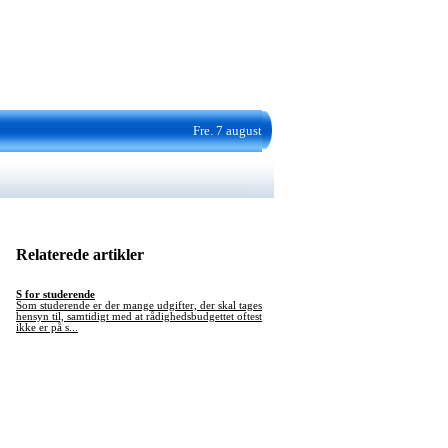
Fre. 7 august
Relaterede artikler
S for studerende
Som studerende er der mange udgifter, der skal tages
hensyn til, samtidigt med at rådighedsbudgettet oftest
ikke er på s...