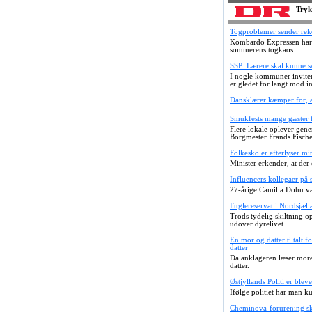
Tryk
Togproblemer sender rek
Kombardo Expressen har h
sommerens togkaos.
SSP: Lærere skal kunne se
I nogle kommuner inviter
er gledet for langt mod in
Dansklærer kæmper for, at
Smukfests mange gæster fy
Flere lokale oplever gen
Borgmester Frands Fischer 
Folkeskoler efterlyser mi
Minister erkender, at der
Influencers kollegaer på 
27-årige Camilla Dohn var
Fuglereservat i Nordsjæll
Trods tydelig skiltning o
udover dyrelivet.
En mor og datter tiltalt f
datter
Da anklageren læser moren
datter.
Østjyllands Politi er ble
Ifølge politiet har man 
Cheminova-forurening sk