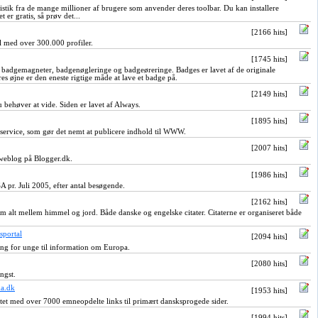
tistik fra de mange millioner af brugere som anvender deres toolbar. Du kan installere
 er gratis, så prøv det...
[2166 hits]
 med over 300.000 profiler.
[1745 hits]
 badgemagneter, badgenøgleringe og badgeøreringe. Badges er lavet af de originale
es øjne er den eneste rigtige måde at lave et badge på.
[2149 hits]
 behøver at vide. Siden er lavet af Always.
[1895 hits]
service, som gør det nemt at publicere indhold til WWW.
[2007 hits]
 weblog på Blogger.dk.
[1986 hits]
A pr. Juli 2005, efter antal besøgende.
[2162 hits]
m alt mellem himmel og jord. Både danske og engelske citater. Citaterne er organiseret både
portal
[2094 hits]
ang for unge til information om Europa.
[2080 hits]
ngst.
a.dk
[1953 hits]
nettet med over 7000 emneopdelte links til primært dansksprogede sider.
[1994 hits]