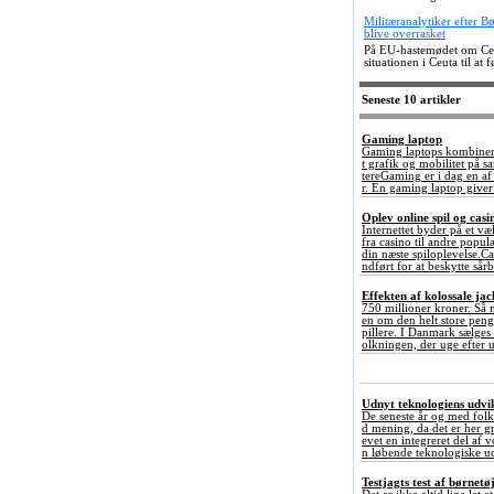
Militæranalytiker efter B
blive overrasket
På EU-hastemødet om Ceut
situationen i Ceuta til at 
Seneste 10 artikler
Gaming laptop
Gaming laptops kombinerer
t grafik og mobilitet på 
tereGaming er i dag en a
r. En gaming laptop giver 
Oplev online spil og ca
Internettet byder på et væ
fra casino til andre popul
din næste spiloplevelse.C
ndført for at beskytte sårb
Effekten af kolossale ja
750 millioner kroner. Så 
en om den helt store penge
pillere. I Danmark sælges
olkningen, der uge efter u
Udnyt teknologiens udvikl
De seneste år og med folk
d mening, da det er her gr
evet en integreret del af 
n løbende teknologiske ud
Testjagts test af børnetø