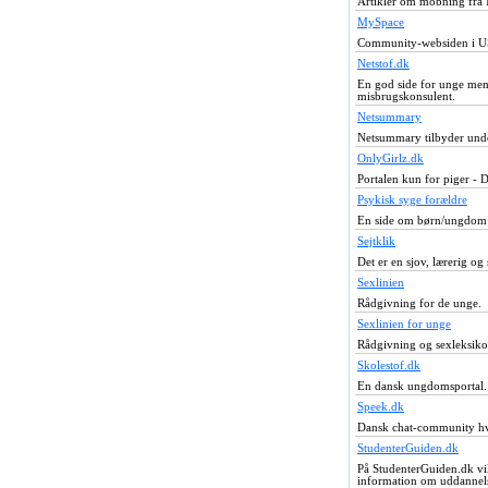
Artikler om mobning fra N
MySpace
Community-websiden i USA
Netstof.dk
En god side for unge men
misbrugskonsulent.
Netsummary
Netsummary tilbyder unde
OnlyGirlz.dk
Portalen kun for piger - 
Psykisk syge forældre
En side om børn/ungdom 
Sejtklik
Det er en sjov, lærerig og
Sexlinien
Rådgivning for de unge.
Sexlinien for unge
Rådgivning og sexleksiko
Skolestof.dk
En dansk ungdomsportal.
Speek.dk
Dansk chat-community hvo
StudenterGuiden.dk
På StudenterGuiden.dk vi
information om uddannelse