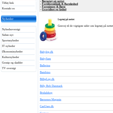
-
Børnetøj på nettet
Tilføj link
-
Fertilitetsklinik & Barnløshed
-
Foreninger & Børn
Kontakt os
-
Graviditet og fødsel
Nyheder
Legetøj på nettet
Genvej til de vigtigste sider om legetøj på nett
Nyhedsoversigt
Sidste nyt
Sportsnyheder
IT nyheder
Økonominyheder
Babyleg.dk
Kulturnyheder
BabySam
Gossip og sladder
Ballerina
TV oversigt
Bambino
BilligLeg.dk
Billy Bob Danmark
Bridalshop
Børnenes Magasin
CanUsee.dk