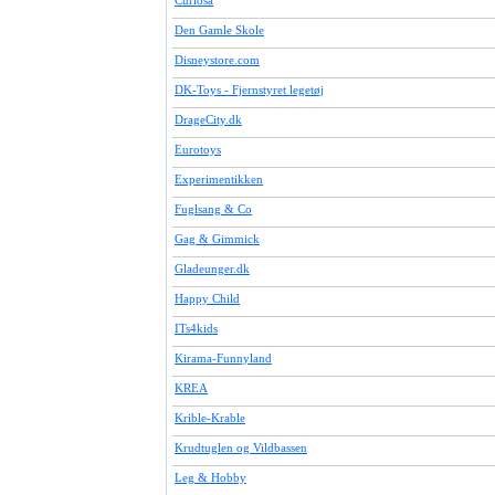
Curiosa
Den Gamle Skole
Disneystore.com
DK-Toys - Fjernstyret legetøj
DrageCity.dk
Eurotoys
Experimentikken
Fuglsang & Co
Gag & Gimmick
Gladeunger.dk
Happy Child
ITs4kids
Kirama-Funnyland
KREA
Krible-Krable
Krudtuglen og Vildbassen
Leg & Hobby