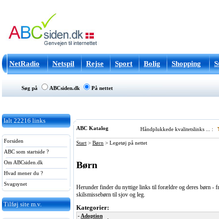
NetRadio
Netspil
Rejse
Sport
Bolig
Shopping
S
Søg på
ABCsiden.dk
På nettet
Ialt
22216
links
ABC Katalog
Håndplukkede kvalitetslinks ... :
Forsiden
Start
>
Børn
>
Legetøj på nettet
ABC som startside ?
Børn
Om ABCsiden.dk
Hvad mener du ?
Svagsynet
Herunder finder du nyttige links til forældre og deres børn - f
skilsmissebørn til sjov og leg.
Tilføj site m.v.
Kategorier:
-
Adoption