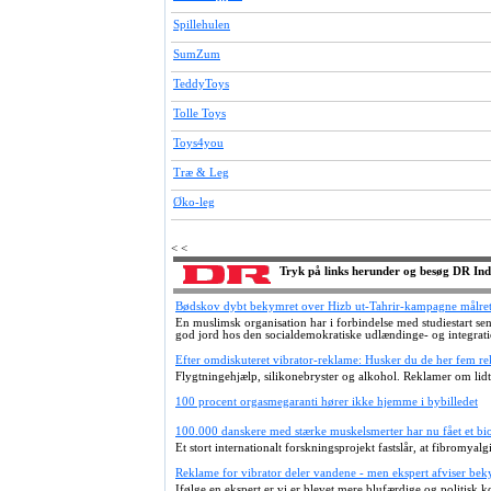
Spillehulen
SumZum
TeddyToys
Tolle Toys
Toys4you
Træ & Leg
Øko-leg
< <
Tryk på links herunder og besøg DR In
Bødskov dybt bekymret over Hizb ut-Tahrir-kampagne målret
En muslimsk organisation har i forbindelse med studiestart se
god jord hos den socialdemokratiske udlændinge- og integrati
Efter omdiskuteret vibrator-reklame: Husker du de her fem re
Flygtningehjælp, silikonebryster og alkohol. Reklamer om lidt
100 procent orgasmegaranti hører ikke hjemme i bybilledet
100.000 danskere med stærke muskelsmerter har nu fået et bi
Et stort internationalt forskningsprojekt fastslår, at fibromyalg
Reklame for vibrator deler vandene - men ekspert afviser be
Ifølge en ekspert er vi er blevet mere blufærdige og politisk 