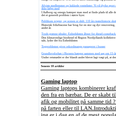
Afviste medlemmer og lukkede ventelister: Vi vil dyrke sport
ikke følge med
I Aalborg og omegn kæmper man med at finde plads til alle dem
det et generelt problem i større byer.
Publikum svigter, og scenen er slidt: 110 års teaterhistorie slut
Historisk friluftsscene har brug for en stor og dyr renoverin
andet år.
Trods grønne idealer: Enhedslisten åbner for diesel-comeback
Den klimavenlige biodiesel til Region Nordjyllands kollektive 
tale, lyder det fra Enhedslisten
Togproblemer giver rekordmange passagerer i busser
Grundlovsforhør i Horsens hænger sammen med sag om 15-åri
Under retsmødet er der blandt andet blevet lagt vægt på, at d
Seneste 10 artikler
Gaming laptop
Gaming laptops kombinerer kraft
den fra en bærbar. De er skabt ti
afik og mobilitet på samme tid 
på farten eller til LAN.Introdu
ing er i dag en af de mest popul