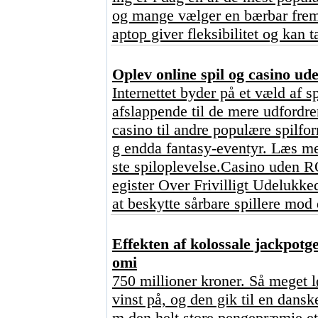
og mange vælger en bærbar frem 
aptop giver fleksibilitet og kan 
Oplev online spil og casino u
Internettet byder på et væld af s
afslappende til de mere udfordre
casino til andre populære spilfo
g endda fantasy-eventyr. Læs med
ste spiloplevelse.Casino uden
egister Over Frivilligt Udelukked
at beskytte sårbare spillere mod 
Effekten af kolossale jackpotg
omi
750 millioner kroner. Så meget l
vinst på, og den gik til en dan
m den helt store pengepræmie et