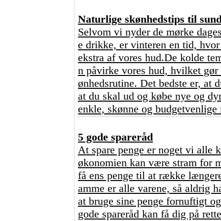
Naturlige skønhedstips til sun
Selvom vi nyder de mørke dages
e drikke, er vinteren en tid, hv
ekstra af vores hud.De kolde temp
n påvirke vores hud, hvilket gø
ønhedsrutine. Det bedste er, at d
at du skal ud og købe nye og dy
enkle, skønne og budgetvenlige m
5 gode spareråd
At spare penge er noget vi alle ka
økonomien kan være stram for m
få ens penge til at række længer
amme er alle varene, så aldrig 
at bruge sine penge fornuftigt 
gode spareråd kan få dig på rett