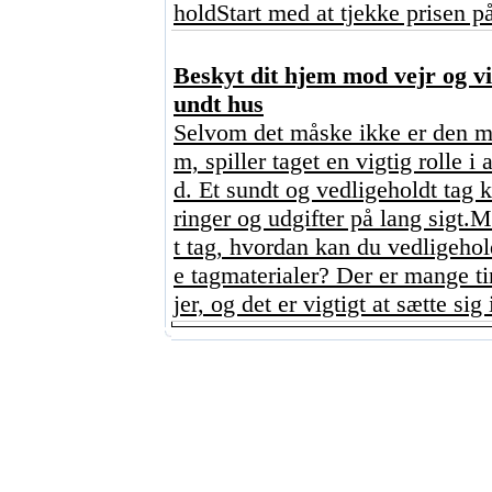
holdStart med at tjekke prisen p
Beskyt dit hjem mod vejr og vi
undt hus
Selvom det måske ikke er den me
m, spiller taget en vigtig rolle i
d. Et sundt og vedligeholdt tag
ringer og udgifter på lang sigt.
t tag, hvordan kan du vedligehol
e tagmaterialer? Der er mange tin
jer, og det er vigtigt at sætte sig i