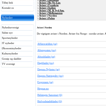
-
Aviser i Baltikum
Tilføj link
-
Aviser i Be-Ne-Lux
-
Aviser i Frankrig
Kontakt os
-
Aviser i Italien
-
Aviser i M. & Syd Am.
-
Aviser i Mellemøsten
- Aviser i Norden
Nyheder
-
Aviser i Polen
Nyhedsoversigt
Aviser i Norden
Sidste nyt
De vigtigste aviser i Norden. Aviser fra Norge - norske aviser. A
Sportsnyheder
IT nyheder
Affärsvärlden (se)
Økonominyheder
Aftenposten (no)
Kulturnyheder
Aftonbladet (se)
Gossip og sladder
Dagbladet (no)
TV oversigt
Dagens Nyheter (se)
Dagens Næringsliv (no)
Expressen (se)
Hegnar.no
Helsingin Sanomat (fi)
Hufvudstadsbladet (fi)