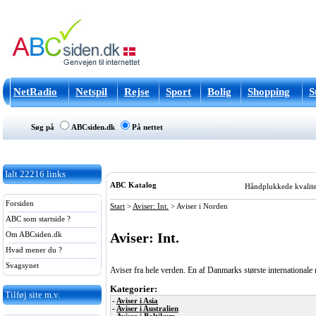
NetRadio
Netspil
Rejse
Sport
Bolig
Shopping
S
Søg på
ABCsiden.dk
På nettet
Ialt
22216
links
ABC Katalog
Håndplukkede kvalitets
Forsiden
Start
>
Aviser: Int.
>
Aviser i Norden
ABC som startside ?
Aviser: Int.
Om ABCsiden.dk
Hvad mener du ?
Svagsynet
Aviser fra hele verden. En af Danmarks største internationale n
Kategorier:
Tilføj site m.v.
-
Aviser i Asia
-
Aviser i Australien