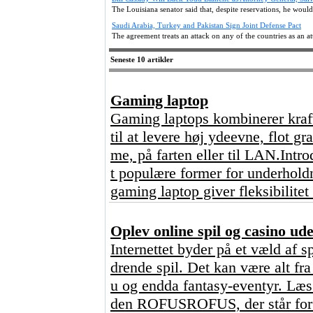
The Louisiana senator said that, despite reservations, he wou
Saudi Arabia, Turkey and Pakistan Sign Joint Defense Pact
The agreement treats an attack on any of the countries as an att
Seneste 10 artikler
Gaming laptop
Gaming laptops kombinerer kraft
til at levere høj ydeevne, flot g
me, på farten eller til LAN.Intr
t populære former for underhold
gaming laptop giver fleksibilitet
Oplev online spil og casino u
Internettet byder på et væld af s
drende spil. Det kan være alt fr
u og endda fantasy-eventyr. Læs 
den ROFUSROFUS, der står for ?