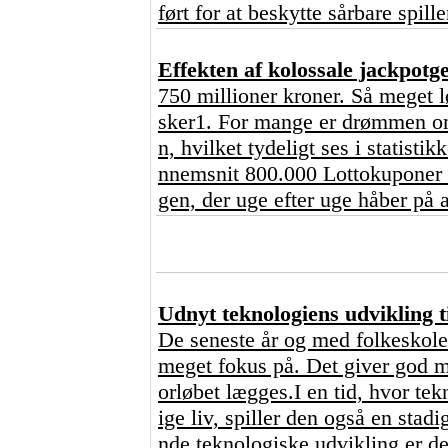
ført for at beskytte sårbare spill
Effekten af kolossale jackpot
750 millioner kroner. Så meget l
sker1. For mange er drømmen om 
n, hvilket tydeligt ses i statisti
nnemsnit 800.000 Lottokuponer o
gen, der uge efter uge håber på a
Udnyt teknologiens udvikling ti
De seneste år og med folkeskoler
meget fokus på. Det giver god me
orløbet lægges.I en tid, hvor tekn
ige liv, spiller den også en stad
nde teknologiske udvikling er de