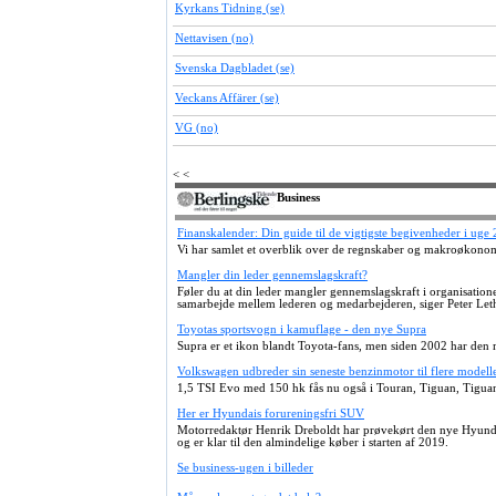
Kyrkans Tidning (se)
Nettavisen (no)
Svenska Dagbladet (se)
Veckans Affärer (se)
VG (no)
< <
Business
Finanskalender: Din guide til de vigtigste begivenheder i uge 
Vi har samlet et overblik over de regnskaber og makroøkono
Mangler din leder gennemslagskraft?
Føler du at din leder mangler gennemslagskraft i organisationen
samarbejde mellem lederen og medarbejderen, siger Peter Leth
Toyotas sportsvogn i kamuflage - den nye Supra
Supra er et ikon blandt Toyota-fans, men siden 2002 har den 
Volkswagen udbreder sin seneste benzinmotor til flere modell
1,5 TSI Evo med 150 hk fås nu også i Touran, Tiguan, Tiguan 
Her er Hyundais forureningsfri SUV
Motorredaktør Henrik Dreboldt har prøvekørt den nye Hyundai
og er klar til den almindelige køber i starten af 2019.
Se business-ugen i billeder