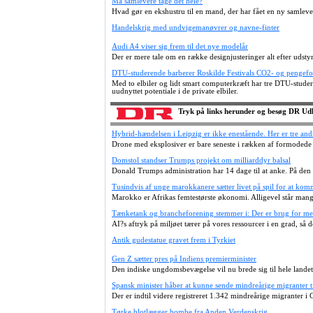
Må samlevere tage det hele?
Hvad gør en ekshustru til en mand, der har fået en ny samlever
Handelskrig med undvigemanøvrer og navne-finter
Audi A4 viser sig frem til det nye modelår
Der er mere tale om en række designjusteringer alt efter udst
DTU-studerende barberer Roskilde Festivals CO2- og pengef
Med to elbiler og lidt smart computerkræft har tre DTU-studere
uudnyttet potentiale i de private elbiler.
Tryk på links herunder og besøg DR Ud
Hybrid-hændelsen i Leipzig er ikke enestående. Her er tre an
Drone med eksplosiver er bare seneste i rækken af formodede
Domstol standser Trumps projekt om milliarddyr balsal
Donald Trumps administration har 14 dage til at anke. På den
Tusindvis af unge marokkanere sætter livet på spil for at komm
Marokko er Afrikas femtestørste økonomi. Alligevel står man
Tænketank og brancheforening stemmer i: Der er brug for mer
AI?s aftryk på miljøet tærer på vores ressourcer i en grad, så 
Antik gudestatue gravet frem i Tyrkiet
Gen Z sætter pres på Indiens premierminister
Den indiske ungdomsbevægelse vil nu brede sig til hele lande
Spansk minister håber at kunne sende mindreårige migranter til
Der er indtil videre registreret 1.342 mindreårige migranter i C
Tørke blotlægger bombe fra Anden Verdenskrig