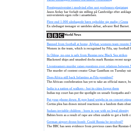
Prestigeuniversitet i modvind efter sort professors plagiatsag
Jason Arday har forladt sin stilling på Cambridge efter ankla
universitetets egen rolle i ansættelsen.
Flere end 1.000 uledsagede børn opholder sig stadig i Ceuta
En uledsaget teenager er særdeles sårbar, advarer Red Barnet.
World News
Banned from football at home, Afghan womens team reunite 
Women in the team, which is recognised by Fifa, say footbal
In Odesa, no-one is safe from Russias new Black Sea strikes
Blackened ships and smashed docks mark Russias recent surge 
Livestreamers murder raises questions over relations between 
The murder of content creator César Gastélum on Tuesday rais
Does Africa still back Infantino as Fifa president?
The African confederation has yet to take an official stance, 
India is a nation of walkers - but its cities forgot them
Indias top court has put the spotlight on unsafe footpaths and 
Put your phone down: K-pop band weighs in on concert etiqu
Cortiss plea has drawn mixed reactions in a fandom thats obs
Sudans invisible children - born in war with no legal identity
Babies born as a result of rape are often unable to get a birth 
German airport drone-bomb: Could Russia be involved?
The BBC has seen evidence from previous cases that Russian-l