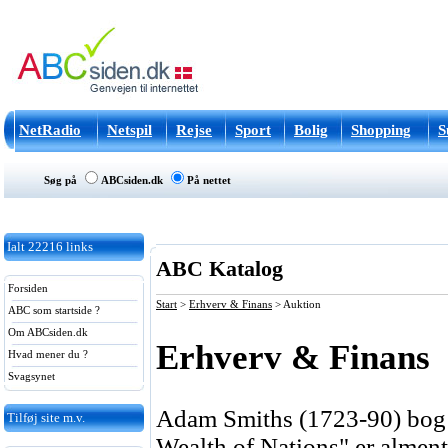
NetRadio
Netspil
Rejse
Sport
Bolig
Shopping
S
Søg på
ABCsiden.dk
På nettet
Ialt
22216
links
ABC Katalog
Forsiden
Start
>
Erhverv & Finans
>
Auktion
ABC som startside ?
Om ABCsiden.dk
Erhverv & Finans
Hvad mener du ?
Svagsynet
Adam Smiths (1723-90) bog "
Tilføj site m.v.
Wealth of Nations" er almen