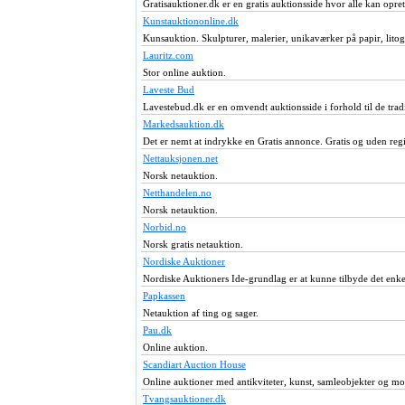
Gratisauktioner.dk er en gratis auktionsside hvor alle kan opre
Kunstauktiononline.dk
Kunsauktion. Skulpturer, malerier, unikaværker på papir, litogr
Lauritz.com
Stor online auktion.
Laveste Bud
Lavestebud.dk er en omvendt auktionsside i forhold til de trad
Markedsauktion.dk
Det er nemt at indrykke en Gratis annonce. Gratis og uden regis
Nettauksjonen.net
Norsk netauktion.
Netthandelen.no
Norsk netauktion.
Norbid.no
Norsk gratis netauktion.
Nordiske Auktioner
Nordiske Auktioners Ide-grundlag er at kunne tilbyde det enke
Papkassen
Netauktion af ting og sager.
Pau.dk
Online auktion.
Scandiart Auction House
Online auktioner med antikviteter, kunst, samleobjekter og m
Tvangsauktioner.dk