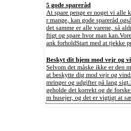
5 gode spareråd
At spare penge er noget vi alle 
r mange, kan gode spareråd også
det samme er alle varene, så ald
ftigt og spare hvor man kan.Vore
ank forholdStart med at tjekke p
Beskyt dit hjem mod vejr og vi
Selvom det måske ikke er den mes
at beskytte dig mod vejr og vind
mringer og udgifter på lang sigt
geholde det korrekt og de forskel
m husejer, og det er vigtigt at sæt