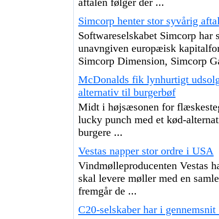
aftalen følger der ...
Simcorp henter stor syvårig aftal
Softwareselskabet Simcorp har sa
unavngiven europæisk kapitalfor
Simcorp Dimension, Simcorp Ga
McDonalds fik lynhurtigt udsolg
alternativ til burgerbøf
Midt i højsæsonen for flæskesteg
lucky punch med et kød-alternati
burgere ...
Vestas napper stor ordre i USA
Vindmølleproducenten Vestas har 
skal levere møller med en samle
fremgår de ...
C20-selskaber har i gennemsnit 