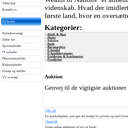
Tilføj link
viden­skab. Hvad der imidler­
Kontakt os
første land, hvor en oversæt
Nyheder
Kategorier:
Nyhedsoversigt
-
Afgift & Skat
-
Aktier
Sidste nyt
- Auktion
-
Bank
Sportsnyheder
-
Børsmæglere
-
E-handel
IT nyheder
-
E-handelssystemer
-
Etablering & Iværksætter
Økonominyheder
-
Forsikring
Kulturnyheder
Gossip og sladder
Auktion
TV oversigt
Genvej til de vigtigste auktioner
QXL.dk
En markedsplads, som gør det muligt for private og små forretn
24auk.dk
Gratis online auktioner af nyt og brugt.