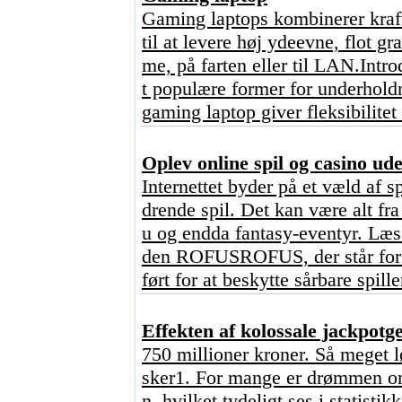
Gaming laptops kombinerer kraft
til at levere høj ydeevne, flot g
me, på farten eller til LAN.Intr
t populære former for underhold
gaming laptop giver fleksibilitet
Oplev online spil og casino u
Internettet byder på et væld af s
drende spil. Det kan være alt fr
u og endda fantasy-eventyr. Læs 
den ROFUSROFUS, der står for ?
ført for at beskytte sårbare spill
Effekten af kolossale jackpot
750 millioner kroner. Så meget l
sker1. For mange er drømmen om 
n, hvilket tydeligt ses i statisti