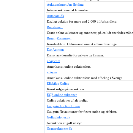
Auktionshuset Jan Helding
Internetauktioner af frimærker.
Autocom.dk
Dagligt auktion for mere end 2.000 bilforhandlere.
Brandsmart
Gratis online auktioner og annoncer, på en lidt anerledes måd
Bruun-Rasmussen
Kunstauktion. Online-auktioner 4 aftener hver uge.
DanAuktion
Dansk auktionssite for private og firmaer.
eBay.com
Amerikansk online auktionshus.
eBay.se
Amerikansk online auktionshus med afdeling i Sverige.
Ellekilde Online
Kunst sælges på netauktion.
EQE online auktioner
Online auktioner af alt muligt.
Gauguin Auction House
Gauguin Netauktioner for finere indbo og effekter.
Golfauktioner.dk
Netauktion af golf udstyr.
Gratisauktioner.dk