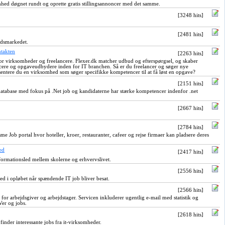
hed døgnet rundt og oprette gratis stillingsannoncer med det samme.
[3248 hits]
[2481 hits]
jdsmarkedet.
ntakten
[2263 hits]
or virksomheder og freelancere. Flexer.dk matcher udbud og efterspørgsel, og skaber
cere og opgaveudbydere inden for IT branchen. Så er du freelancer og søger nye
sentere du en virksomhed som søger specifikke kompetencer til at få løst en opgave?
[2151 hits]
database med fokus på .Net job og kandidaterne har stærke kompetencer indenfor .net
[2667 hits]
[2784 hits]
me Job portal hvor hoteller, kroer, restauranter, cafeer og rejse firmaer kan pladsere deres
ed
[2417 hits]
formationsled mellem skolerne og erhvervslivet.
[2556 hits]
ed i opløbet når spændende IT job bliver besat.
[2566 hits]
e for arbejdsgiver og arbejdstager. Servicen inkluderer ugentlig e-mail med statistik og
er og jobs.
[2618 hits]
 finder interessante jobs fra it-virksomheder.