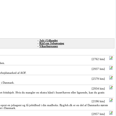
-
Job i Udlandet
-
Råd om Jobsøgning
-
Vikarbureauer
[2762 hits]
hen.
[2937 hits]
arbejdsmarked af AOF.
[2579 hits]
ø i Danmark.
[2934 hits]
et fritidsjob. Hvis du mangler en ekstra hånd i huset/haven eller lignende, kan du gratis
[2196 hits]
r opret en jobagent og få jobtilbud i din mailboks. BygJob.dk er en del af Danmarks største
et i Danmark.
[2957 hits]