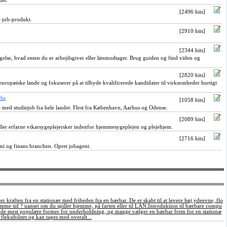
der.
[2496 hits]
e job-produkt.
[2910 hits]
[2344 hits]
igelse, hvad enten du er arbejdsgiver eller lønmodtager. Brug guiden og find viden og
[2820 hits]
europæiske lande og fokuserer på at tilbyde kvalificerede kandidater til virksomheder hurtigt
obs
[1058 hits]
 med studiejob fra hele landet. Flest fra København, Aarhus og Odense.
[2089 hits]
dler erfarne vikarsygeplejersker indenfor hjemmesygeplejen og plejehjem.
[2716 hits]
i og finans branchen. Opret jobagent.
 kraften fra en stationær med friheden fra en bærbar. De er skabt til at levere høj ydeevne, flo
samme tid ? uanset om du spiller hjemme, på farten eller til LAN.Introduktion til bærbare compu
f de mest populære former for underholdning, og mange vælger en bærbar frem for en stationæ
fleksibilitet og kan tages med overalt...