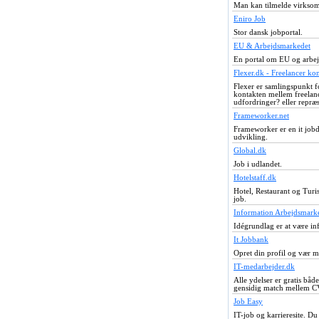
Man kan tilmelde virksom
Eniro Job
Stor dansk jobportal.
EU & Arbejdsmarkedet
En portal om EU og arbe
Flexer.dk - Freelancer ko
Flexer er samlingspunkt f
kontakten mellem freelan
udfordringer? eller repræ
Frameworker.net
Frameworker er en it job
udvikling.
Global.dk
Job i udlandet.
Hotelstaff.dk
Hotel, Restaurant og Turis
job.
Information Arbejdsmark
Idégrundlag er at være in
It Jobbank
Opret din profil og vær m
IT-medarbejder.dk
Alle ydelser er gratis båd
gensidig match mellem CV
Job Easy
IT-job og karrieresite. Du