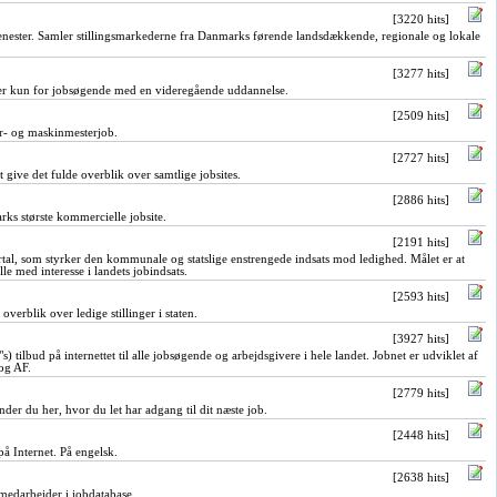
[3220 hits]
jenester. Samler stillingsmarkederne fra Danmarks førende landsdækkende, regionale og lokale
[3277 hits]
r kun for jobsøgende med en videregående uddannelse.
[2509 hits]
ør- og maskinmesterjob.
[2727 hits]
t give det fulde overblik over samtlige jobsites.
[2886 hits]
ks største kommercielle jobsite.
[2191 hits]
rtal, som styrker den kommunale og statslige enstrengede indsats mod ledighed. Målet er at
alle med interesse i landets jobindsats.
[2593 hits]
overblik over ledige stillinger i staten.
[3927 hits]
 tilbud på internettet til alle jobsøgende og arbejdsgivere i hele landet. Jobnet er udviklet af
og AF.
[2779 hits]
der du her, hvor du let har adgang til dit næste job.
[2448 hits]
å Internet. På engelsk.
[2638 hits]
 medarbejder i jobdatabase.