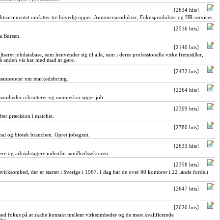
[2634 hits]
ktsortimentet omfatter tre hovedgrupper; Annonceprodukter, Fokusprodukter og HR-services.
[2516 hits]
ra Børsen.
[2146 hits]
seret jobdatabase, som henvender sig til alle, som i deres professionelle virke fremstiller,
 på anden vis har med mad at gøre.
[2432 hits]
gsannoncer om markedsforing.
[2264 hits]
ksomheder rekrutterer og mennesker søger job.
[2309 hits]
fter præcision i matchet.
[2780 hits]
nal og biotek branchen. Opret jobagent.
[2633 hits]
ere og arbejdstagere indenfor sundhedssektoren.
[2358 hits]
virksomhed, der er startet i Sverige i 1967. I dag har de over 80 kontorer i 22 lande fordelt
[2647 hits]
[2626 hits]
med fokus på at skabe kontakt mellem virksomheder og de mest kvalificerede