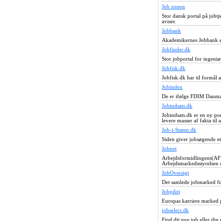
Job zonen
Stor dansk portal på jobt
aviser.
Jobbank
Akademikernes Jobbank e
Jobfinder.dk
Stor jobportal for ingeni
Jobfisk.dk
Jobfisk.dk har til formål a
Jobindex
De er ifølge FDIM Danmar
Jobindsats.dk
Jobindsats.dk er en ny po
levere masser af fakta til 
Job-i-Staten.dk
Siden giver jobsøgende et 
Jobnet
Arbejdsformidlingens(AF"s)
Arbejdsmarkedsstyrelsen 
JobOversigt
Det samlede jobmarked fin
Jobpilot
Europas karriere marked p
jobselect.dk
Find dit nye job eller din