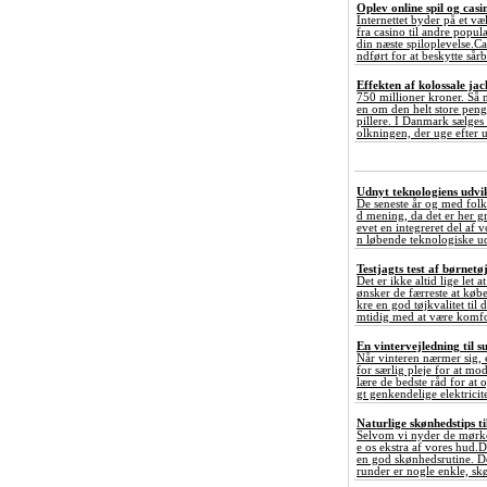
Oplev online spil og ca
Internettet byder på et væ
fra casino til andre popul
din næste spiloplevelse.C
ndført for at beskytte sårb
Effekten af kolossale ja
750 millioner kroner. Så 
en om den helt store penge
pillere. I Danmark sælges
olkningen, der uge efter u
Udnyt teknologiens udvikl
De seneste år og med folk
d mening, da det er her gr
evet en integreret del af 
n løbende teknologiske ud
Testjagts test af børnetø
Det er ikke altid lige let 
ønsker de færreste at købe
kre en god tøjkvalitet til
mtidig med at være komfor
En vintervejledning til s
Når vinteren nærmer sig, 
for særlig pleje for at mo
lære de bedste råd for at 
gt genkendelige elektricitet
Naturlige skønhedstips ti
Selvom vi nyder de mørke
e os ekstra af vores hud.
en god skønhedsrutine. De
runder er nogle enkle, sk