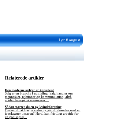
Lør. 8 august
Relaterede artikler
Den moderne sælger er konsulent
Salg er en branche i udvikling. Salg handler om
mennesker, relationer og kommunikation, altså
måden hvorpå vi mennesker ...
Sådan starter du en ny kvindeforening
Ønsker du at hjælpe andre og går du desuden med en
iværksætter i maven? Hertil kan frivilligt arbejde for
en god sags tj...