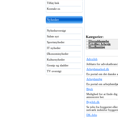
Tilføj link
Kontakt os
Nyheder
Nyhedsoversigt
Sidste nyt
Kategorier:
-
Efteruddannelse
Sportsnyheder
-
Frivilligt Arbejde
-
Headhunting
IT nyheder
Økonominyheder
AdvoJob
Kulturnyheder
Jobbørs for advokatbranc
Gossip og sladder
Arbejdsmarked.dk
TV oversigt
En portal om det danske 
Arbejdsmiljø
En portal om arbejdsmilj
Bijob
Mulighed for at finde dig 
annoncere her.
BygJob.dk
Se jobs fra byggeriet elle
netværk indenfor byggeri
DK-Jobs