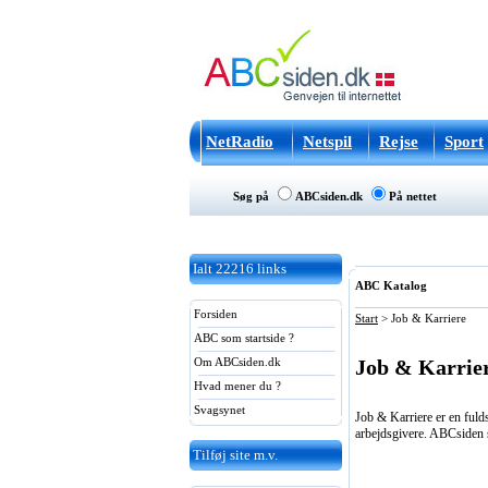
NetRadio
Netspil
Rejse
Sport
Søg på
ABCsiden.dk
På nettet
Ialt
22216
links
ABC Katalog
Forsiden
Start
>
Job & Karriere
ABC som startside ?
Job & Karrie
Om ABCsiden.dk
Hvad mener du ?
Svagsynet
Job & Karriere er en fulds
arbejdsgivere. ABCsiden 
Tilføj site m.v.