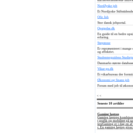
karriereorienterede indivi
NordJyske job
Et Nordjyske Stiftstidend
Ofir Job
Stor dansk jobportal.
Opsigelse.dk
En guide til en bedre ops
erfaring.
Stepstone
Er repræsenteret i mange 
og effektivt.
Studenterguidens Studiej
Danmarks største database
Vikar-ps.dk
Et vikarbureau der formi
Økonomi og finans job
Forum med job til økonom
< <
Seneste 10 artikler
Gaming laptop
Gaming laptops kombinerer
t grafik og mobilitet på 
tereGaming er i dag en a
r. En gaming laptop giver 