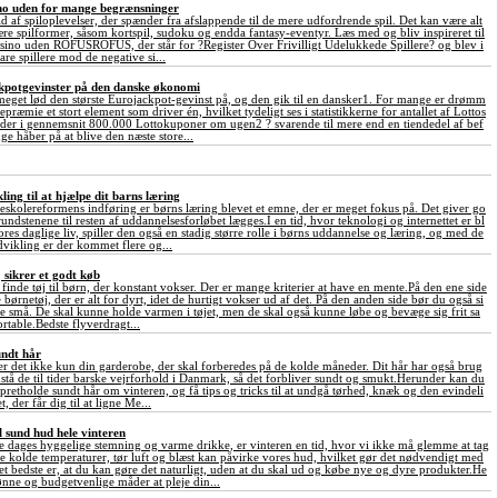
sino uden for mange begrænsninger
ld af spiloplevelser, der spænder fra afslappende til de mere udfordrende spil. Det kan være alt
ære spilformer, såsom kortspil, sudoku og endda fantasy-eventyr. Læs med og bliv inspireret til
asino uden ROFUSROFUS, der står for ?Register Over Frivilligt Udelukkede Spillere? og blev i
are spillere mod de negative si...
ckpotgevinster på den danske økonomi
meget lød den største Eurojackpot-gevinst på, og den gik til en dansker1. For mange er drømm
præmie et stort element som driver én, hvilket tydeligt ses i statistikkerne for antallet af Lottos
 der i gennemsnit 800.000 Lottokuponer om ugen2 ? svarende til mere end en tiendedel af bef
ge håber på at blive den næste store...
ing til at hjælpe dit barns læring
eskolereformens indføring er børns læring blevet et emne, der er meget fokus på. Det giver go
undstenene til resten af uddannelsesforløbet lægges.I en tid, hvor teknologi og internettet er bl
vores daglige liv, spiller den også en stadig større rolle i børns uddannelse og læring, og med de
vikling er der kommet flere og...
j sikrer et godt køb
at finde tøj til børn, der konstant vokser. Der er mange kriterier at have en mente.På den ene side
 børnetøj, der er alt for dyrt, idet de hurtigt vokser ud af det. På den anden side bør du også si
 de små. De skal kunne holde varmen i tøjet, men de skal også kunne løbe og bevæge sig frit sa
table.Bedste flyverdragt...
undt hår
er det ikke kun din garderobe, der skal forberedes på de kolde måneder. Dit hår har også brug
dstå de til tider barske vejrforhold i Danmark, så det forbliver sundt og smukt.Herunder kan du
opretholde sundt hår om vinteren, og få tips og tricks til at undgå tørhed, knæk og den evindeli
, der får dig til at ligne Me...
l sund hud hele vinteren
 dages hyggelige stemning og varme drikke, er vinteren en tid, hvor vi ikke må glemme at tag
De kolde temperaturer, tør luft og blæst kan påvirke vores hud, hvilket gør det nødvendigt med
t bedste er, at du kan gøre det naturligt, uden at du skal ud og købe nye og dyre produkter.He
ønne og budgetvenlige måder at pleje din...