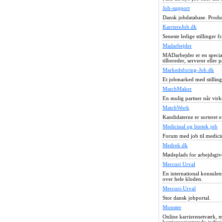
Job-support
Dansk jobdatabase. Produ
KarriereJob.dk
Seneste ledige stillinger f
Madarbejder
MADarbejder er en speciali
tilbereder, serverer eller
Markedsforing-Job.dk
Et jobmarked med stillin
MatchMaker
En mulig partner når vir
MatchWork
Kandidaterne er sorteret e
Medicinal og biotek job
Forum med job til medici
Medrek.dk
Mødeplads for arbejdsgiv
Mercuri Urval
En international konsulent
over hele kloden.
Mercuri-Urval
Stor dansk jobportal.
Monster
Online karrierenetværk, 