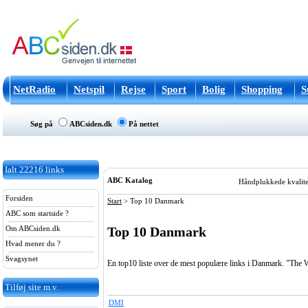
NetRadio
Netspil
Rejse
Sport
Bolig
Shopping
S
Søg på
ABCsiden.dk
På nettet
Ialt
22216
links
ABC Katalog
Håndplukkede kvalitets
Forsiden
Start
>
Top 10 Danmark
ABC som startside ?
Top 10 Danmark
Om ABCsiden.dk
Hvad mener du ?
Svagsynet
En top10 liste over de mest populære links i Danmark. "The 
Tilføj site m.v.
DMI