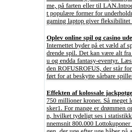
me, på farten eller til LAN.Intr
t populære former for underhold
gaming laptop giver fleksibilitet
Oplev online spil og casino u
Internettet byder på et væld af s
drende spil. Det kan være alt fr
u og endda fantasy-eventyr. Læs 
den ROFUSROFUS, der står for ?
ført for at beskytte sårbare spill
Effekten af kolossale jackpot
750 millioner kroner. Så meget l
sker1. For mange er drømmen om 
n, hvilket tydeligt ses i statisti
nnemsnit 800.000 Lottokuponer o
gen, der uge efter uge håber på a