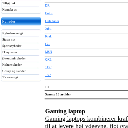
Tilføj link
DR
Kontakt os
Eniro
Nyheder
Gule Sider
Jubii
Nyhedsoversigt
Krak
Sidste nyt
Lån
Sportsnyheder
MSN
IT nyheder
Økonominyheder
QXL
Kulturnyheder
TDC
Gossip og sladder
TV2
TV oversigt
< <
Seneste 10 artikler
Gaming laptop
Gaming laptops kombinerer kraft
til at levere høj ydeevne, flot g