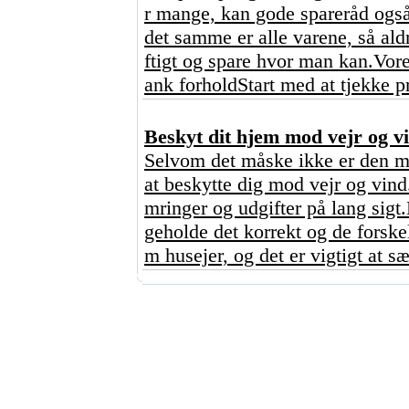
r mange, kan gode spareråd også
det samme er alle varene, så ald
ftigt og spare hvor man kan.Vore
ank forholdStart med at tjekke p
Beskyt dit hjem mod vejr og vi
Selvom det måske ikke er den mes
at beskytte dig mod vejr og vind
mringer og udgifter på lang sigt
geholde det korrekt og de forskel
m husejer, og det er vigtigt at sæt