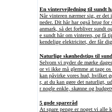
En vintervejledning til sundt h
Når vinteren nærmer sig, er det 
neder. Dit hår har også brug for 
anmark, så det forbliver sundt o
e sundt hår om vinteren, og få ti
kendelige elektricitet, der får dig
Naturlige skønhedstips til sun
Selvom vi nyder de mørke dages 
or vi ikke må glemme at tage os 
kan påvirke vores hud, hvilket 
r, at du kan gøre det naturligt,
r nogle enkle, skønne og budgetv
5 gode spareråd
At spare penge er noget vi alle 