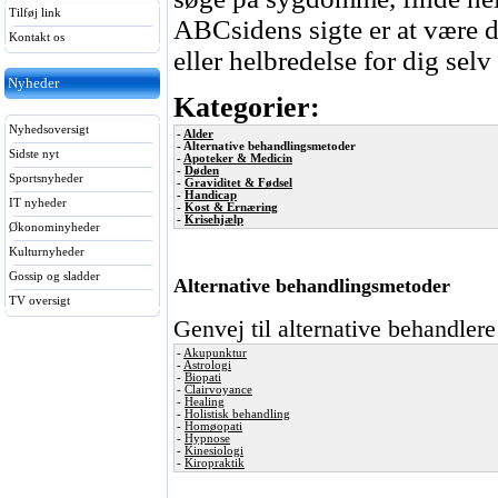
Tilføj link
ABCsidens sigte er at være di
Kontakt os
eller helbredelse for dig selv
Nyheder
Kategorier:
Nyhedsoversigt
-
Alder
- Alternative behandlingsmetoder
Sidste nyt
-
Apoteker & Medicin
-
Døden
Sportsnyheder
-
Graviditet & Fødsel
-
Handicap
IT nyheder
-
Kost & Ernæring
-
Krisehjælp
Økonominyheder
Kulturnyheder
Gossip og sladder
Alternative behandlingsmetoder
TV oversigt
Genvej til alternative behandlere
-
Akupunktur
-
Astrologi
-
Biopati
-
Clairvoyance
-
Healing
-
Holistisk behandling
-
Homøopati
-
Hypnose
-
Kinesiologi
-
Kiropraktik