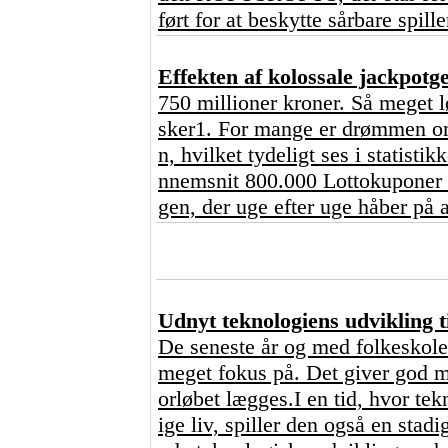
ført for at beskytte sårbare spill
Effekten af kolossale jackpot
750 millioner kroner. Så meget l
sker1. For mange er drømmen om 
n, hvilket tydeligt ses i statisti
nnemsnit 800.000 Lottokuponer o
gen, der uge efter uge håber på a
Udnyt teknologiens udvikling ti
De seneste år og med folkeskoler
meget fokus på. Det giver god me
orløbet lægges.I en tid, hvor tekn
ige liv, spiller den også en stad