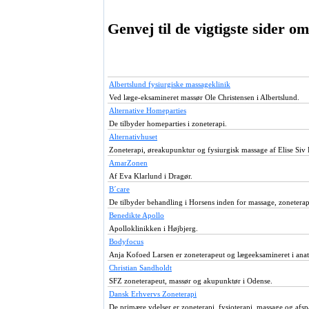
Genvej til de vigtigste sider o
Albertslund fysiurgiske massageklinik
Ved læge-eksamineret massør Ole Christensen i Albertslund.
Alternative Homeparties
De tilbyder homeparties i zoneterapi.
Alternativhuset
Zoneterapi, øreakupunktur og fysiurgisk massage af Elise Siv
AmarZonen
Af Eva Klarlund i Dragør.
B´care
De tilbyder behandling i Horsens inden for massage, zonetera
Benedikte Apollo
Apolloklinikken i Højbjerg.
Bodyfocus
Anja Kofoed Larsen er zoneterapeut og lægeeksamineret i anat
Christian Sandholdt
SFZ zoneterapeut, massør og akupunktør i Odense.
Dansk Erhvervs Zoneterapi
De primære ydelser er zoneterapi, fysioterapi, massage og afsp