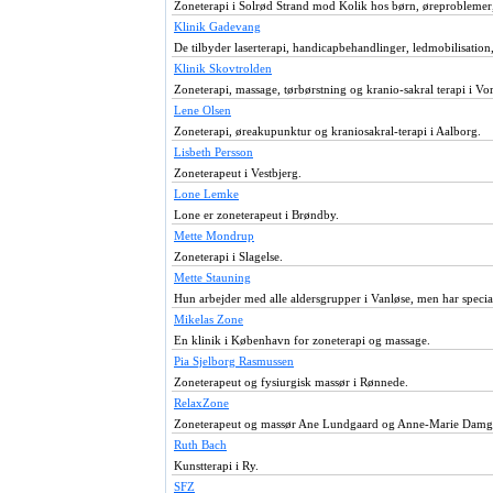
Zoneterapi i Solrød Strand mod Kolik hos børn, øreproblemer, 
Klinik Gadevang
De tilbyder laserterapi, handicapbehandlinger, ledmobilisation
Klinik Skovtrolden
Zoneterapi, massage, tørbørstning og kranio-sakral terapi i V
Lene Olsen
Zoneterapi, øreakupunktur og kraniosakral-terapi i Aalborg.
Lisbeth Persson
Zoneterapeut i Vestbjerg.
Lone Lemke
Lone er zoneterapeut i Brøndby.
Mette Mondrup
Zoneterapi i Slagelse.
Mette Stauning
Hun arbejder med alle aldersgrupper i Vanløse, men har specia
Mikelas Zone
En klinik i København for zoneterapi og massage.
Pia Sjelborg Rasmussen
Zoneterapeut og fysiurgisk massør i Rønnede.
RelaxZone
Zoneterapeut og massør Ane Lundgaard og Anne-Marie Damgaa
Ruth Bach
Kunstterapi i Ry.
SFZ