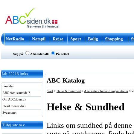
NetRadio
Netspil
Rejse
Sport
Bolig
Shopping
S
Søg på
ABCsiden.dk
På nettet
Ialt
22216
links
ABC Katalog
Forsiden
Start
>
Helse & Sundhed
>
Alternative behandlingsmetoder
>
Z
ABC som startside ?
Om ABCsiden.dk
Helse & Sundhed
Hvad mener du ?
Svagsynet
Links om sundhed på denne si
Tilføj site m.v.
søge på sygdomme, finde hels