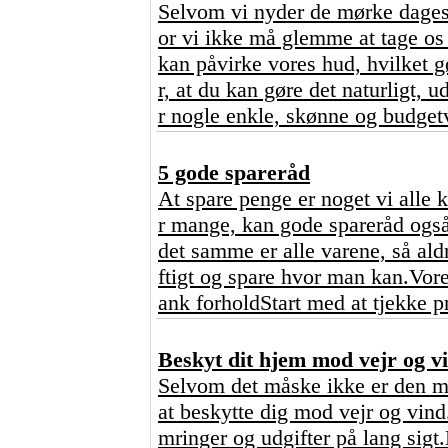
Selvom vi nyder de mørke dages 
or vi ikke må glemme at tage os 
kan påvirke vores hud, hvilket 
r, at du kan gøre det naturligt,
r nogle enkle, skønne og budgetv
5 gode spareråd
At spare penge er noget vi alle 
r mange, kan gode spareråd også
det samme er alle varene, så ald
ftigt og spare hvor man kan.Vore
ank forholdStart med at tjekke p
Beskyt dit hjem mod vejr og vi
Selvom det måske ikke er den mes
at beskytte dig mod vejr og vind
mringer og udgifter på lang sigt