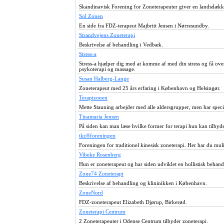
Skandinavisk Forening for Zoneterapeuter giver en landsdække
Sol Zonen
En side fra FDZ-terapeut Majbritt Jensen i Nørresundby.
Strandvejens Zoneterapi
Beskrivelse af behandling i Vedbæk.
Stress-a
Stress-a hjælper dig med at komme af med din stress og få over
psykoterapi og massage.
Susan Halberg-Lange
Zoneterapeut med 25 års erfaring i København og Helsingør.
Terapizonen
Mette Stauning arbejder med alle aldersgrupper, men har speci
Tinamaria Jensen
På siden kan man læse hvilke former for terapi hun kan tilbyd
tkz®foreningen
Foreningen for traditionel kinesisk zoneterapi. Her har du mul
Vibeke Rosenberg
Hun er zoneterapeut og har siden udviklet en hollistisk behan
Zone74 Zoneterapi
Beskrivelse af behandling og klininikken i København.
ZoneNord
FDZ-zoneterapeut Elizabeth Djørup, Birkerød.
Zoneterapi Centrum
2 Zoneterapeuter i Odense Centrum tilbyder zoneterapi.