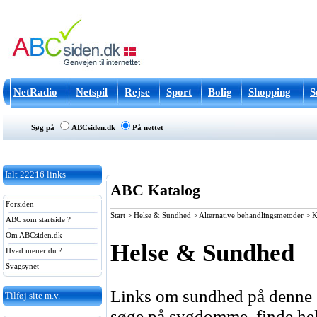
NetRadio
Netspil
Rejse
Sport
Bolig
Shopping
S
Søg på
ABCsiden.dk
På nettet
Ialt
22216
links
ABC Katalog
Forsiden
Start
>
Helse & Sundhed
>
Alternative behandlingsmetoder
>
K
ABC som startside ?
Om ABCsiden.dk
Helse & Sundhed
Hvad mener du ?
Svagsynet
Links om sundhed på denne si
Tilføj site m.v.
søge på sygdomme, finde hels