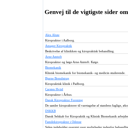
Genvej til de vigtigste sider o
Alex Alrøe
Kiropraktor i Aalborg.
Amager Kiropraktik
Beskrivelse af klinikken og kiropraktisk behandling.
Arne Amtoft
Kiropraktor og læge Arne Amtoft. Køge.
Biomekanik
Klinisk biomekanik for biomekanik- og medicin studerende.
Bjarne Brendstrup
Kiropraktisk klinik i Padborg.
Carsten Hviid
Kiropraktor i Århus.
Dansk Kiropraktor Forening
De samler kiropraktorer til varetagelse af standens faglige, øk
DSKKB
Dansk Selskab for Kiropraktik og Klinisk Biomekanik arbejde
Familekiropraktor i Odense
Siden indeholder oversigt over muligheder indenfor behandli