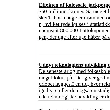
Effekten af kolossale jackpot
750 millioner kroner. Så meget l
sker1. For mange er drømmen om 
n, hvilket tydeligt ses i statisti
nnemsnit 800.000 Lottokuponer o
gen, der uge efter uge håber på a
Udnyt teknologiens udvikling ti
De seneste år og med folkeskoler
meget fokus på. Det giver god me
orløbet lægges.I en tid, hvor tekn
ige liv, spiller den også en stad
nde teknologiske udvikling er de