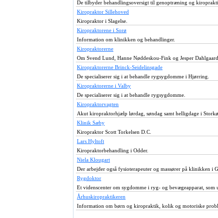
De tilbyder behandlingsoversigt til genoptræning og kiroprakt
Kiropraktor Sillehoved
Kiropraktor i Slagelse.
Kiropraktorene i Sorø
Information om klinikken og behandlinger.
Kiropraktorerne
Om Svend Lund, Hanne Nøddeskou-Fink og Jesper Dahlgaard
Kiropraktorerne Brinck-Seidelinsgade
De specialiserer sig i at behandle rygsygdomme i Hjørring.
Kiropraktorerne i Valby
De specialiserer sig i at behandle rygsygdomme.
Kiropraktorvagten
Akut kiropraktorhjælp lørdag, søndag samt helligdage i Stor
Klinik Sæby
Kiropraktor Scott Torkelsen D.C.
Lars Hyltoft
Kiropraktorbehandling i Odder.
Niela Klougart
Der arbejder også fysioterapeuter og massører på klinikken i 
Rygdoktor
Et videnscenter om sygdomme i ryg- og bevægeapparat, som ud
Århuskiropraktikeren
Information om børn og kiropraktik, kolik og motoriske prob