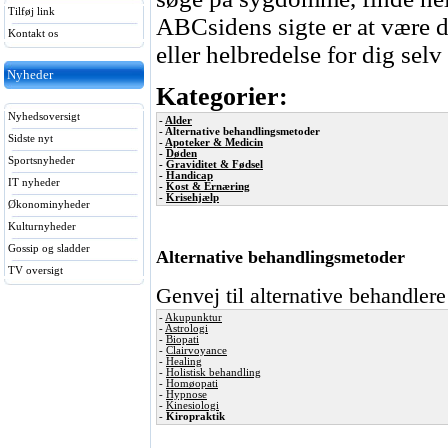
Tilføj link
ABCsidens sigte er at være di
Kontakt os
eller helbredelse for dig selv
Nyheder
Kategorier:
Nyhedsoversigt
-
Alder
- Alternative behandlingsmetoder
Sidste nyt
-
Apoteker & Medicin
-
Døden
Sportsnyheder
-
Graviditet & Fødsel
-
Handicap
IT nyheder
-
Kost & Ernæring
-
Krisehjælp
Økonominyheder
Kulturnyheder
Gossip og sladder
Alternative behandlingsmetoder
TV oversigt
Genvej til alternative behandlere
-
Akupunktur
-
Astrologi
-
Biopati
-
Clairvoyance
-
Healing
-
Holistisk behandling
-
Homøopati
-
Hypnose
-
Kinesiologi
-
Kiropraktik