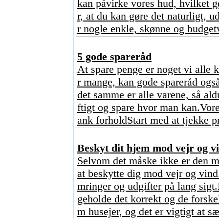
kan påvirke vores hud, hvilket 
r, at du kan gøre det naturligt,
r nogle enkle, skønne og budgetv
5 gode spareråd
At spare penge er noget vi alle 
r mange, kan gode spareråd også
det samme er alle varene, så ald
ftigt og spare hvor man kan.Vore
ank forholdStart med at tjekke p
Beskyt dit hjem mod vejr og vi
Selvom det måske ikke er den mes
at beskytte dig mod vejr og vind
mringer og udgifter på lang sigt
geholde det korrekt og de forskel
m husejer, og det er vigtigt at sæt